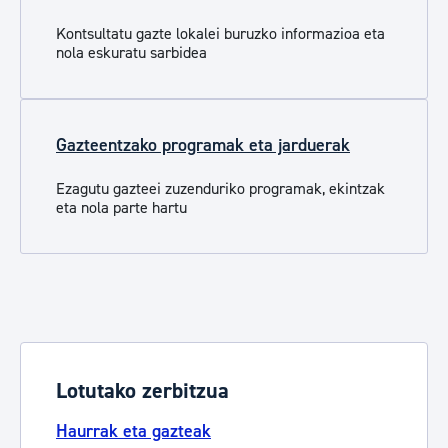
Kontsultatu gazte lokalei buruzko informazioa eta
nola eskuratu sarbidea
Gazteentzako programak eta jarduerak
Ezagutu gazteei zuzenduriko programak, ekintzak
eta nola parte hartu
Lotutako zerbitzua
Haurrak eta gazteak