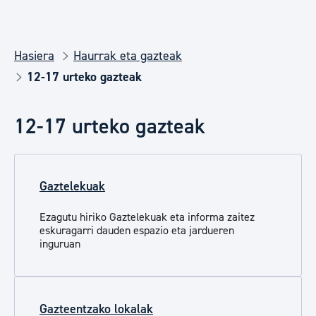
Hasiera
Haurrak eta gazteak
12-17 urteko gazteak
12-17 urteko gazteak
Gaztelekuak
Ezagutu hiriko Gaztelekuak eta informa zaitez
eskuragarri dauden espazio eta jardueren
inguruan
Gazteentzako lokalak