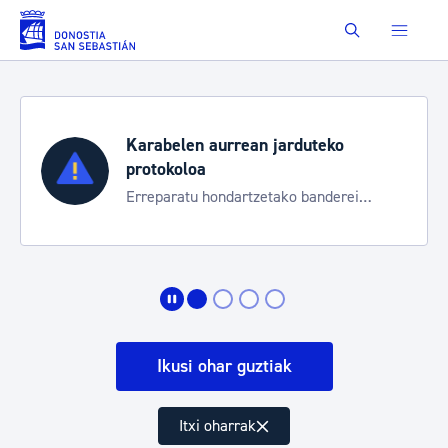
Eduki nagusira joan
Buscar
Karabelen aurrean jarduteko
protokoloa
Erreparatu hondartzetako banderei
egoeraren berri izateko
Ikusi ohar guztiak
Itxi oharrak