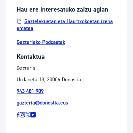
Hau ere interesatuko zaizu agian
Gaztelekuetan eta Haurtxokoetan izena
ematea
Gazteriako Podcastak
Kontaktua
Gazteria
Urdaneta 13, 20006 Donostia
943 481 909
gazteria@donostia.eus