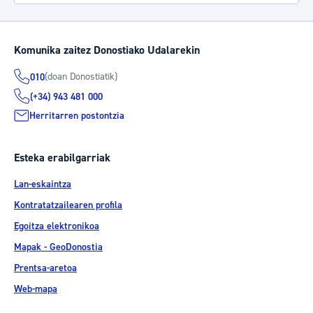
Komunika zaitez Donostiako Udalarekin
(doan Donostiatik)
010
(+34) 943 481 000
Herritarren postontzia
Esteka erabilgarriak
Lan-eskaintza
Kontratatzailearen profila
Egoitza elektronikoa
Mapak - GeoDonostia
Prentsa-aretoa
Web-mapa