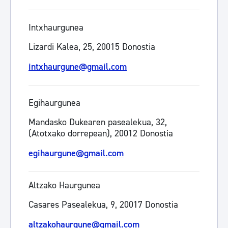
Intxhaurgunea
Lizardi Kalea, 25, 20015 Donostia
intxhaurgune@gmail.com
Egihaurgunea
Mandasko Dukearen pasealekua, 32,
(Atotxako dorrepean), 20012 Donostia
egihaurgune@gmail.com
Altzako Haurgunea
Casares Pasealekua, 9, 20017 Donostia
altzakohaurgune@gmail.com