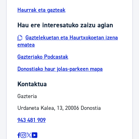
Haurrak eta gazteak
Hau ere interesatuko zaizu agian
Gaztelekuetan eta Haurtxokoetan izena
ematea
Gazteriako Podcastak
Donostiako haur jolas-parkeen mapa
Kontaktua
Gazteria
Urdaneta Kalea, 13, 20006 Donostia
943 481 909