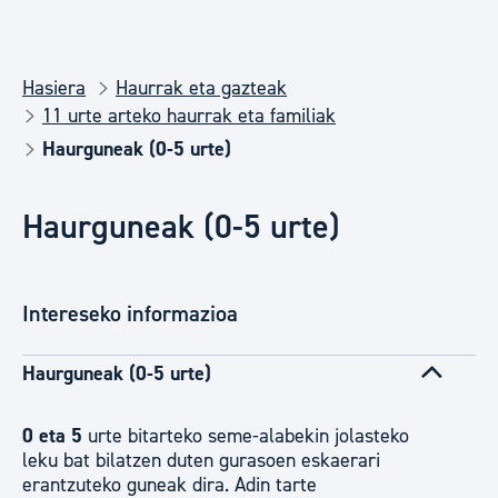
Hasiera
Haurrak eta gazteak
11 urte arteko haurrak eta familiak
Haurguneak (0-5 urte)
Haurguneak (0-5 urte)
Intereseko informazioa
Haurguneak (0-5 urte)
0 eta 5
urte bitarteko seme-alabekin jolasteko
leku bat bilatzen duten gurasoen eskaerari
erantzuteko guneak dira. Adin tarte