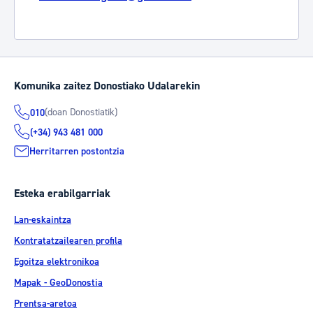
Komunika zaitez Donostiako Udalarekin
(doan Donostiatik)
010
(+34) 943 481 000
Herritarren postontzia
Esteka erabilgarriak
Lan-eskaintza
Kontratatzailearen profila
Egoitza elektronikoa
Mapak - GeoDonostia
Prentsa-aretoa