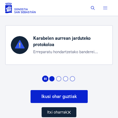
Eduki nagusira joan
Buscar
Karabelen aurrean jarduteko
protokoloa
Erreparatu hondartzetako banderei
egoeraren berri izateko
Ikusi ohar guztiak
Itxi oharrak