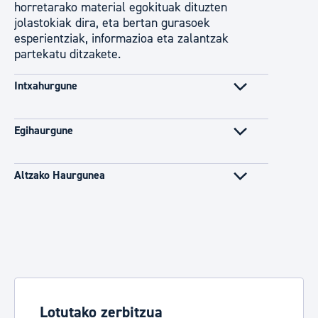
horretarako material egokituak dituzten
jolastokiak dira, eta bertan gurasoek
esperientziak, informazioa eta zalantzak
partekatu ditzakete.
Intxahurgune
Egihaurgune
Altzako Haurgunea
Lotutako zerbitzua