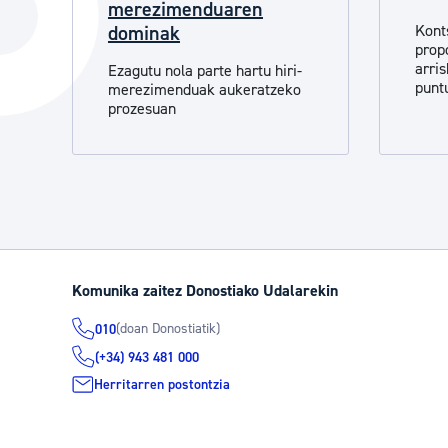
merezimenduaren
Hiria
Aktualita
dominak
Kont
prop
Hiria orain
Albisteak
arri
Ezagutu nola parte hartu hiri-
punt
merezimenduak aukeratzeko
Hiria ezagutu
Abisuak
prozesuan
Etorkizuneko hiria
Kultur ag
Komunika zaitez Donostiako Udalarekin
(doan Donostiatik)
010
(+34) 943 481 000
Herritarren postontzia