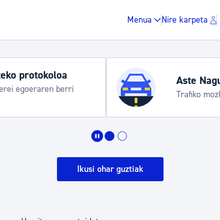
Menua
Nire karpeta
eko protokoloa
Aste Nag
rei egoeraren berri
Trafiko moz
Zergak eta isunak
Etxebizitza eta hirig
Ikusi ohar guztiak
Gune publikoa, ho