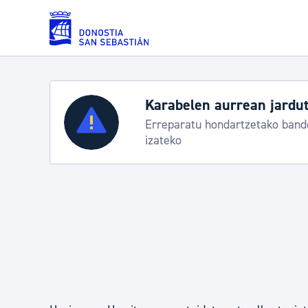
Eduki nagusira joan
Karabelen aurrean jardut
Zerbitzuak
Erreparatu hondartzetako bande
izateko
Errolda eta gai pertsonalak
Gizarte-zerbitzuak
Mugikortasuna