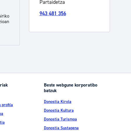
Partaidetza
Izapideen katalogoa
943 481 356
iriko
zioan
Tramitaziorako laguntza
riak
Beste webgune korporatibo
batzuk
Donostia Kirola
 profila
Donostia Kultura
oa
Donostia Turismoa
tia
Donostia Sustapena