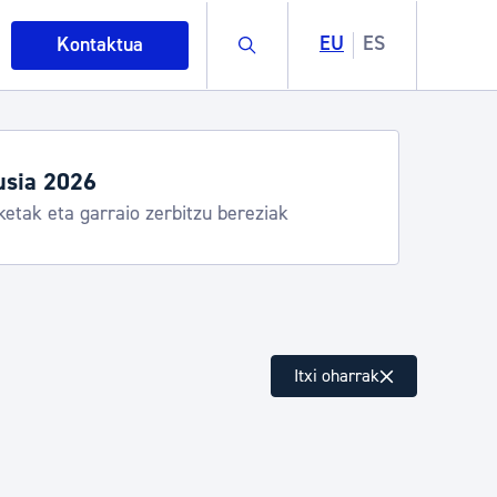
Buscar
EU
ES
Kontaktua
usia 2026
ketak eta garraio zerbitzu bereziak
intza
Itxi oharrak
ndakinak eta ingurumena