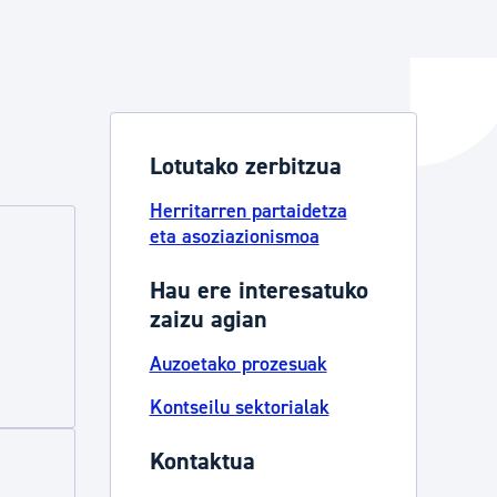
ta enplegua
Lotutako zerbitzua
ubideak eta bizikidetza
Herritarren partaidetza
eta asoziazionismoa
Hau ere interesatuko
zaizu agian
Auzoetako prozesuak
Kontseilu sektorialak
Kontaktua