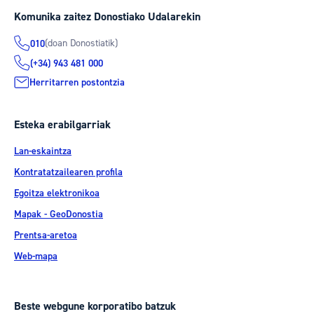
Komunika zaitez Donostiako Udalarekin
(doan Donostiatik)
010
(+34) 943 481 000
Herritarren postontzia
Esteka erabilgarriak
Lan-eskaintza
Kontratatzailearen profila
Egoitza elektronikoa
Mapak - GeoDonostia
Prentsa-aretoa
Web-mapa
Beste webgune korporatibo batzuk