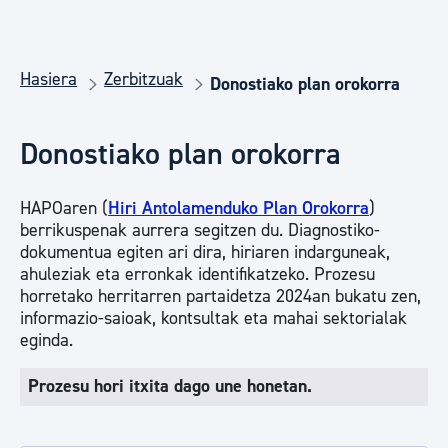
Hasiera
Zerbitzuak
Donostiako plan orokorra
Donostiako plan orokorra
HAPOaren (
Hiri Antolamenduko Plan Orokorra
)
berrikuspenak aurrera segitzen du. Diagnostiko-
dokumentua egiten ari dira, hiriaren indarguneak,
ahuleziak eta erronkak identifikatzeko. Prozesu
horretako herritarren partaidetza 2024an bukatu zen,
informazio-saioak, kontsultak eta mahai sektorialak
eginda.
Prozesu hori itxita dago une honetan.