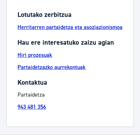
Lotutako zerbitzua
Herritarren partaidetza eta asoziazionismoa
Hau ere interesatuko zaizu agian
Hiri prozesuak
Partaidetzazko aurrekontuak
Kontaktua
Partaidetza
943 481 356