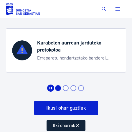
Eduki nagusira joan
Buscar
Karabelen aurrean jarduteko
protokoloa
Erreparatu hondartzetako banderei
egoeraren berri izateko
Ikusi ohar guztiak
Itxi oharrak