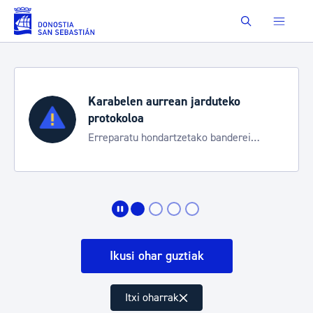
Eduki nagusira joan
Buscar
Karabelen aurrean jarduteko
protokoloa
Erreparatu hondartzetako banderei
egoeraren berri izateko
Ikusi ohar guztiak
Itxi oharrak