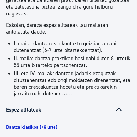
garatzea eta dantzaren praktikaren bitartez gozatzea
eta zaletasuna piztea izango dira gure helburu
nagusiak.
Eskolan, dantza espezialitateak lau mailatan
antolatuta daude:
I. maila: dantzarekin kontaktu goiztiarra nahi
dutenentzat (6-7 urte bitartekoentzat).
II. maila: dantza praktikan hasi nahi duten 8 urtetik
55 urte bitarteko pertsonentzat.
III. eta IV. mailak: dantzan jadanik ezagutzak
dituztenentzat edo ongi moldatzen direnentzat, eta
beren prestakuntza hobetu eta praktikarekin
jarraitu nahi dutenentzat.
Espezialitateak
Dantza klasikoa (+8 urte)