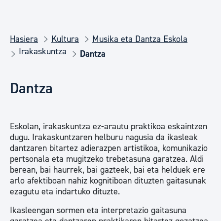
Hasiera
Kultura
Musika eta Dantza Eskola
Irakaskuntza
Dantza
Dantza
Eskolan, irakaskuntza ez-arautu praktikoa eskaintzen
dugu. Irakaskuntzaren helburu nagusia da ikasleak
dantzaren bitartez adierazpen artistikoa, komunikazio
pertsonala eta mugitzeko trebetasuna garatzea. Aldi
berean, bai haurrek, bai gazteek, bai eta helduek ere
arlo afektiboan nahiz kognitiboan dituzten gaitasunak
ezagutu eta indartuko dituzte.
Ikasleengan sormen eta interpretazio gaitasuna