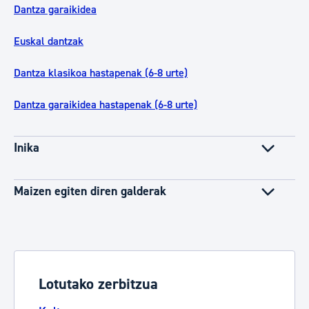
Dantza garaikidea
Euskal dantzak
Dantza klasikoa hastapenak (6-8 urte)
Dantza garaikidea hastapenak (6-8 urte)
Inika
Maizen egiten diren galderak
Lotutako zerbitzua