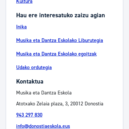
Kultura
Hau ere interesatuko zaizu agian
Inika
Musika eta Dantza Eskolako Liburutegia
Musika eta Dantza Eskolako egoitzak
Udako ordutegia
Kontaktua
Musika eta Dantza Eskola
Atotxako Zelaia plaza, 3, 20012 Donostia
943 297 830
info@donostiaeskola.eus