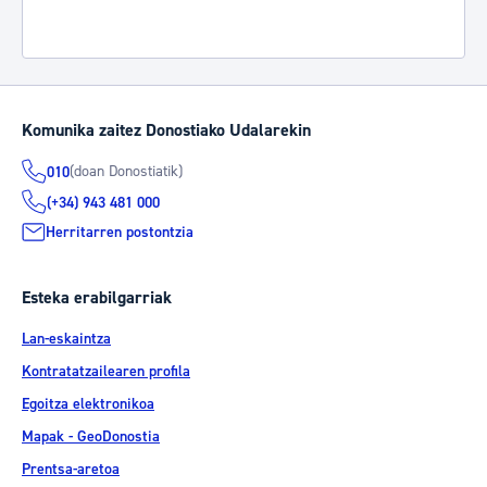
Komunika zaitez Donostiako Udalarekin
(doan Donostiatik)
010
(+34) 943 481 000
Herritarren postontzia
Esteka erabilgarriak
Lan-eskaintza
Kontratatzailearen profila
Egoitza elektronikoa
Mapak - GeoDonostia
Prentsa-aretoa