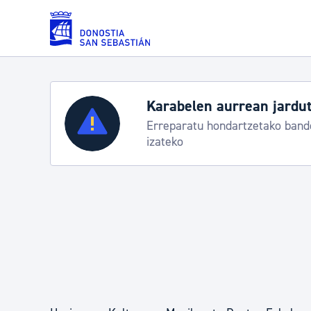
Eduki nagusira joan
Karabelen aurrean jardut
Zerbitzuak
Erreparatu hondartzetako bande
izateko
Errolda eta gai pertsonalak
Gizarte-zerbitzuak
Mugikortasuna