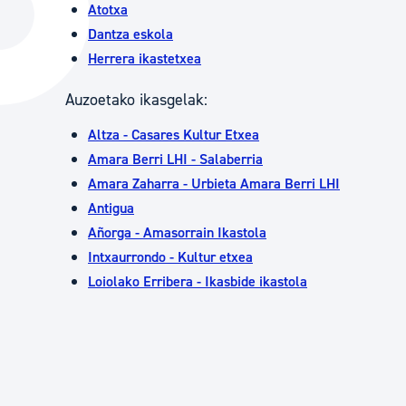
Atotxa
Hiria
Aktualita
Dantza eskola
Hiria orain
Albisteak
Herrera ikastetxea
Hiria ezagutu
Abisuak
Auzoetako ikasgelak:
Etorkizuneko hiria
Kultur ag
Altza - Casares Kultur Etxea
Amara Berri LHI - Salaberria
Amara Zaharra - Urbieta Amara Berri LHI
Antigua
Añorga - Amasorrain Ikastola
Intxaurrondo - Kultur etxea
Loiolako Erribera - Ikasbide ikastola