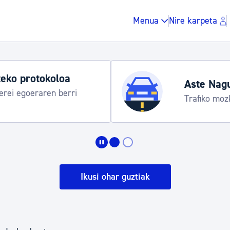
Menua
Nire karpeta
eko protokoloa
Aste Nag
rei egoeraren berri
Trafiko moz
Zergak eta isunak
Etxebizitza eta hirig
Ikusi ohar guztiak
Gune publikoa, ho