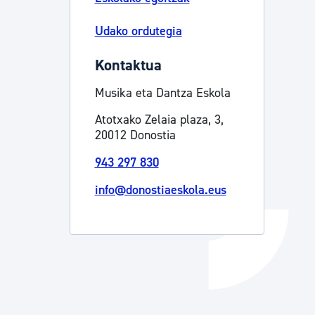
Izapideen katalogoa
Udako ordutegia
Kontaktua
Tramitaziorako laguntza
Musika eta Dantza Eskola
Atotxako Zelaia plaza, 3,
20012 Donostia
943 297 830
info@donostiaeskola.eus