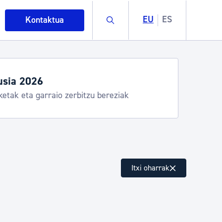
Buscar
EU
ES
Kontaktua
usia 2026
ketak eta garraio zerbitzu bereziak
intza
Itxi oharrak
ndakinak eta ingurumena