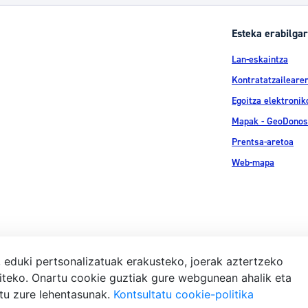
Esteka erabilgar
Lan-eskaintza
Kontratatzailearen
Egoitza elektronik
Mapak - GeoDonos
Prentsa-aretoa
Web-mapa
, eduki pertsonalizatuak erakusteko, joerak aztertzeko
iteko. Onartu cookie guztiak gure webgunean ahalik eta
Lege-ohar
atu zure lehentasunak.
Kontsultatu cookie-politika