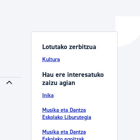
ta enplegua
Lotutako zerbitzua
ubideak eta bizikidetza
Kultura
Hau ere interesatuko
zaizu agian
Inika
a
Musika eta Dantza
Eskolako Liburutegia
Musika eta Dantza
Eskolako egoitzak