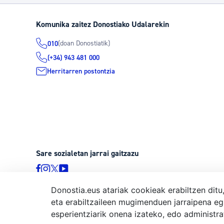
Komunika zaitez Donostiako Udalarekin
(doan Donostiatik)
010
(+34) 943 481 000
Herritarren postontzia
Sare sozialetan jarrai gaitzazu
Donostia.eus atariak cookieak erabiltzen ditu
eta erabiltzaileen mugimenduen jarraipena eg
© Donostiako Udala, Ijentea 1, 20003 Donostia
esperientziarik onena izateko, edo administr