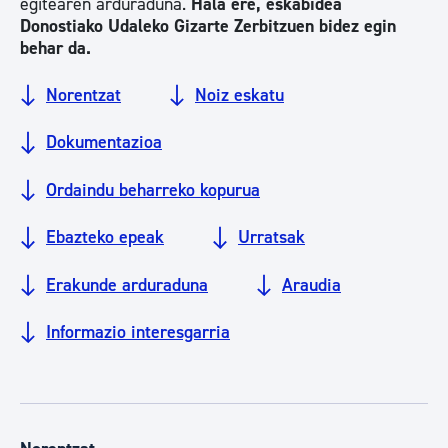
egitearen arduraduna.
Hala ere, eskabidea
Donostiako Udaleko Gizarte Zerbitzuen bidez egin
behar da.
Norentzat
Noiz eskatu
Dokumentazioa
Ordaindu beharreko kopurua
Ebazteko epeak
Urratsak
Erakunde arduraduna
Araudia
Informazio interesgarria