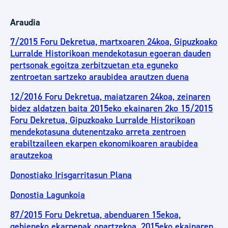
Araudia
7/2015 Foru Dekretua, martxoaren 24koa, Gipuzkoako
Lurralde Historikoan mendekotasun egoeran dauden
pertsonak egoitza zerbitzuetan eta eguneko
zentroetan sartzeko araubidea arautzen duena
12/2016 Foru Dekretua, maiatzaren 24koa, zeinaren
bidez aldatzen baita 2015eko ekainaren 2ko 15/2015
Foru Dekretua, Gipuzkoako Lurralde Historikoan
mendekotasuna dutenentzako arreta zentroen
erabiltzaileen ekarpen ekonomikoaren araubidea
arautzekoa
Donostiako Irisgarritasun Plana
Donostia Lagunkoia
87/2015 Foru Dekretua, abenduaren 15ekoa,
gehieneko ekarpenak onartzekoa, 2015eko ekainaren