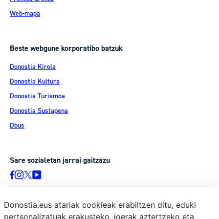
Web-mapa
Beste webgune korporatibo batzuk
Donostia Kirola
Donostia Kultura
Donostia Turismoa
Donostia Sustapena
Dbus
Sare sozialetan jarrai gaitzazu
Donostia.eus atariak cookieak erabiltzen ditu, eduki
pertsonalizatuak erakusteko, joerak aztertzeko eta