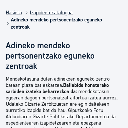
Hasiera
Izapideen katalogoa
Adineko mendeko pertsonentzako eguneko
zentroak
Adineko mendeko
pertsonentzako eguneko
zentroak
Mendekotasuna duten adinekoen eguneko zentro
batean plaza bat eskatzea.
Baliabide honetarako
sarbidea izateko beharrezkoa da:
mendekotasun
egoeran dagoen pertsonatzat aitortua izatea aurrez.
Udaleko Gizarte Zerbitzuetan ere egin daitekeen
aurretiko izapide bat da hau. Gipuzkoako Foru
Aldundiaren Gizarte Politiketako Departamentua da
espedientearen izapidetzearen eta ebazpena