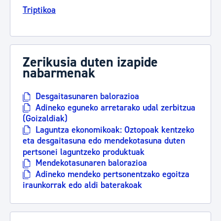
Triptikoa
Zerikusia duten izapide
nabarmenak
Desgaitasunaren balorazioa
Adineko eguneko arretarako udal zerbitzua
(Goizaldiak)
Laguntza ekonomikoak: Oztopoak kentzeko
eta desgaitasuna edo mendekotasuna duten
pertsonei laguntzeko produktuak
Mendekotasunaren balorazioa
Adineko mendeko pertsonentzako egoitza
iraunkorrak edo aldi baterakoak