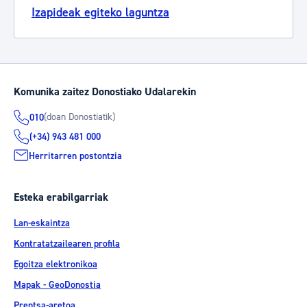
Izapideak egiteko laguntza
Komunika zaitez Donostiako Udalarekin
(doan Donostiatik)
010
(+34) 943 481 000
Herritarren postontzia
Esteka erabilgarriak
Lan-eskaintza
Kontratatzailearen profila
Egoitza elektronikoa
Mapak - GeoDonostia
Prentsa-aretoa