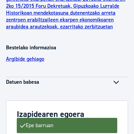
2ko 15/2015 Foru Dekretuak, Gipuzkoako Lurralde
Historikoan mendekotasuna dutenentzako arreta
zentroen erabiltzaileen ekarpen ekonomikoaren
araubidea arautzekoak, ezarritako zerbitzuetan
Bestelako informazioa
Argibide gehiago
Datuen babesa
Izapidearen egoera
Epe barruan