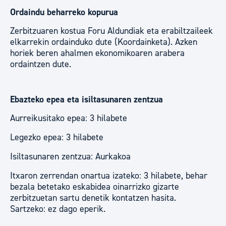
Ordaindu beharreko kopurua
Zerbitzuaren kostua Foru Aldundiak eta erabiltzaileek
elkarrekin ordainduko dute (Koordainketa). Azken
horiek beren ahalmen ekonomikoaren arabera
ordaintzen dute.
Ebazteko epea eta isiltasunaren zentzua
Aurreikusitako epea: 3 hilabete
Legezko epea: 3 hilabete
Isiltasunaren zentzua: Aurkakoa
Itxaron zerrendan onartua izateko: 3 hilabete, behar
bezala betetako eskabidea oinarrizko gizarte
zerbitzuetan sartu denetik kontatzen hasita.
Sartzeko: ez dago eperik.