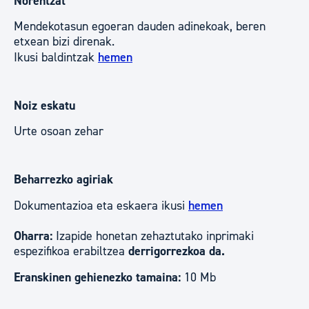
Norentzat
Mendekotasun egoeran dauden adinekoak, beren
etxean bizi direnak.
Ikusi baldintzak
hemen
Noiz eskatu
Urte osoan zehar
Beharrezko agiriak
Dokumentazioa eta eskaera ikusi
hemen
Oharra:
Izapide honetan zehaztutako inprimaki
espezifikoa erabiltzea
derrigorrezkoa da.
Eranskinen gehienezko tamaina:
10 Mb