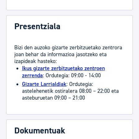
Presentziala
Bizi den auzoko gizarte zerbitzuetako zentrora
joan behar da informazioa jasotzeko eta
izapideak hasteko:
Ikus gizarte zerbitzuetako zentroen
zerrenda
: Ordutegia: 09:00 - 14:00
Gizarte Larrialdiak
: Ordutegia:
astelehenetik ostiralera 08:00 – 22:00 eta
asteburuetan 09:00 – 21:00
Dokumentuak