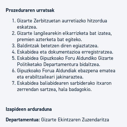
Prozeduraren urratsak
Gizarte Zerbitzuetan aurretiazko hitzordua
eskatzea.
Gizarte langilearekin elkarrizketa bat izatea,
premien azterketa bat egiteko.
Baldintzak betetzen diren egiaztatzea.
Eskabidea eta dokumentazioa erregistratzea.
Eskabidea Gipuzkoako Foru Aldundiko Gizarte
Politiketako Departamentura bidaltzea.
Gipuzkoako Forua Aldundiak ebazpena ematea
eta erabiltzaileari jakinaraztea.
Eskabidea baliabidearen sarbiderako itxaron
zerrendan sartzea, hala badagokio.
Izapideen arduraduna
Departamentua:
Gizarte Ekintzaren Zuzendaritza