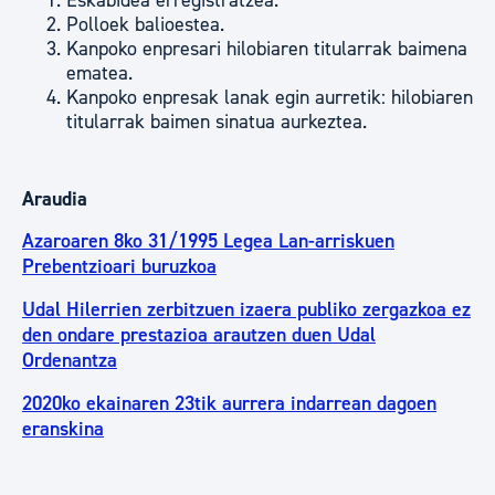
Eskabidea erregistratzea.
Polloek balioestea.
Kanpoko enpresari hilobiaren titularrak baimena
ematea.
Kanpoko enpresak lanak egin aurretik: hilobiaren
titularrak baimen sinatua aurkeztea.
Araudia
Azaroaren 8ko 31/1995 Legea Lan-arriskuen
Prebentzioari buruzkoa
Udal Hilerrien zerbitzuen izaera publiko zergazkoa ez
den ondare prestazioa arautzen duen Udal
Ordenantza
2020ko ekainaren 23tik aurrera indarrean dagoen
eranskina