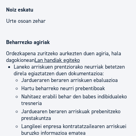
Noiz eskatu
Urte osoan zehar
Beharrezko agiriak
Ordezkapena zuritzeko aurkezten duen agiria, hala
dagokionean
Lan handiak egiteko
Laneko arriskuen prentziorako neurriak betetzen
direla egiaztatzen duen dokumentazioa:
Jardueraren beraren arriskuen ebaluazioa
Hartu beharreko neurri prebentiboak
Nahitaez erabili behar den babes indibidualeko
tresneria
Jarduearen beraren arriskuak prebenitzeko
prestakuntza
Langileei enpresa kontratatzailearen arriskuei
buruzko informazioa ematea