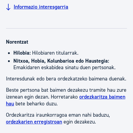
Informazio interesgarria
Norentzat
Hilobia:
Hilobiaren titularrak.
Nitxoa, Hobia, Kolunbarioa edo Haustegia:
Emakidaren eskabidea sinatu duen pertsonak.
Interesdunak edo bera ordezkatzeko baimena duenak.
Beste pertsona bat baimen dezakezu tramite hau zure
izenean egin dezan. Horretarako
ordezkaritza baimen
hau
bete beharko duzu.
Ordezkaritza iraunkorragoa eman nahi baduzu,
ordezkarien erregistroan
egin dezakezu.