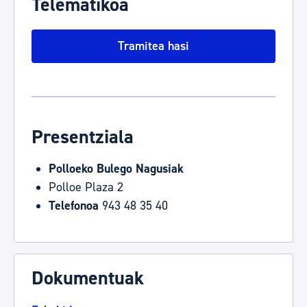
Telematikoa
Tramitea hasi
Presentziala
Polloeko Bulego Nagusiak
Polloe Plaza 2
Telefonoa
943 48 35 40
Dokumentuak