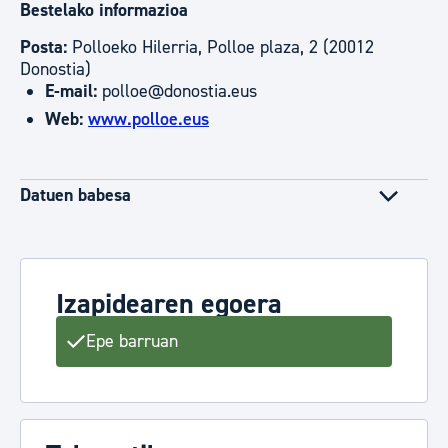
Bestelako informazioa
Posta:
Polloeko Hilerria, Polloe plaza, 2 (20012
Donostia)
E-mail:
polloe@donostia.eus
Web:
www.polloe.eus
Datuen babesa
Izapidearen egoera
Epe barruan