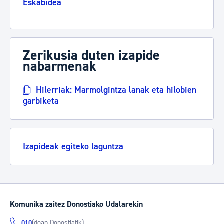
Eskabidea
Zerikusia duten izapide
nabarmenak
Hilerriak: Marmolgintza lanak eta hilobien
garbiketa
Izapideak egiteko laguntza
Komunika zaitez Donostiako Udalarekin
(doan Donostiatik)
010