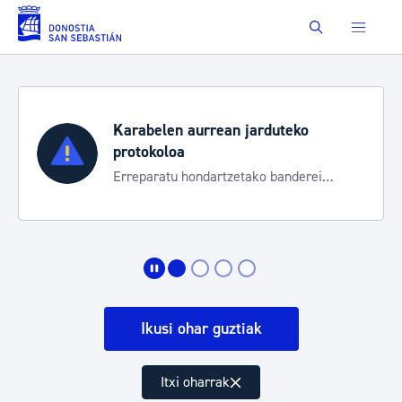
Eduki nagusira joan
Buscar
Karabelen aurrean jarduteko
protokoloa
Erreparatu hondartzetako banderei
egoeraren berri izateko
Ikusi ohar guztiak
Itxi oharrak