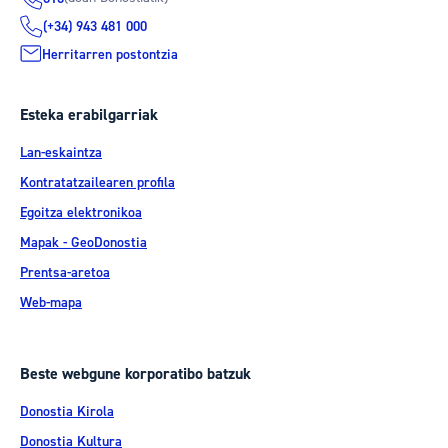
(+34) 943 481 000
Herritarren postontzia
Esteka erabilgarriak
Lan-eskaintza
Kontratatzailearen profila
Egoitza elektronikoa
Mapak - GeoDonostia
Prentsa-aretoa
Web-mapa
Beste webgune korporatibo batzuk
Donostia Kirola
Donostia Kultura