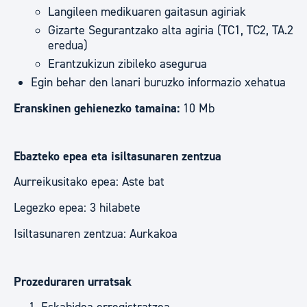
Langileen medikuaren gaitasun agiriak
Gizarte Segurantzako alta agiria (TC1, TC2, TA.2
eredua)
Erantzukizun zibileko asegurua
Egin behar den lanari buruzko informazio xehatua
Eranskinen gehienezko tamaina:
10 Mb
Ebazteko epea eta isiltasunaren zentzua
Aurreikusitako epea: Aste bat
Legezko epea: 3 hilabete
Isiltasunaren zentzua: Aurkakoa
Prozeduraren urratsak