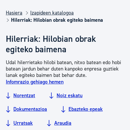
Hasiera
Izapideen katalogoa
Hilerriak: Hilobian obrak egiteko baimena
Hilerriak: Hilobian obrak
egiteko baimena
Udal hilerrietako hilobi batean, nitxo batean edo hobi
batean jardun behar duten kanpoko enpresa guztiek
lanak egiteko baimen bat behar dute.
Infomrazio gehiago hemen
Norentzat
Noiz eskatu
Dokumentazioa
Ebazteko epeak
Urratsak
Araudia