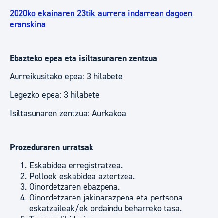
2020ko ekainaren 23tik aurrera indarrean dagoen
eranskina
Ebazteko epea eta isiltasunaren zentzua
Aurreikusitako epea: 3 hilabete
Legezko epea: 3 hilabete
Isiltasunaren zentzua: Aurkakoa
Prozeduraren urratsak
Eskabidea erregistratzea.
Polloek eskabidea aztertzea.
Oinordetzaren ebazpena.
Oinordetzaren jakinarazpena eta pertsona
eskatzaileak/ek ordaindu beharreko tasa.