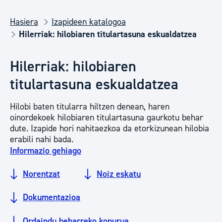
Hasiera
Izapideen katalogoa
Hilerriak: hilobiaren titulartasuna eskualdatzea
Hilerriak: hilobiaren
titulartasuna eskualdatzea
Hilobi baten titularra hiltzen denean, haren
oinordekoek hilobiaren titulartasuna gaurkotu behar
dute. Izapide hori nahitaezkoa da etorkizunean hilobia
erabili nahi bada.
Informazio gehiago
Norentzat
Noiz eskatu
Dokumentazioa
Ordaindu beharreko kopurua