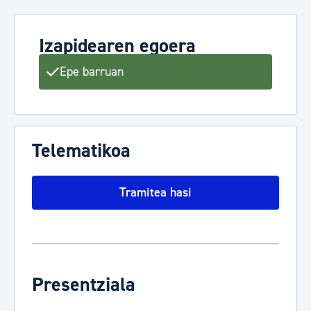
Izapidearen egoera
Epe barruan
Telematikoa
Tramitea hasi
Presentziala