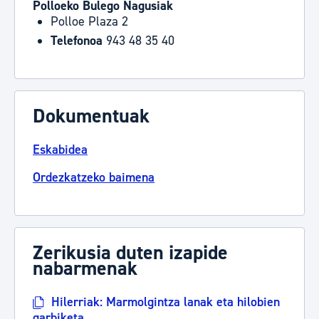
Polloeko Bulego Nagusiak
Polloe Plaza 2
Telefonoa
943 48 35 40
Dokumentuak
Eskabidea
Ordezkatzeko baimena
Zerikusia duten izapide
nabarmenak
Hilerriak: Marmolgintza lanak eta hilobien
garbiketa