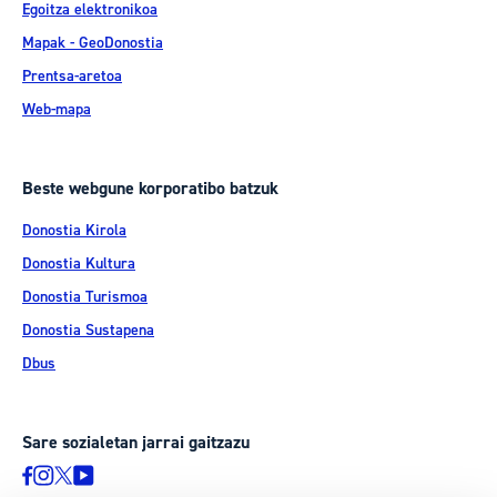
Egoitza elektronikoa
Mapak - GeoDonostia
Prentsa-aretoa
Web-mapa
Beste webgune korporatibo batzuk
Donostia Kirola
Donostia Kultura
Donostia Turismoa
Donostia Sustapena
Dbus
Sare sozialetan jarrai gaitzazu