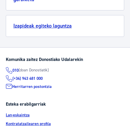
Izapideak egiteko laguntza
Komunika zaitez Donostiako Udalarekin
(doan Donostiatik)
010
(+34) 943 481 000
Herritarren postontzia
Esteka erabilgarriak
Lan-eskaintza
Kontratatzailearen profila