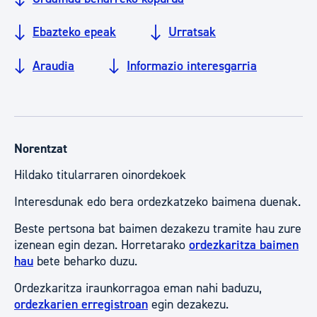
Ebazteko epeak
Urratsak
Araudia
Informazio interesgarria
Norentzat
Hildako titularraren oinordekoek
Interesdunak edo bera ordezkatzeko baimena duenak.
Beste pertsona bat baimen dezakezu tramite hau zure
izenean egin dezan. Horretarako
ordezkaritza baimen
hau
bete beharko duzu.
Ordezkaritza iraunkorragoa eman nahi baduzu,
ordezkarien erregistroan
egin dezakezu.