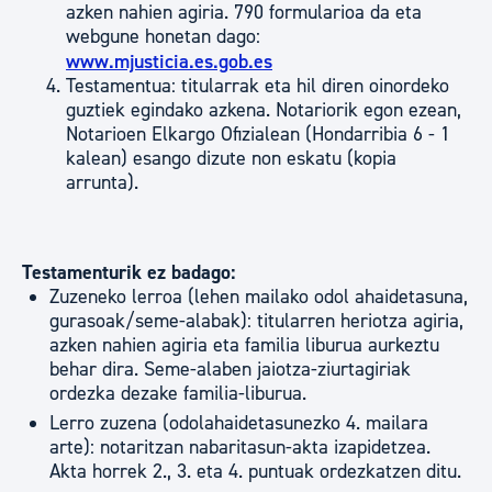
azken nahien agiria. 790 formularioa da eta
webgune honetan dago:
www.mjusticia.es.gob.es
Testamentua: titularrak eta hil diren oinordeko
guztiek egindako azkena. Notariorik egon ezean,
Notarioen Elkargo Ofizialean (Hondarribia 6 - 1
kalean) esango dizute non eskatu (kopia
arrunta).
Testamenturik ez badago:
Zuzeneko lerroa (lehen mailako odol ahaidetasuna,
gurasoak/seme-alabak): titularren heriotza agiria,
azken nahien agiria eta familia liburua aurkeztu
behar dira. Seme-alaben jaiotza-ziurtagiriak
ordezka dezake familia-liburua.
Lerro zuzena (odolahaidetasunezko 4. mailara
arte): notaritzan nabaritasun-akta izapidetzea.
Akta horrek 2., 3. eta 4. puntuak ordezkatzen ditu.