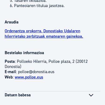
Tasaren likidazioa.
Panteoiaren titulua jasotzea.
Araudia
Ordenantza orokorra, Donostiako Udalaren
hilerrietako zerbitzuak ematearen gainekoa.
Bestelako informazioa
Posta
: Polloeko Hilerria, Polloe plaza, 2 (20012
Donostia)
E-mail
: polloe@donostia.eus
Web
:
www.polloe.eus
Datuen babesa