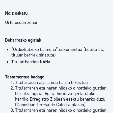
Noiz eskatu
Urte osoan zehar
Beharrezko agiriak
“Ordezkatzeko baimena” dokumentua (beteta eta
titular berriek sinatuta)
Titular berrien NANa
Testamentua badago
Titulartasun agiria edo haren bikoiztua
Titularraren eta haren hildako oinordeko guztien
heriotza agiria. Agiria heriotza gertatutako
herriko Erregistro Zibilean esaktu beharko duzu
(Donostian Teresa de Calcuta plazan).
Titularraren eta haren hildako oinordeko guztien