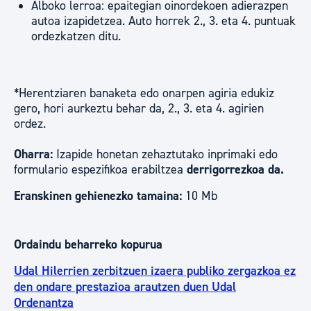
Alboko lerroa: epaitegian oinordekoen adierazpen
autoa izapidetzea. Auto horrek 2., 3. eta 4. puntuak
ordezkatzen ditu.
*Herentziaren banaketa edo onarpen agiria edukiz
gero, hori aurkeztu behar da, 2., 3. eta 4. agirien
ordez.
Oharra:
Izapide honetan zehaztutako inprimaki edo
formulario espezifikoa erabiltzea
derrigorrezkoa da.
Eranskinen gehienezko tamaina:
10 Mb
Ordaindu beharreko kopurua
Udal Hilerrien zerbitzuen izaera publiko zergazkoa ez
den ondare prestazioa arautzen duen Udal
Ordenantza