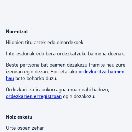
Norentzat
Hilobien titularrek edo oinordekoek
Interesdunak edo bera ordezkatzeko baimena duenak.
Beste pertsona bat baimen dezakezu tramite hau zure
izenean egin dezan. Horretarako
ordezkaritza baimen
hau
bete beharko duzu.
Ordezkaritza iraunkorragoa eman nahi baduzu,
ordezkarien erregistroan
egin dezakezu.
Noiz eskatu
Urte osoan zehar