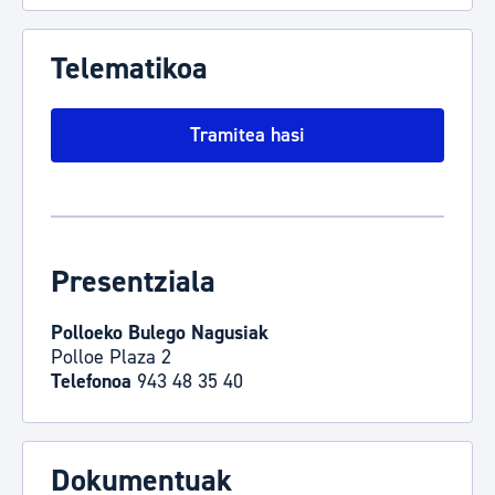
Telematikoa
Tramitea hasi
Presentziala
Polloeko Bulego Nagusiak
Polloe Plaza 2
Telefonoa
943 48 35 40
Dokumentuak