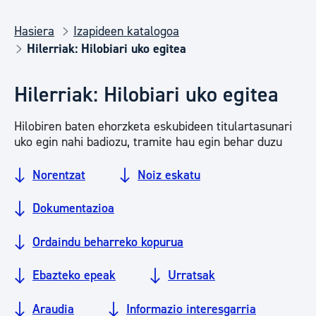
Hasiera
Izapideen katalogoa
Hilerriak: Hilobiari uko egitea
Hilerriak: Hilobiari uko egitea
Hilobiren baten ehorzketa eskubideen titulartasunari
uko egin nahi badiozu, tramite hau egin behar duzu
Norentzat
Noiz eskatu
Dokumentazioa
Ordaindu beharreko kopurua
Ebazteko epeak
Urratsak
Araudia
Informazio interesgarria