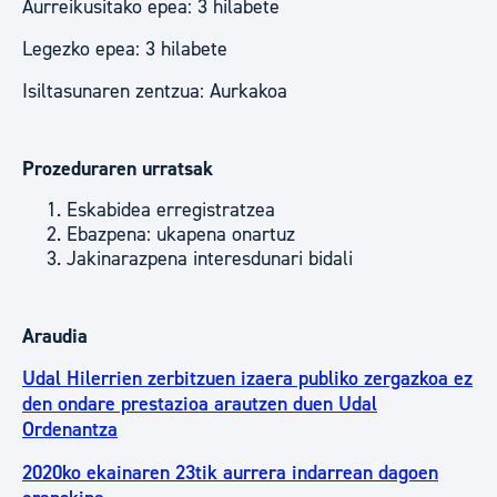
Aurreikusitako epea: 3 hilabete
Legezko epea: 3 hilabete
Isiltasunaren zentzua: Aurkakoa
Prozeduraren urratsak
Eskabidea erregistratzea
Ebazpena: ukapena onartuz
Jakinarazpena interesdunari bidali
Araudia
Udal Hilerrien zerbitzuen izaera publiko zergazkoa ez
den ondare prestazioa arautzen duen Udal
Ordenantza
2020ko ekainaren 23tik aurrera indarrean dagoen