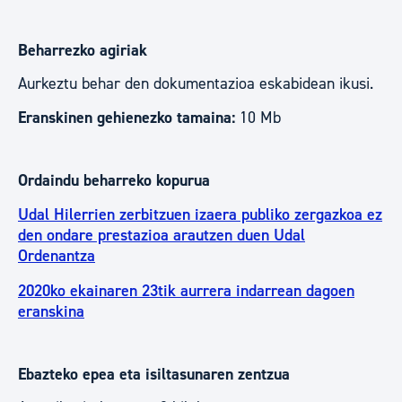
Beharrezko agiriak
Aurkeztu behar den dokumentazioa eskabidean ikusi.
Eranskinen gehienezko tamaina:
10 Mb
Ordaindu beharreko kopurua
Udal Hilerrien zerbitzuen izaera publiko zergazkoa ez
den ondare prestazioa arautzen duen Udal
Ordenantza
2020ko ekainaren 23tik aurrera indarrean dagoen
eranskina
Ebazteko epea eta isiltasunaren zentzua