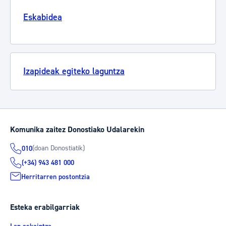
Eskabidea
Izapideak egiteko laguntza
Komunika zaitez Donostiako Udalarekin
(doan Donostiatik)
010
(+34) 943 481 000
Herritarren postontzia
Esteka erabilgarriak