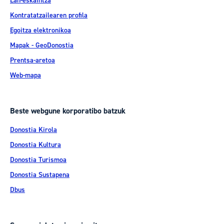
Lan-eskaintza
Kontratatzailearen profila
Egoitza elektronikoa
Mapak - GeoDonostia
Prentsa-aretoa
Web-mapa
Beste webgune korporatibo batzuk
Donostia Kirola
Donostia Kultura
Donostia Turismoa
Donostia Sustapena
Dbus