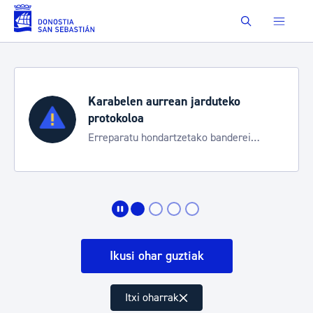
Eduki nagusira joan
Buscar
Karabelen aurrean jarduteko
protokoloa
Erreparatu hondartzetako banderei
egoeraren berri izateko
Ikusi ohar guztiak
Itxi oharrak