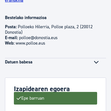
eranskina
Bestelako informazioa
Posta:
Polloeko Hilerria, Polloe plaza, 2 (20012
Donostia)
E-mail:
polloe@donostia.eus
Web:
www.polloe.eus
Datuen babesa
Izapidearen egoera
Epe barruan