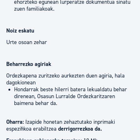
ehorzteko egunean lurperatze dokumentua sinatu
zuen familiakoak.
Noiz eskatu
Urte osoan zehar
Beharrezko agiriak
Ordezkapena zuritzeko aurkezten duen agiria, hala
dagokionean
Hondarrak beste hilerri batera lekualdatu behar
direnean, Osasun Lurralde Ordezkaritzaren
baimena behar da.
Oharra:
Izapide honetan zehaztutako inprimaki
espezifikoa erabiltzea
derrigorrezkoa da.