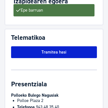
Izapidearen egoera
Epe barruan
Telematikoa
Tramitea hasi
Presentziala
Polloeko Bulego Nagusiak
Polloe Plaza 2
Telefonoa
943 48 35 40