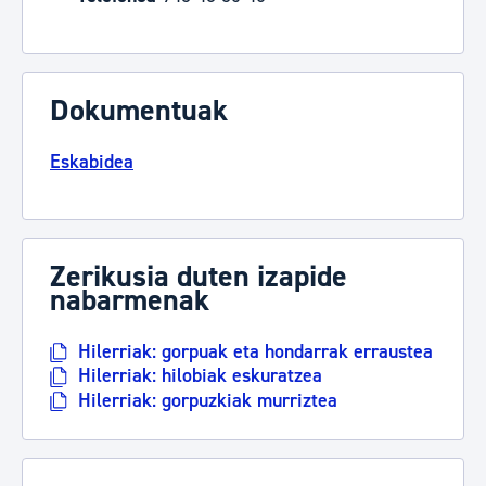
Dokumentuak
Eskabidea
Zerikusia duten izapide
nabarmenak
Hilerriak: gorpuak eta hondarrak erraustea
Hilerriak: hilobiak eskuratzea
Hilerriak: gorpuzkiak murriztea