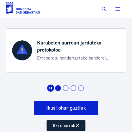
Eduki nagusira joan
Buscar
Karabelen aurrean jarduteko
protokoloa
Erreparatu hondartzetako banderei
egoeraren berri izateko
Ikusi ohar guztiak
Itxi oharrak