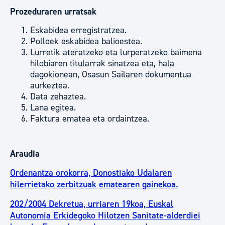
Prozeduraren urratsak
Eskabidea erregistratzea.
Polloek eskabidea balioestea.
Lurretik ateratzeko eta lurperatzeko baimena
hilobiaren titularrak sinatzea eta, hala
dagokionean, Osasun Sailaren dokumentua
aurkeztea.
Data zehaztea.
Lana egitea.
Faktura ematea eta ordaintzea.
Araudia
Ordenantza orokorra, Donostiako Udalaren
hilerrietako zerbitzuak ematearen gainekoa.
202/2004 Dekretua, urriaren 19koa, Euskal
Autonomia Erkidegoko Hilotzen Sanitate-alderdiei