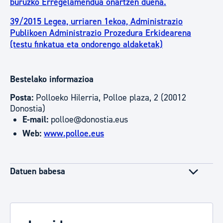
buruzko Erregelamendua onartzen duena.
39/2015 Legea, urriaren 1ekoa, Administrazio
Publikoen Administrazio Prozedura Erkidearena
(testu finkatua eta ondorengo aldaketak)
Bestelako informazioa
Posta:
Polloeko Hilerria, Polloe plaza, 2 (20012
Donostia)
E-mail:
polloe@donostia.eus
Web:
www.polloe.eus
Datuen babesa