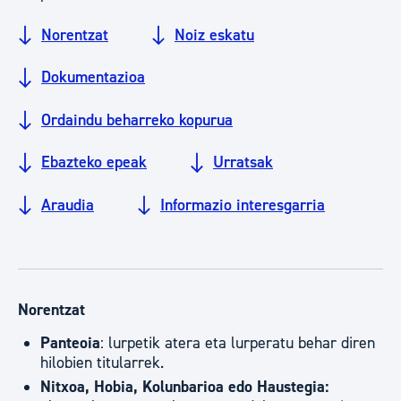
Norentzat
Noiz eskatu
Dokumentazioa
Ordaindu beharreko kopurua
Ebazteko epeak
Urratsak
Araudia
Informazio interesgarria
Norentzat
Panteoia
: lurpetik atera eta lurperatu behar diren
hilobien titularrek.
Nitxoa, Hobia, Kolunbarioa edo Haustegia: