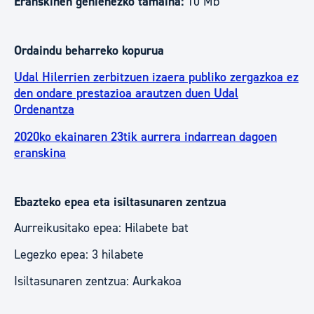
Eranskinen gehienezko tamaina:
10 Mb
Ordaindu beharreko kopurua
Udal Hilerrien zerbitzuen izaera publiko zergazkoa ez
den ondare prestazioa arautzen duen Udal
Ordenantza
2020ko ekainaren 23tik aurrera indarrean dagoen
eranskina
Ebazteko epea eta isiltasunaren zentzua
Aurreikusitako epea: Hilabete bat
Legezko epea: 3 hilabete
Isiltasunaren zentzua: Aurkakoa