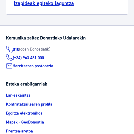
Izapideak egiteko laguntza
Komunika zaitez Donostiako Udalarekin
(doan Donostiatik)
010
(+34) 943 481 000
Herritarren postontzia
Esteka erabilgarriak
Lan-eskaintza
Kontratatzailearen profila
Egoitza elektronikoa
Mapak - GeoDonostia
Prentsa-aretoa