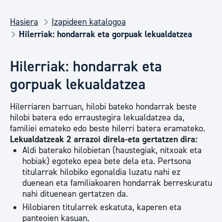
Hasiera
Izapideen katalogoa
Hilerriak: hondarrak eta gorpuak lekualdatzea
Hilerriak: hondarrak eta
gorpuak lekualdatzea
Hilerriaren barruan, hilobi bateko hondarrak beste
hilobi batera edo erraustegira lekualdatzea da,
familiei emateko edo beste hilerri batera eramateko.
Lekualdatzeak 2 arrazoi direla-eta gertatzen dira:
Aldi baterako hilobietan (haustegiak, nitxoak eta
hobiak) egoteko epea bete dela eta. Pertsona
titularrak hilobiko egonaldia luzatu nahi ez
duenean eta familiakoaren hondarrak berreskuratu
nahi dituenean gertatzen da.
Hilobiaren titularrek eskatuta, kaperen eta
panteoien kasuan.