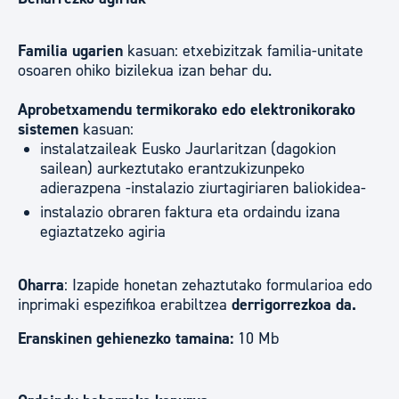
Familia ugarien
kasuan: etxebizitzak familia-unitate
osoaren ohiko bizilekua izan behar du.
Aprobetxamendu termikorako edo elektronikorako
sistemen
kasuan:
instalatzaileak Eusko Jaurlaritzan (dagokion
sailean) aurkeztutako erantzukizunpeko
adierazpena -instalazio ziurtagiriaren baliokidea-
instalazio obraren faktura eta ordaindu izana
egiaztatzeko agiria
Oharra
: Izapide honetan zehaztutako formularioa edo
inprimaki espezifikoa erabiltzea
derrigorrezkoa da.
Eranskinen gehienezko tamaina:
10 Mb