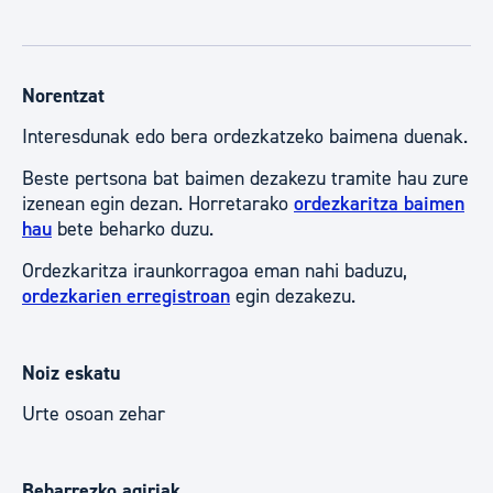
Norentzat
Interesdunak edo bera ordezkatzeko baimena duenak.
Beste pertsona bat baimen dezakezu tramite hau zure
izenean egin dezan. Horretarako
ordezkaritza baimen
hau
bete beharko duzu.
Ordezkaritza iraunkorragoa eman nahi baduzu,
ordezkarien erregistroan
egin dezakezu.
Noiz eskatu
Urte osoan zehar
Beharrezko agiriak