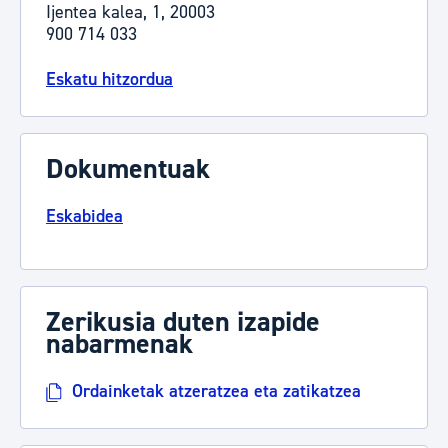
Ijentea kalea, 1, 20003
900 714 033
Eskatu hitzordua
Dokumentuak
Eskabidea
Zerikusia duten izapide
nabarmenak
Ordainketak atzeratzea eta zatikatzea