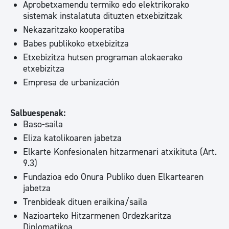
Aprobetxamendu termiko edo elektrikorako
sistemak instalatuta dituzten etxebizitzak
Nekazaritzako kooperatiba
Babes publikoko etxebizitza
Etxebizitza hutsen programan alokaerako
etxebizitza
Empresa de urbanización
Salbuespenak:
Baso-saila
Eliza katolikoaren jabetza
Elkarte Konfesionalen hitzarmenari atxikituta (Art.
9.3)
Fundazioa edo Onura Publiko duen Elkartearen
jabetza
Trenbideak dituen eraikina/saila
Nazioarteko Hitzarmenen Ordezkaritza
Diplomatikoa