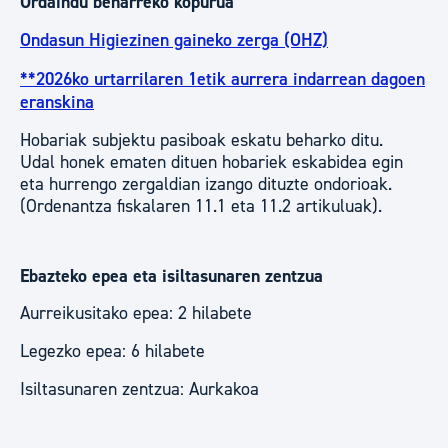
Ordaindu beharreko kopurua
Ondasun Higiezinen gaineko zerga (OHZ)
**2026ko urtarrilaren 1etik aurrera indarrean dagoen
eranskina
Hobariak subjektu pasiboak eskatu beharko ditu.
Udal honek ematen dituen hobariek eskabidea egin
eta hurrengo zergaldian izango dituzte ondorioak.
(Ordenantza fiskalaren 11.1 eta 11.2 artikuluak).
Ebazteko epea eta isiltasunaren zentzua
Aurreikusitako epea: 2 hilabete
Legezko epea: 6 hilabete
Isiltasunaren zentzua: Aurkakoa