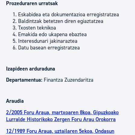
Prozeduraren urratsak
Eskabidea eta dokumentazioa erregistratzea
Baldintzak betetzen diren egiaztatzea
Txosten teknikoa
Emakida edo ukapena ebaztea
Interesdunari jakinaraztea
Datu basean erregistratzea
Izapideen arduraduna
Departamentua:
Finantza Zuzendaritza
Araudia
2/2005 Foru Araua, martxoaren 8koa, Gipuzkoako
Lurralde Historikoko Zergen Foru Arau Orokorra
12/1989 Foru Araua, uztailaren 5ekoa, Ondasun