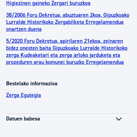
Higiezinen gaineko Zergari buruzkoa
38/2006 Foru Dekretua, abuztuaren 2koa, Gipuzkoako
Lurralde Historikoko Zergabilketa Erregelamendua
onartzen duena
5/2020 Foru Dekretua, apirilaren 21ekoa, zeinaren
bidez onesten baita Gipuzkoako Lurralde Historikoko
zerga Kudeaketari eta zerga arloko jarduketa eta
prozeduren arau komunei buruzko Erregelamendua
Bestelako informazioa
Zerga Egutegia
Datuen babesa