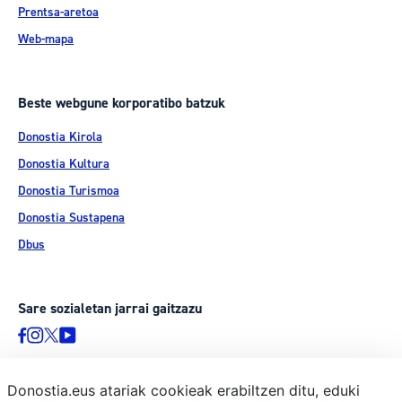
Prentsa-aretoa
Web-mapa
Beste webgune korporatibo batzuk
Donostia Kirola
Donostia Kultura
Donostia Turismoa
Donostia Sustapena
Dbus
Sare sozialetan jarrai gaitzazu
Donostia.eus atariak cookieak erabiltzen ditu, eduki