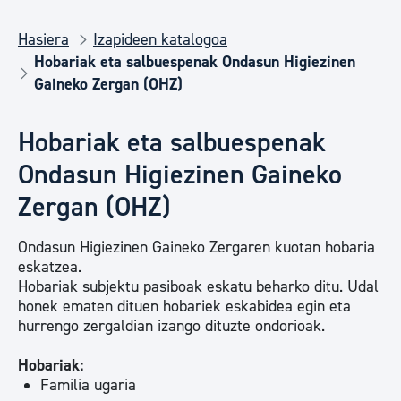
Hasiera
Izapideen katalogoa
Hobariak eta salbuespenak Ondasun Higiezinen
Gaineko Zergan (OHZ)
Hobariak eta salbuespenak
Ondasun Higiezinen Gaineko
Zergan (OHZ)
Ondasun Higiezinen Gaineko Zergaren kuotan hobaria
eskatzea.
Hobariak subjektu pasiboak eskatu beharko ditu. Udal
honek ematen dituen hobariek eskabidea egin eta
hurrengo zergaldian izango dituzte ondorioak.
Hobariak:
Familia ugaria