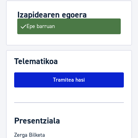
Izapidearen egoera
Epe barruan
Telematikoa
Tramitea hasi
Presentziala
Zerga Bilketa