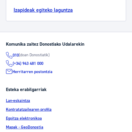
Izapideak egiteko laguntza
Komunika zaitez Donostiako Udalarekin
(doan Donostiatik)
010
(+34) 943 481 000
Herritarren postontzia
Esteka erabilgarriak
Lan-eskaintza
Kontratatzailearen profila
Egoitza elektronikoa
Mapak - GeoDonostia