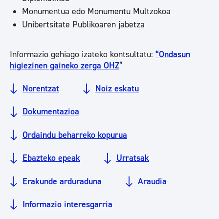
Monumentua edo Monumentu Multzokoa
Unibertsitate Publikoaren jabetza
Informazio gehiago izateko kontsultatu:
“Ondasun
higiezinen gaineko zerga OHZ
”
Norentzat
Noiz eskatu
Dokumentazioa
Ordaindu beharreko kopurua
Ebazteko epeak
Urratsak
Erakunde arduraduna
Araudia
Informazio interesgarria