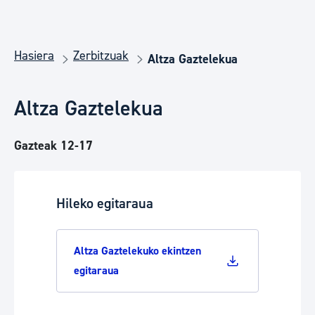
Hasiera
Zerbitzuak
Altza Gaztelekua
Altza Gaztelekua
Gazteak 12-17
Hileko egitaraua
Altza Gaztelekuko ekintzen
egitaraua