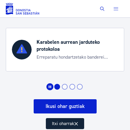
Eduki nagusira joan
Buscar
Karabelen aurrean jarduteko
protokoloa
Erreparatu hondartzetako banderei
egoeraren berri izateko
Ikusi ohar guztiak
Itxi oharrak