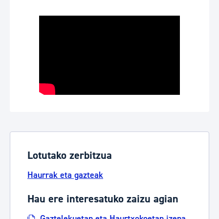
Lotutako zerbitzua
Haurrak eta gazteak
Hau ere interesatuko zaizu agian
Gaztelekuetan eta Haurtxokoetan izena