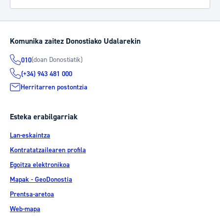
Komunika zaitez Donostiako Udalarekin
(doan Donostiatik)
010
(+34) 943 481 000
Herritarren postontzia
Esteka erabilgarriak
Lan-eskaintza
Kontratatzailearen profila
Egoitza elektronikoa
Mapak - GeoDonostia
Prentsa-aretoa
Web-mapa