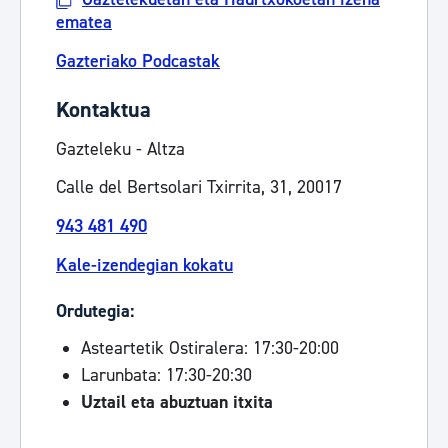
ematea
Gazteriako Podcastak
Kontaktua
Gazteleku - Altza
Calle del Bertsolari Txirrita, 31, 20017
943 481 490
Kale-izendegian kokatu
Ordutegia:
Asteartetik Ostiralera: 17:30-20:00
Larunbata: 17:30-20:30
Uztail eta abuztuan itxita