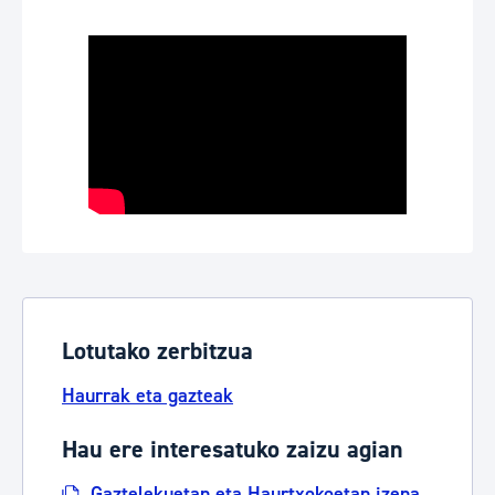
Lotutako zerbitzua
Haurrak eta gazteak
Hau ere interesatuko zaizu agian
Gaztelekuetan eta Haurtxokoetan izena