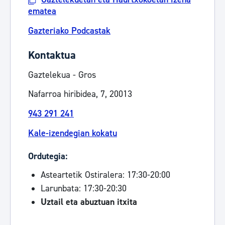
ematea
Gazteriako Podcastak
Kontaktua
Gaztelekua - Gros
Nafarroa hiribidea, 7, 20013
943 291 241
Kale-izendegian kokatu
Ordutegia:
Asteartetik Ostiralera: 17:30-20:00
Larunbata: 17:30-20:30
Uztail eta abuztuan itxita