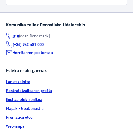
Komunika zaitez Donostiako Udalarekin
(doan Donostiatik)
010
(+34) 943 481 000
Herritarren postontzia
Esteka erabilgarriak
Lan-eskaintza
Kontratatzailearen profila
Egoitza elektronikoa
Mapak - GeoDonostia
Prentsa-aretoa
Web-mapa