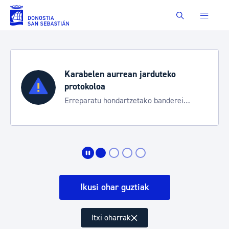
Eduki nagusira joan
Buscar
Karabelen aurrean jarduteko
protokoloa
Erreparatu hondartzetako banderei
egoeraren berri izateko
Ikusi ohar guztiak
Itxi oharrak