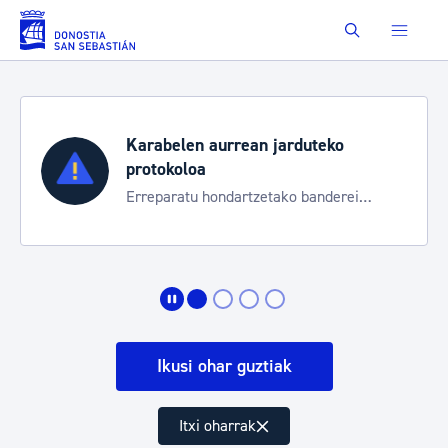
Eduki nagusira joan
Buscar
Karabelen aurrean jarduteko
protokoloa
Erreparatu hondartzetako banderei
egoeraren berri izateko
Ikusi ohar guztiak
Itxi oharrak