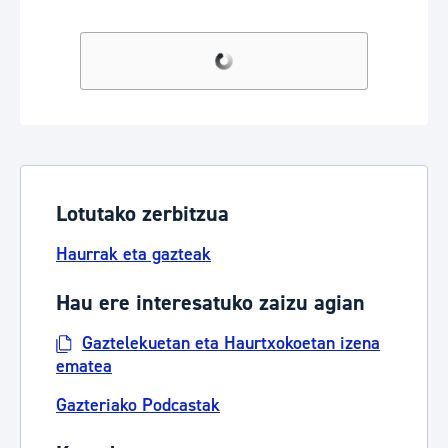
Lotutako zerbitzua
Haurrak eta gazteak
Hau ere interesatuko zaizu agian
Gaztelekuetan eta Haurtxokoetan izena
ematea
Gazteriako Podcastak