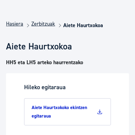
Hasiera
Zerbitzuak
Aiete Haurtxokoa
Aiete Haurtxokoa
HH5 eta LH5 arteko haurrentzako
Hileko egitaraua
Aiete Haurtxokoko ekintzen
egitaraua