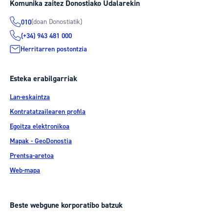
Komunika zaitez Donostiako Udalarekin
(doan Donostiatik)
010
(+34) 943 481 000
Herritarren postontzia
Esteka erabilgarriak
Lan-eskaintza
Kontratatzailearen profila
Egoitza elektronikoa
Mapak - GeoDonostia
Prentsa-aretoa
Web-mapa
Beste webgune korporatibo batzuk