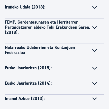
Iruñeko Udala (2018):
FEMP, Gardentasunaren eta Herritarren
Partaidetzaren aldeko Toki Erakundeen Sarea.
(2018):
Nafarroako Udalerrien eta Kontzejuen
Federazioa
Eusko Jaurlaritza (2015):
Eusko Jaurlaritza (2014):
Imanol Azkue (2013):