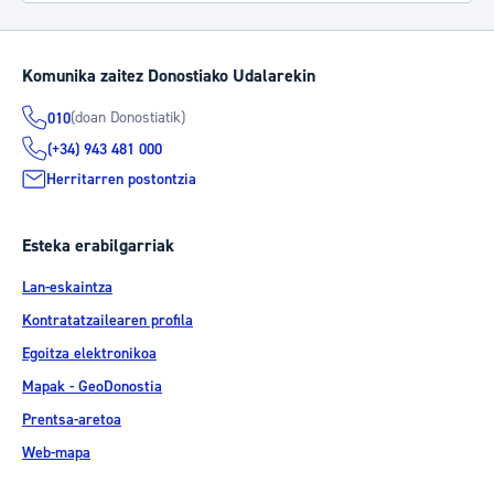
Komunika zaitez Donostiako Udalarekin
(doan Donostiatik)
010
(+34) 943 481 000
Herritarren postontzia
Esteka erabilgarriak
Lan-eskaintza
Kontratatzailearen profila
Egoitza elektronikoa
Mapak - GeoDonostia
Prentsa-aretoa
Web-mapa