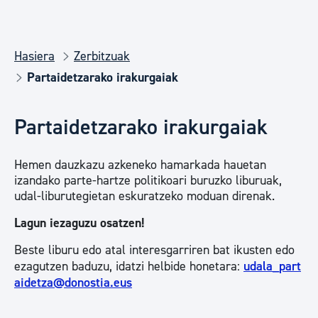
Hasiera
Zerbitzuak
Partaidetzarako irakurgaiak
Partaidetzarako irakurgaiak
Hemen dauzkazu azkeneko hamarkada hauetan
izandako parte-hartze politikoari buruzko liburuak,
udal-liburutegietan eskuratzeko moduan direnak.
Lagun iezaguzu osatzen!
Beste liburu edo atal interesgarriren bat ikusten edo
ezagutzen baduzu, idatzi helbide honetara:
udala_part
aidetza@donostia.eus