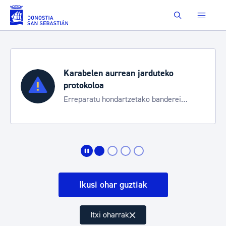
Eduki nagusira joan
Buscar
Karabelen aurrean jarduteko
protokoloa
Erreparatu hondartzetako banderei
egoeraren berri izateko
Ikusi ohar guztiak
Itxi oharrak