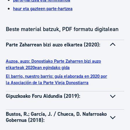
parte-hartzea eta feminismoa
haur eta gazteen parte-hartzea
Beste material batzuk, PDF formatu digitalean
Parte Zaharrean bizi auzo elkartea (2020):
Auzoa, auzo: Donostiako Parte Zaharren bizi auzo
elkarteak 2020ean egindako gida
El barrio, nuestro barrio: guía elaborada en 2020 por
la Asociación de la Parte Vieja Donostiarra
Gipuzkoako Foru Aldundia (2019):
Bustos, R.; García, J. / Chueca, D. Nafarroako
Gobernua (2018):