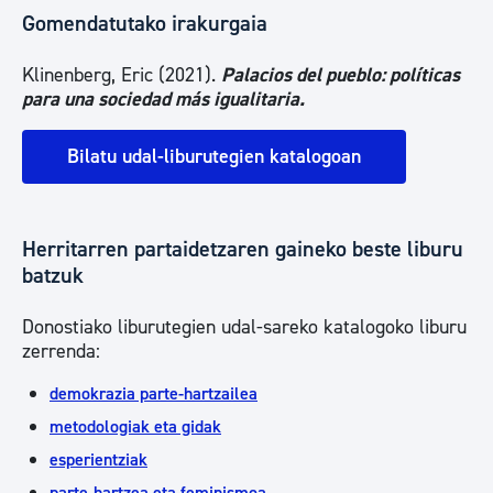
Gomendatutako irakurgaia
Klinenberg, Eric (2021).
Palacios del pueblo: políticas
para una sociedad más igualitaria.
Bilatu udal-liburutegien katalogoan
Herritarren partaidetzaren gaineko beste liburu
batzuk
Donostiako liburutegien udal-sareko katalogoko liburu
zerrenda:
demokrazia parte-hartzailea
metodologiak eta gidak
esperientziak