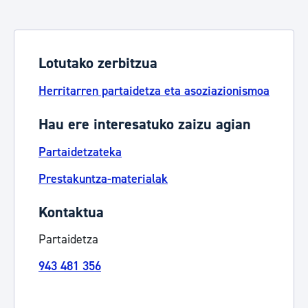
Lotutako zerbitzua
Herritarren partaidetza eta asoziazionismoa
Hau ere interesatuko zaizu agian
Partaidetzateka
Prestakuntza-materialak
Kontaktua
Partaidetza
943 481 356