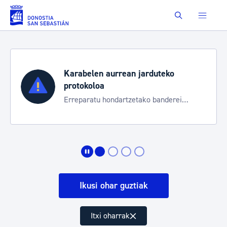
Eduki nagusira joan
Buscar
Karabelen aurrean jarduteko
protokoloa
Erreparatu hondartzetako banderei
egoeraren berri izateko
Ikusi ohar guztiak
Itxi oharrak