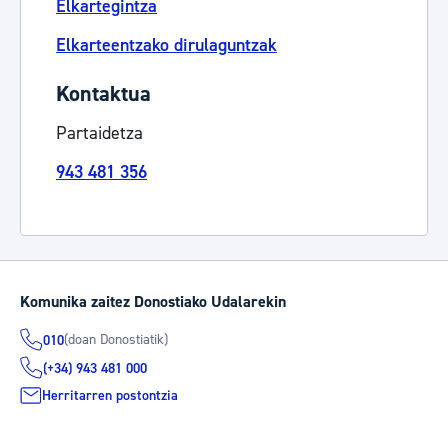
Elkartegintza
Elkarteentzako dirulaguntzak
Kontaktua
Partaidetza
943 481 356
Komunika zaitez Donostiako Udalarekin
(doan Donostiatik)
010
(+34) 943 481 000
Herritarren postontzia