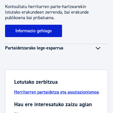
Kontsultatu herritarren parte-hartzearekin
lotutako erakundeen zerrenda, bai erakunde
publikoena bai pribatuena.
Informazio gehiago
Partaidetzarako lege-esparrua
Lotutako zerbitzua
Herritarren partaidetza eta asoziazionismoa
Hau ere interesatuko zaizu agian