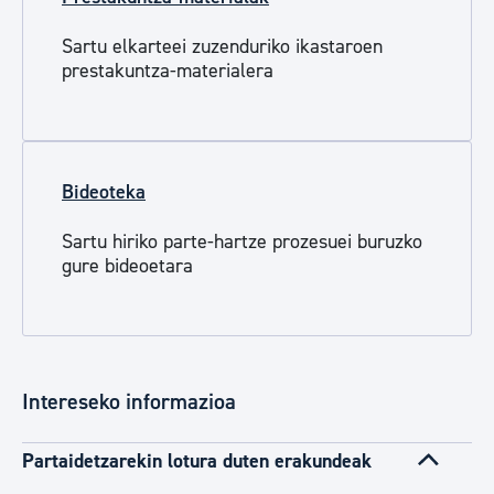
Sartu elkarteei zuzenduriko ikastaroen
prestakuntza-materialera
Bideoteka
Sartu hiriko parte-hartze prozesuei buruzko
gure bideoetara
Intereseko informazioa
Partaidetzarekin lotura duten erakundeak