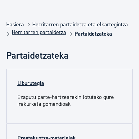
Hasiera
Herritarren partaidetza eta elkartegintza
Herritarren partaidetza
Partaidetzateka
Partaidetzateka
Liburutegia
Ezagutu parte-hartzearekin lotutako gure
irakurketa gomendioak
Prestakuntza-materialak