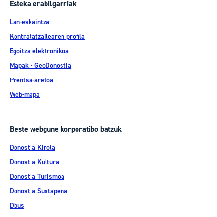
Esteka erabilgarriak
Lan-eskaintza
Kontratatzailearen profila
Egoitza elektronikoa
Mapak - GeoDonostia
Prentsa-aretoa
Web-mapa
Beste webgune korporatibo batzuk
Donostia Kirola
Donostia Kultura
Donostia Turismoa
Donostia Sustapena
Dbus