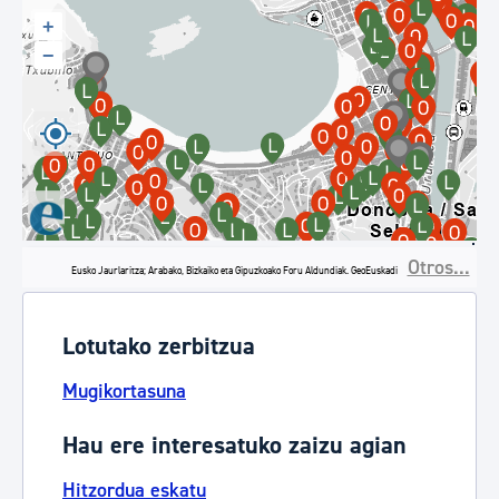
+
−
Otros...
Ver localización en GoogleMaps
Eusko Jaurlaritza; Arabako, Bizkaiko eta Gipuzkoako Foru Aldundiak. GeoEuskadi
Lotutako zerbitzua
Mugikortasuna
Hau ere interesatuko zaizu agian
Hitzordua eskatu