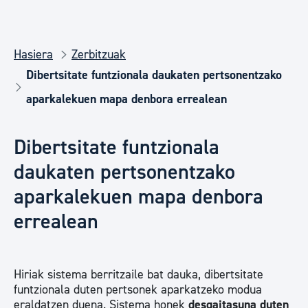
Hasiera
Zerbitzuak
Dibertsitate funtzionala daukaten pertsonentzako
aparkalekuen mapa denbora errealean
Dibertsitate funtzionala
daukaten pertsonentzako
aparkalekuen mapa denbora
errealean
Hiriak sistema berritzaile bat dauka, dibertsitate
funtzionala duten pertsonek aparkatzeko modua
eraldatzen duena. Sistema honek
desgaitasuna duten