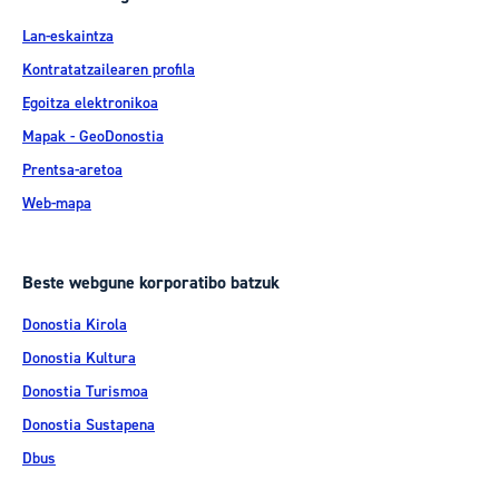
Lan-eskaintza
Kontratatzailearen profila
Egoitza elektronikoa
Mapak - GeoDonostia
Prentsa-aretoa
Web-mapa
Beste webgune korporatibo batzuk
Donostia Kirola
Donostia Kultura
Donostia Turismoa
Donostia Sustapena
Dbus