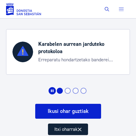
Eduki nagusira joan
Buscar
Karabelen aurrean jarduteko
protokoloa
Erreparatu hondartzetako banderei
egoeraren berri izateko
Ikusi ohar guztiak
Itxi oharrak