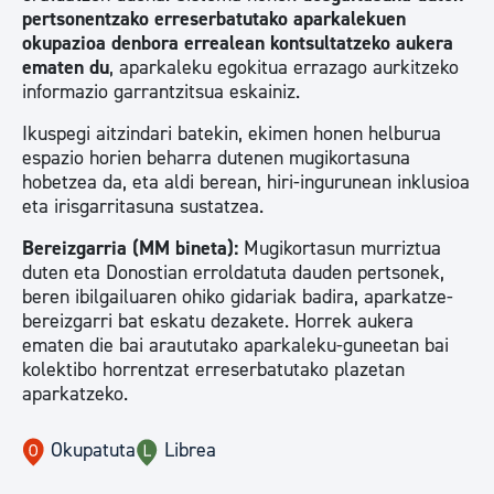
pertsonentzako erreserbatutako aparkalekuen
okupazioa denbora errealean kontsultatzeko aukera
ematen du
, aparkaleku egokitua errazago aurkitzeko
informazio garrantzitsua eskainiz.
Ikuspegi aitzindari batekin, ekimen honen helburua
espazio horien beharra dutenen mugikortasuna
hobetzea da, eta aldi berean, hiri-ingurunean inklusioa
eta irisgarritasuna sustatzea.
Bereizgarria (MM bineta):
Mugikortasun murriztua
duten eta Donostian erroldatuta dauden pertsonek,
beren ibilgailuaren ohiko gidariak badira, aparkatze-
bereizgarri bat eskatu dezakete. Horrek aukera
ematen die bai araututako aparkaleku-guneetan bai
kolektibo horrentzat erreserbatutako plazetan
aparkatzeko.
Okupatuta
Librea