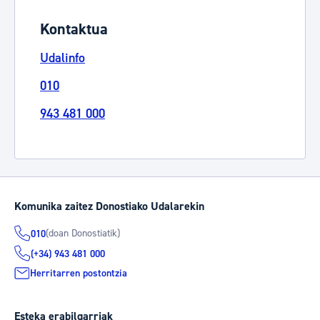
Kontaktua
Udalinfo
010
943 481 000
Komunika zaitez Donostiako Udalarekin
(doan Donostiatik)
010
(+34) 943 481 000
Herritarren postontzia
Esteka erabilgarriak