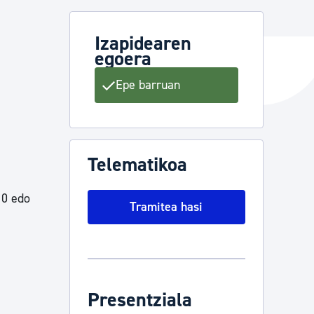
a
Izapidearen
egoera
ta enplegua
Epe barruan
ubideak eta bizikidetza
Telematikoa
10 edo
Tramitea hasi
Presentziala