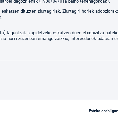
registroei dagozkienak (1986/04/01a baino lehenagokoak).
eskatzen dituzten ziurtagiriak. Ziurtagiri horiek adopziorak
o.
a) laguntzak izapidetzeko eskatzen duen etxebizitza batek
razio horri zuzenean emango zaizkio, interesdunek udalean e
Esteka erabilgar