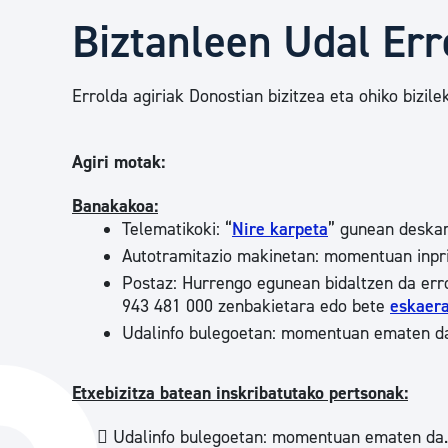
Herritarren segurtasuna eta larrialdiak
Biztanleen Udal Erro
Osasun publikoa, animaliak eta kontsumoa
Errolda agiriak Donostian bizitzea eta ohiko bizile
Haurrak eta gazteak
Agiri motak:
Banakakoa:
Telematikoki: “
Nire karpeta
” gunean deskar
Herritarren partaidetza eta elkartegintza
Autotramitazio makinetan: momentuan inpr
Postaz: Hurrengo egunean bidaltzen da erro
943 481 000 zenbakietara edo bete
eskaer
Kirola
Udalinfo bulegoetan: momentuan ematen d
Etxebizitza batean inskribatutako pertsonak
:
 Udalinfo bulegoetan: momentuan ematen da.