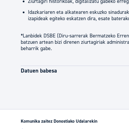
Ziurtagiri historikoak, digitalizatu gabeko er
Idazkariaren eta alkatearen eskuzko sinadurak 
izapideak egiteko eskatzen dira, esate baterak
*Lanbidek DSBE (Diru-sarrerak Bermatzeko Errent
batzuen artean bizi direnen ziurtagiriak administ
beharrik gabe.
Datuen babesa
Komunika zaitez Donostiako Udalarekin