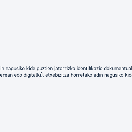
in nagusiko kide guztien jatorrizko identifikazio dokumentua
ean edo digitalki), etxebizitza horretako adin nagusiko kid