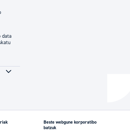
o
o data
skatu
riak
Beste webgune korporatibo
batzuk