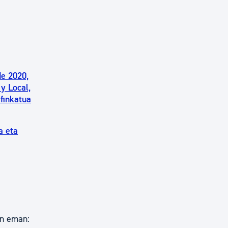
de 2020,
y Local,
 finkatua
a eta
an eman: