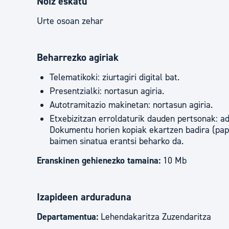
Noiz eskatu
Urte osoan zehar
Beharrezko agiriak
Telematikoki: ziurtagiri digital bat.
Presentzialki: nortasun agiria.
Autotramitazio makinetan: nortasun agiria.
Etxebizitzan erroldaturik dauden pertsonak: ad
Dokumentu horien kopiak ekartzen badira (paper
baimen sinatua erantsi beharko da.
Eranskinen gehienezko tamaina:
10 Mb
Izapideen arduraduna
Departamentua:
Lehendakaritza Zuzendaritza