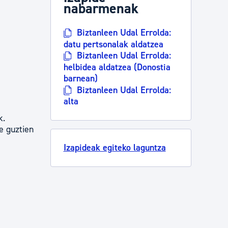
nabarmenak
Biztanleen Udal Errolda:
datu pertsonalak aldatzea
Biztanleen Udal Errolda:
helbidea aldatzea (Donostia
barnean)
Biztanleen Udal Errolda:
alta
k.
e guztien
Izapideak egiteko laguntza