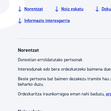
Hiria
Aktualita
Norentzat
Noiz eskatu
Doku
Hiria orain
Albisteak
Informazio interesgarria
Hiria ezagutu
Abisuak
Etorkizuneko hiria
Kultur ag
Norentzat
Donostian erroldatutako pertsonak
Interesdunak edo bera ordezkatzeko baimena due
Beste pertsona bat baimen dezakezu tramite hau 
beharko duzu.
Ordezkaritza iraunkorragoa eman nahi baduzu,
or