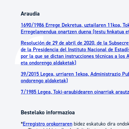
Araudia
1690/1986 Errege Dekretua, uztailaren 11koa, To
Erregelamendua onartzen duena (testu finkatua e
Resolución de 29 de abril de 2020, de la Subsecre
de la Presidencia del Instituto Nacional de Estad
por la que se dictan instrucciones técnicas a los
eta ondorengo aldaketak)
39/2015 Legea, urriaren 1ekoa, Administrazio Pub
ondorengo aldaketak)
7/1985 Legea, Toki-araubidearen oinarriak arautz
Bestelako informazioa
*
Erregistro orokorraren
bidez eskatuko dira ondok