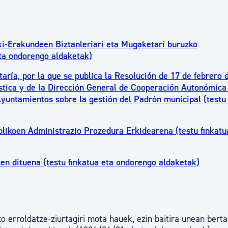
ki-Erakundeen Biztanleriari eta Mugaketari buruzko
ta ondorengo aldaketak)
taría, por la que se publica la Resolución de 17 de febrero 
ística y de la Dirección General de Cooperación Autonómica 
 Ayuntamientos sobre la gestión del Padrón municipal (testu
likoen Administrazio Prozedura Erkidearena (testu finkatu
en dituena (testu finkatua eta ondorengo aldaketak)
o erroldatze-ziurtagiri mota hauek, ezin baitira unean bert