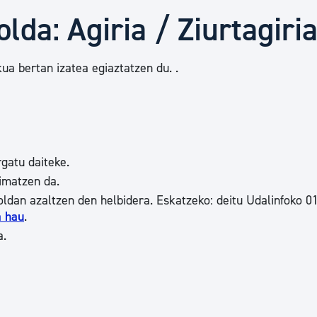
Euskara
lda: Agiria / Ziurtagiri
Garapen ekonomikoa e
kua bertan izatea egiaztatzen du. .
Berdintasuna, Giza Esk
gatu daiteke.
Kultura
imatzen da.
ldan azaltzen den helbidera. Eskatzeko: deitu Udalinfoko 0
a hau
.
Turismoa
a.