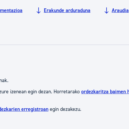
tea
Udal administrazioa
mentazioa
Erakunde arduraduna
Araudia
Iragarki ofizialen taula
Egutegi fiskala
enda
Gardentasun ataria
nak.
zure izenean egin dezan. Horretarako
ordezkaritza baimen 
dezkarien erregistroan
egin dezakezu.