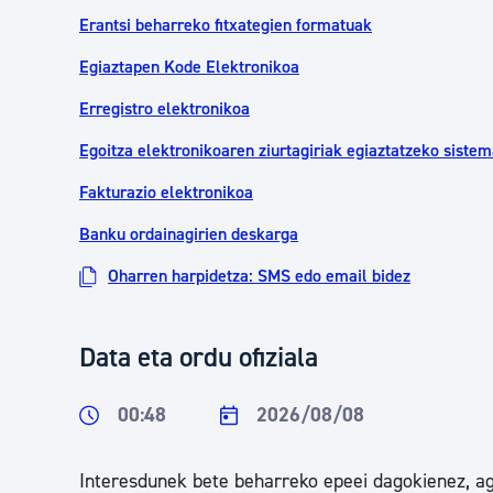
Erantsi beharreko fitxategien formatuak
Egiaztapen Kode Elektronikoa
Erregistro elektronikoa
Egoitza elektronikoaren ziurtagiriak egiaztatzeko siste
Fakturazio elektronikoa
Banku ordainagirien deskarga
Oharren harpidetza: SMS edo email bidez
Data eta ordu ofiziala
00:48
2026/08/08
Interesdunek bete beharreko epeei dagokienez, agi