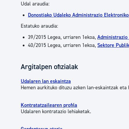
Udal araudia:
Donostiako Udaleko Administrazio Elektronik
Estatuko araudia:
39/2015 Legea, urriaren 1ekoa,
Administrazio
40/2015 Legea, urriaren 1ekoa,
Sektore Publi
Argitalpen ofizialak
Udalaren lan eskaintza
Hemen aurkituko dituzu azken lan-eskaintzak eta 
Kontratatzailearen profila
Udalaren kontratazio lehiaketak.