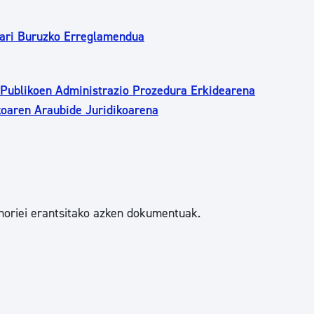
oari Buruzko Erreglamendua
 Publikoen Administrazio Prozedura Erkidearena
koaren Araubide Juridikoarena
horiei erantsitako azken dokumentuak.