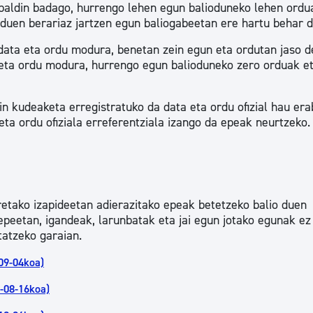
baldin badago, hurrengo lehen egun balioduneko lehen ordu
 duen berariaz jartzen egun baliogabeetan ere hartu behar d
ata eta ordu modura, benetan zein egun eta ordutan jaso de
a eta ordu modura, hurrengo egun balioduneko zero orduak e
n kudeaketa erregistratuko da data eta ordu ofizial hau erab
eta ordu ofiziala erreferentziala izango da epeak neurtzeko.
etako izapideetan adierazitako epeak betetzeko balio duen
peetan, igandeak, larunbatak eta jai egun jotako egunak ez
tatzeko garaian.
09-04koa)
-08-16koa)