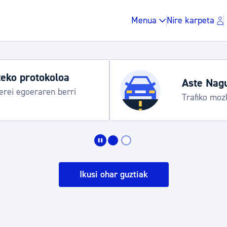
Menua
Nire karpeta
Aste Nagusia 2026: egitar
Abuztuak 8-15
Zergak eta isunak
Etxebizitza eta hirig
Ikusi ohar guztiak
Gune publikoa, ho