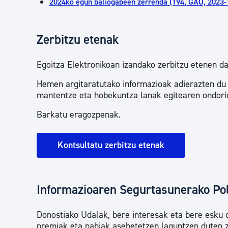
2024ko egun baliogabeen zerrenda (194. GAO, 2023-
Zerbitzu etenak
Egoitza Elektronikoan izandako zerbitzu etenen da
Hemen argitaratutako informazioak adierazten du 
mantentze eta hobekuntza lanak egitearen ondori
Barkatu eragozpenak.
Kontsultatu zerbitzu etenak
Informazioaren Segurtasunerako Pol
Donostiako Udalak, bere interesak eta bere esku
premiak eta nahiak asebetetzen laguntzen duten ze