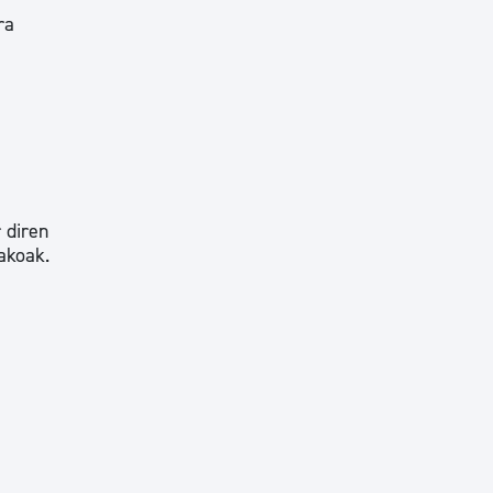
ra
 diren
akoak.