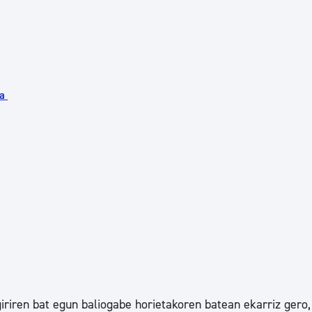
ma
riren bat egun baliogabe horietakoren batean ekarriz gero,