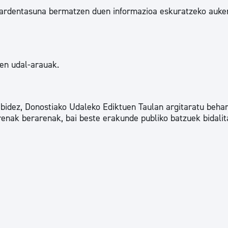
 gardentasuna bermatzen duen informazioa eskuratzeko auke
en udal-arauak.
bidez, Donostiako Udaleko Ediktuen Taulan argitaratu behar
renak berarenak, bai beste erakunde publiko batzuek bidalit