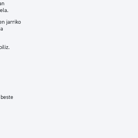
an
ela.
n jarriko
ta
iliz.
 beste