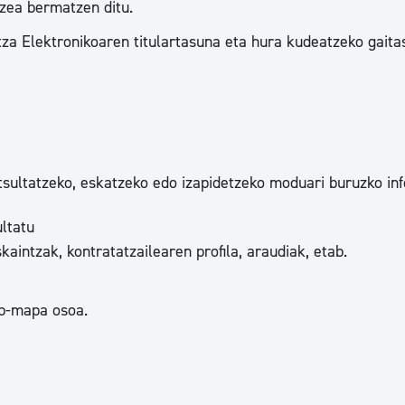
zea bermatzen ditu.
tea
Udal administrazioa
a Elektronikoaren titulartasuna eta hura kudeatzeko gaita
Iragarki ofizialen taula
Egutegi fiskala
enda
Gardentasun ataria
tsultatzeko, eskatzeko edo izapidetzeko moduari buruzko in
ltatu
kaintzak, kontratatzailearen profila, araudiak, etab.
eb-mapa osoa.