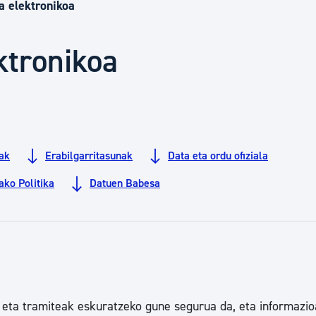
Euskara
a elektronikoa
ktronikoa
Garapen ekonomikoa e
Berdintasuna, Giza Esk
lak
Erabilgarritasunak
Data eta ordu ofiziala
Kultura
ko Politika
Datuen Babesa
Turismoa
a eta tramiteak eskuratzeko gune segurua da, eta informazio