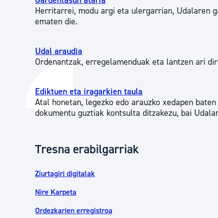
Gardentasun ataria
Herritarrei, modu argi eta ulergarrian, Udalaren
ematen die.
Udal araudia
Ordenantzak, erregelamenduak eta lantzen ari dir
Ediktuen eta iragarkien taula
Atal honetan, legezko edo arauzko xedapen baten 
dokumentu guztiak kontsulta ditzakezu, bai Udala
Tresna erabilgarriak
Ziurtagiri digitalak
Nire Karpeta
Ordezkarien erregistroa