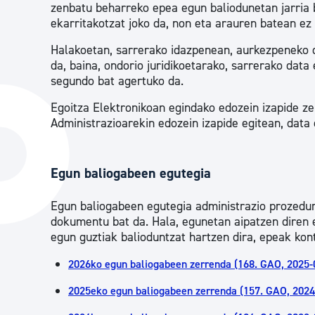
zenbatu beharreko epea egun baliodunetan jarria 
ekarritakotzat joko da, non eta arauren batean ez
Halakoetan, sarrerako idazpenean, aurkezpeneko d
da, baina, ondorio juridikoetarako, sarrerako dat
segundo bat agertuko da.
Egoitza Elektronikoan egindako edozein izapide zei
Administrazioarekin edozein izapide egitean, data 
Egun baliogabeen egutegia
Egun baliogabeen egutegia administrazio prozedur
dokumentu bat da. Hala, egunetan aipatzen diren e
egun guztiak balioduntzat hartzen dira, epeak kon
2026ko egun baliogabeen zerrenda (168. GAO, 2025-
2025eko egun baliogabeen zerrenda (157. GAO, 2024