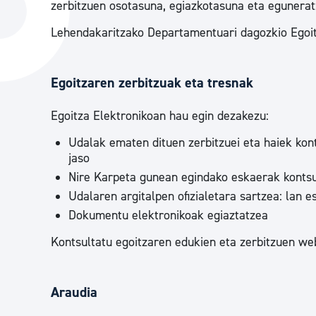
zerbitzuen osotasuna, egiazkotasuna eta egunerat
Hiria
Aktualita
Lehendakaritzako Departamentuari dagozkio Egoitz
Hiria orain
Albisteak
Hiria ezagutu
Abisuak
Egoitzaren zerbitzuak eta tresnak
Etorkizuneko hiria
Kultur ag
Egoitza Elektronikoan hau egin dezakezu:
Udalak ematen dituen zerbitzuei eta haiek kon
jaso
Nire Karpeta gunean egindako eskaerak kontsu
Udalaren argitalpen ofizialetara sartzea: lan es
Dokumentu elektronikoak egiaztatzea
Kontsultatu egoitzaren edukien eta zerbitzuen w
Araudia