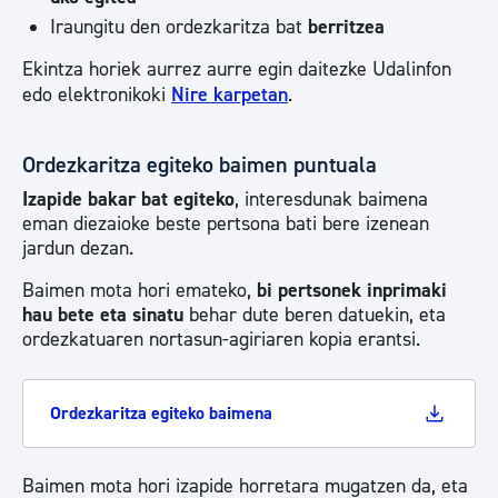
Iraungitu den ordezkaritza bat
berritzea
Ekintza horiek aurrez aurre egin daitezke Udalinfon
edo elektronikoki
Nire karpetan
.
Ordezkaritza egiteko baimen puntuala
Izapide bakar bat egiteko
, interesdunak baimena
eman diezaioke beste pertsona bati bere izenean
jardun dezan.
Baimen mota hori emateko,
bi pertsonek inprimaki
hau bete eta sinatu
behar dute beren datuekin, eta
ordezkatuaren nortasun-agiriaren kopia erantsi.
Ordezkaritza egiteko baimena
Baimen mota hori izapide horretara mugatzen da, eta