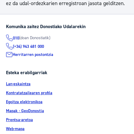
ez da udal-ordezkarien erregistroan jasota gelditzen.
Komunika zaitez Donostiako Udalarekin
(doan Donostiatik)
010
(+34) 943 481 000
Herritarren postontzia
Esteka erabilgarriak
Lan-eskaintza
Kontratatzailearen profila
Egoitza elektronikoa
Mapak - GeoDonostia
Prentsa-aretoa
Web-mapa