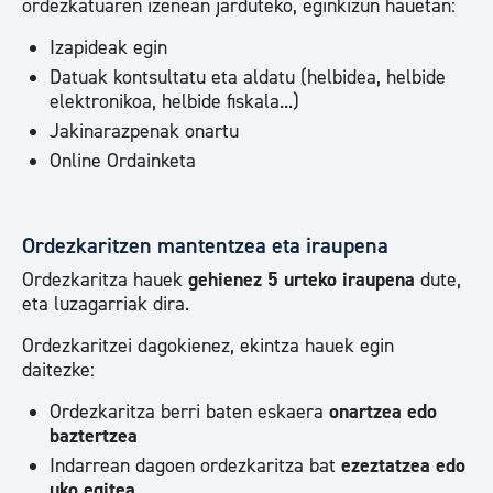
ordezkatuaren izenean jarduteko, eginkizun hauetan:
Izapideak egin
Datuak kontsultatu eta aldatu (helbidea, helbide
elektronikoa, helbide fiskala...)
Jakinarazpenak onartu
Online Ordainketa
Ordezkaritzen mantentzea eta iraupena
Ordezkaritza hauek
gehienez 5 urteko iraupena
dute,
eta luzagarriak dira.
Ordezkaritzei dagokienez, ekintza hauek egin
daitezke:
Ordezkaritza berri baten eskaera
onartzea edo
baztertzea
Indarrean dagoen ordezkaritza bat
ezeztatzea edo
uko egitea