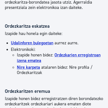
ordezkaritza-borondatea jasota utziz. Agerraldia
presentziala zein elektronikoa izan daiteke.
Ordezkaritza eskatzea
Izapide hau honela egin daiteke:
Udalinforen bulegoetan
aurrez aurre.
Elektronikoki:
Izapide honen bidez:
Ordezkarien erregistroan
izena ematea
Nire karpeta
atalaren bidez: Nire profila /
Ordezkaritzak
Ordezkaritzen eremua
Izapide honen bidez erregistratzen diren borondatezko
ordezkaritzek ordezkariari aukera ematen diote