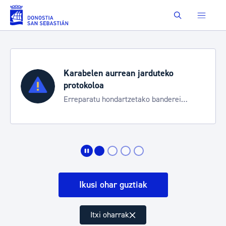
Eduki nagusira joan
Buscar
Karabelen aurrean jarduteko
protokoloa
Erreparatu hondartzetako banderei
egoeraren berri izateko
Ikusi ohar guztiak
Itxi oharrak