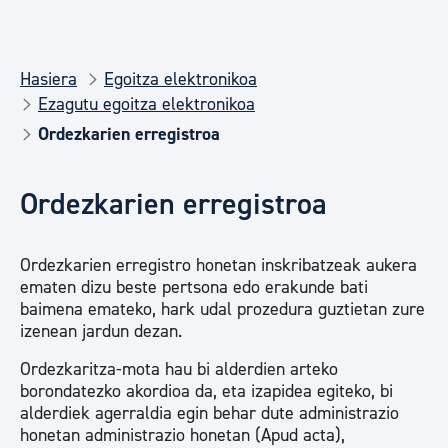
Hasiera
Egoitza elektronikoa
Ezagutu egoitza elektronikoa
Ordezkarien erregistroa
Ordezkarien erregistroa
Ordezkarien erregistro honetan inskribatzeak aukera
ematen dizu beste pertsona edo erakunde bati
baimena emateko, hark udal prozedura guztietan zure
izenean jardun dezan.
Ordezkaritza-mota hau bi alderdien arteko
borondatezko akordioa da, eta izapidea egiteko, bi
alderdiek agerraldia egin behar dute administrazio
honetan administrazio honetan (Apud acta),