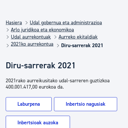
Hasiera
Udal gobernua eta administrazioa
Arlo juridikoa eta ekonomikoa
Udal aurrekontuak
Aurreko ekitaldiak
2021ko aurrekontua
Diru-sarrerak 2021
Diru-sarrerak 2021
2021rako aurreikusitako udal-sarreren guztizkoa
400.001.417,00 eurokoa da.
Laburpena
Inbertsio nagusiak
Inbertsioak auzoka