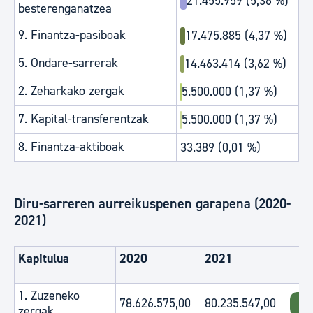
21.455.959 (5,36 %)
besterenganatzea
9. Finantza-pasiboak
17.475.885 (4,37 %)
5. Ondare-sarrerak
14.463.414 (3,62 %)
2. Zeharkako zergak
5.500.000 (1,37 %)
7. Kapital-transferentzak
5.500.000 (1,37 %)
8. Finantza-aktiboak
33.389 (0,01 %)
Diru-sarreren aurreikuspenen garapena (2020-
2021)
Kapitulua
2020
2021
1. Zuzeneko
78.626.575,00
80.235.547,00
zergak