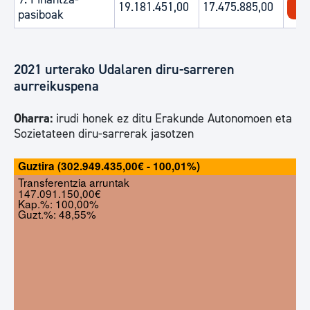
19.181.451,00
17.475.885,00
pasiboak
2021 urterako Udalaren diru-sarreren
aurreikuspena
Oharra:
irudi honek ez ditu Erakunde Autonomoen eta
Sozietateen diru-sarrerak jasotzen
Guztira (302.949.435,00€ - 100,01%)
Transferentzia arruntak
147.091.150,00€
Kap.%: 100,00%
Guzt.%: 48,55%