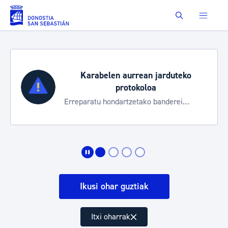
Eduki nagusira joan
Buscar
Karabelen aurrean jarduteko
protokoloa
Erreparatu hondartzetako banderei
egoeraren berri izateko
Ikusi ohar guztiak
Itxi oharrak