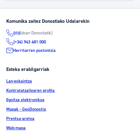
Komunika zaitez Donostiako Udalarekin
(doan Donostiatik)
010
(+34) 943 481 000
Herritarren postontzia
Esteka erabilgarriak
Lan-eskaintza
Kontratatzailearen profila
Egoitza elektronikoa
Mapak - GeoDonostia
Prentsa-aretoa
Web-mapa