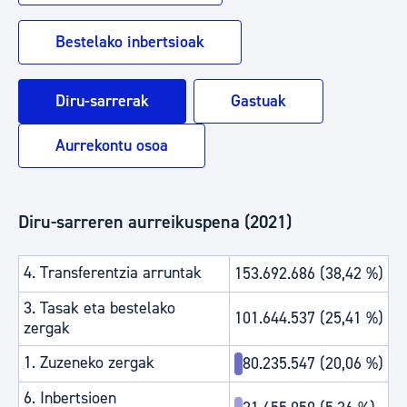
Bestelako inbertsioak
Diru-sarrerak
Gastuak
Aurrekontu osoa
Diru-sarreren aurreikuspena (2021)
4. Transferentzia arruntak
153.692.686 (38,42 %)
3. Tasak eta bestelako
101.644.537 (25,41 %)
zergak
1. Zuzeneko zergak
80.235.547 (20,06 %)
6. Inbertsioen