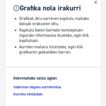
Grafika nola irakurri
Grafikak diru-sarreren kapitulu mailako
datuak erakusten ditu.
Kapitulu baten barneko kontzeptuen
inguruko informazioa ikusteko, egin klik
kapituluan.
Aurreko mailara itzultzeko, egin klik
grafikaren goikaldeko barran.
Interesatuko zaizu agian
Indarrean dagoen aurrekontua
Aurreko ekitaldiak