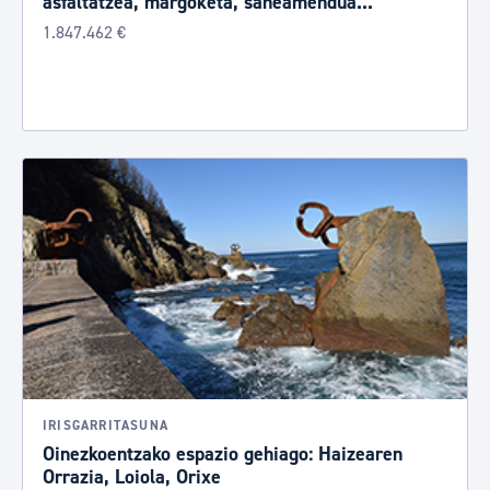
asfaltatzea, margoketa, saneamendua...
1.847.462 €
IRISGARRITASUNA
Oinezkoentzako espazio gehiago: Haizearen
Orrazia, Loiola, Orixe