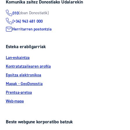
Komunika zaitez Donostiako Udalarekin
(doan Donostiatik)
010
(+34) 943 481 000
Herritarren postontzia
Esteka erabilgarriak
Lan-eskaintza
Kontratatzailearen profila
Egoitza elektronikoa
Mapak - GeoDonostia
Prentsa-aretoa
Web-mapa
Beste webgune korporatibo batzuk