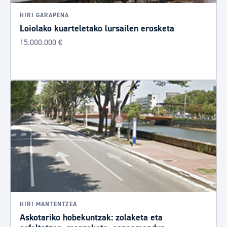
HIRI GARAPENA
Loiolako kuarteletako lursailen erosketa
15.000.000 €
HIRI MANTENTZEA
Askotariko hobekuntzak: zolaketa eta