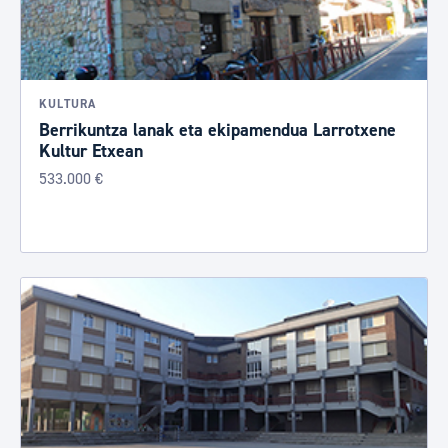
KULTURA
Berrikuntza lanak eta ekipamendua Larrotxene
Kultur Etxean
533.000 €