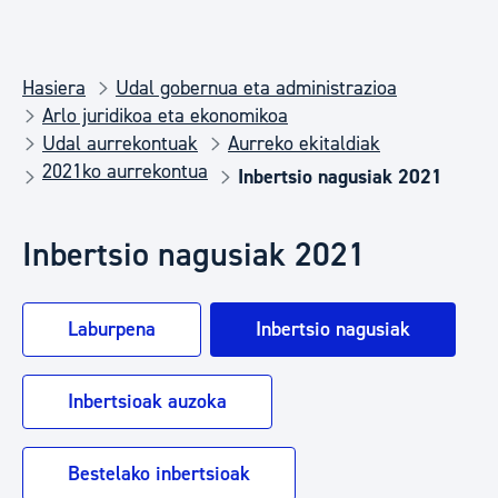
Hasiera
Udal gobernua eta administrazioa
Arlo juridikoa eta ekonomikoa
Udal aurrekontuak
Aurreko ekitaldiak
2021ko aurrekontua
Inbertsio nagusiak 2021
Inbertsio nagusiak 2021
Laburpena
Inbertsio nagusiak
Inbertsioak auzoka
Bestelako inbertsioak