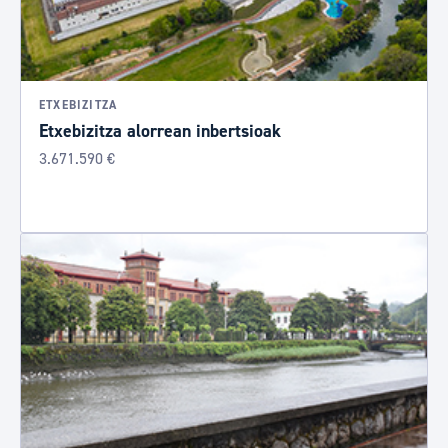
ETXEBIZITZA
Etxebizitza alorrean inbertsioak
3.671.590 €