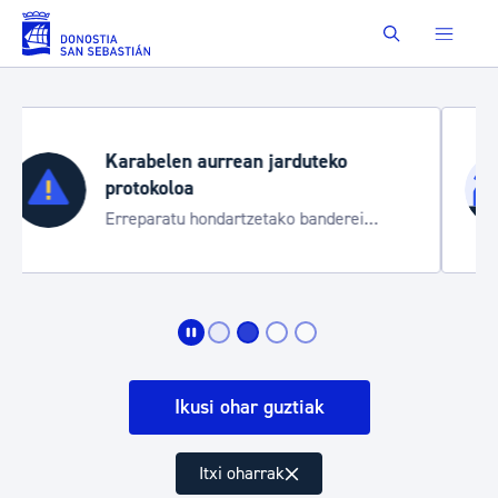
Eduki nagusira joan
Buscar
Aste Nagusia 2026
Trafiko mozketak eta garraio zerbitzu
bereziak
Ikusi ohar guztiak
Itxi oharrak