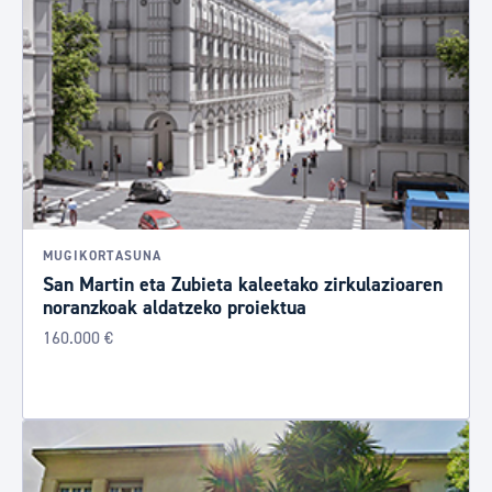
MUGIKORTASUNA
San Martin eta Zubieta kaleetako zirkulazioaren
noranzkoak aldatzeko proiektua
160.000 €