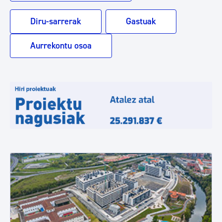
Diru-sarrerak
Gastuak
Aurrekontu osoa