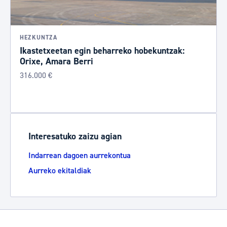
HEZKUNTZA
Ikastetxeetan egin beharreko hobekuntzak:
Orixe, Amara Berri
316.000 €
Interesatuko zaizu agian
Indarrean dagoen aurrekontua
Aurreko ekitaldiak