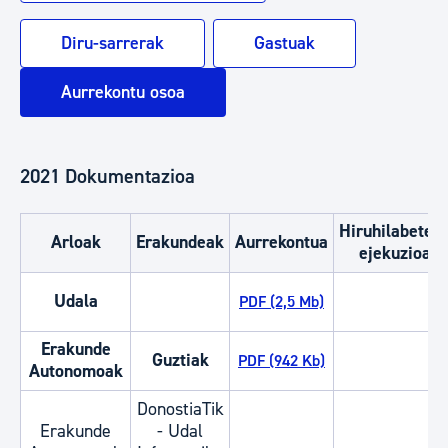
Diru-sarrerak
Gastuak
Aurrekontu osoa
2021 Dokumentazioa
Hiruhilabetek
Arloak
Erakundeak
Aurrekontua
ejekuzioa
Udala
PDF (2,5 Mb)
Erakunde
Guztiak
PDF (942 Kb)
Autonomoak
DonostiaTik
Erakunde
- Udal