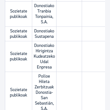
Donostiako
Sozietate
Tranbia
publikoak
Tonpainia,
S.A.
Sozietate
Donostiako
publikoak
Sustapena
Donostiako
Hirigintza
Sozietate
Kudeatzeko
publikoak
Udal
Enpresa
Polloe
Hileta
Zerbitzuak
Sozietate
Donostia-
publikoak
San
Sebastián,
S.A.