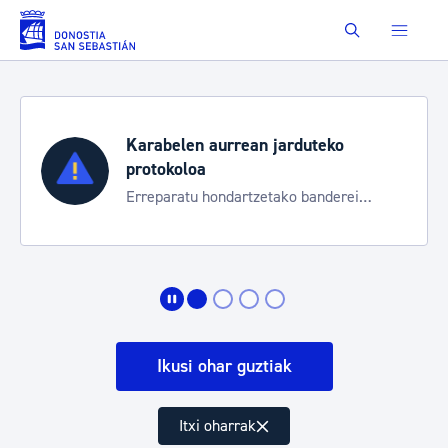
Eduki nagusira joan
Buscar
Karabelen aurrean jarduteko
protokoloa
Erreparatu hondartzetako banderei
egoeraren berri izateko
Ikusi ohar guztiak
Itxi oharrak