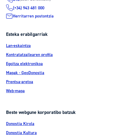
(+34) 943 481 000
Herritarren postontzia
Esteka erabilgarriak
Lan-eskaintza
Kontratatzailearen profila
Egoitza elektronikoa
Mapak - GeoDonostia
Prentsa-aretoa
Web-mapa
Beste webgune korporatibo batzuk
Donostia Kirola
Donostia Kultura