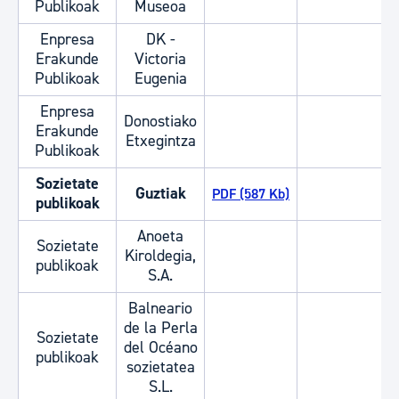
Publikoak
Museoa
Enpresa
DK -
Erakunde
Victoria
Publikoak
Eugenia
Enpresa
Donostiako
Erakunde
Etxegintza
Publikoak
Sozietate
Guztiak
PDF (587 Kb)
publikoak
Anoeta
Sozietate
Kiroldegia,
publikoak
S.A.
Balneario
de la Perla
Sozietate
del Océano
publikoak
sozietatea
S.L.