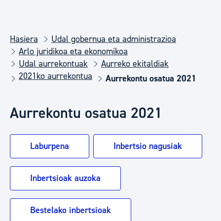
Hasiera
Udal gobernua eta administrazioa
Arlo juridikoa eta ekonomikoa
Udal aurrekontuak
Aurreko ekitaldiak
2021ko aurrekontua
Aurrekontu osatua 2021
Aurrekontu osatua 2021
Laburpena
Inbertsio nagusiak
Inbertsioak auzoka
Bestelako inbertsioak