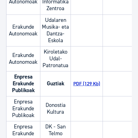
Autonomoak
Informatika
Zentroa
Udalaren
Erakunde
Musika- eta
Autonomoak
Dantza-
Eskola
Kiroletako
Erakunde
Udal-
Autonomoak
Patronatua
Enpresa
Erakunde
Guztiak
PDF (129 Kb)
Publikoak
Enpresa
Donostia
Erakunde
Kultura
Publikoak
Enpresa
DK - San
Erakunde
Telmo