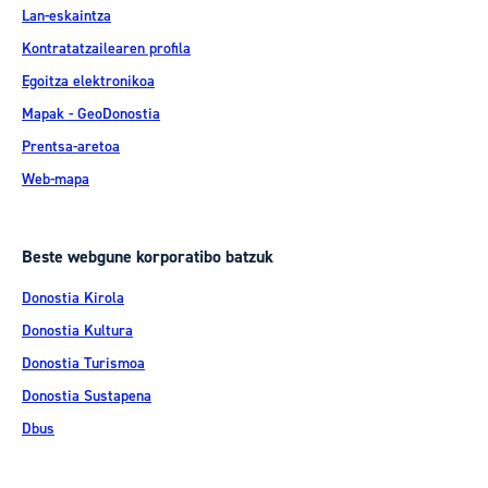
Lan-eskaintza
Kontratatzailearen profila
Egoitza elektronikoa
Mapak - GeoDonostia
Prentsa-aretoa
Web-mapa
Beste webgune korporatibo batzuk
Donostia Kirola
Donostia Kultura
Donostia Turismoa
Donostia Sustapena
Dbus