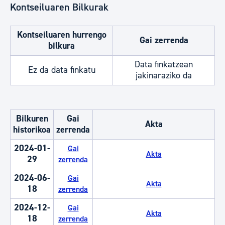
Kontseiluaren Bilkurak
Kontseiluaren hurrengo
Gai zerrenda
bilkura
Data finkatzean
Ez da data finkatu
jakinaraziko da
Bilkuren
Gai
Akta
historikoa
zerrenda
2024-01-
Gai
Akta
29
zerrenda
2024-06-
Gai
Akta
18
zerrenda
2024-12-
Gai
Akta
18
zerrenda