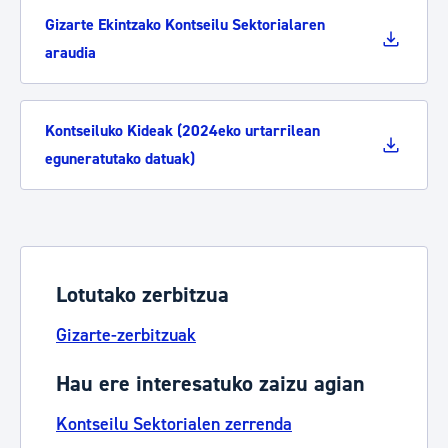
Gizarte Ekintzako Kontseilu Sektorialaren
araudia
Kontseiluko Kideak (2024eko urtarrilean
eguneratutako datuak)
Lotutako zerbitzua
Gizarte-zerbitzuak
Hau ere interesatuko zaizu agian
Kontseilu Sektorialen zerrenda