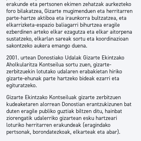
erakunde eta pertsonen ekimen zehatzak aurkezteko
foro bilakatzea, Gizarte mugimenduen eta herritarren
parte-hartze aktiboa eta iraunkorra bultzatzea, eta
elkarrizketa-espazio baliagarri bihurtzea eragile
ezberdinen arteko elkar ezagutza eta elkar aitorpena
sustatzeko, elkarlan sareak sortu eta koordinazioan
sakontzeko aukera emango duena.
2001. urtean Donostiako Udalak Gizarte Ekintzako
Aholkularitza Kontseilua sortu zuen, gizarte-
zerbitzuekin lotutako udalaren erabakietan hiriko
gizarte-ehunak parte hartzeko bideak ezarri eta
egituratzeko.
Gizarte Ekintzako Kontseiluak gizarte zerbitzuen
kudeaketaren alorrean Donostian erantzukizunen bat
duten eragile publiko guztiak biltzen ditu, hainbat
ziorengatik udalerriko gizartean esku hartzeari
loturiko herritarren erakundeak (eragindako
pertsonak, borondatezkoak, elkarteak eta abar).