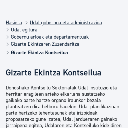
Hasiera
Udal gobernua eta administrazioa
Udal egitura
Gobernu arloak eta departamentuak
Gizarte Ekintzaren Zuzendaritza
Gizarte Ekintza Kontseilua
Gizarte Ekintza Kontseilua
Donostiako Kontseilu Sektorialak Udal instituzio eta
herritar eragileen arteko elkarlana sustatzeko
gaikako parte hartze organo iraunkor bezala
planteatzen dira helburu hauekin: Udal planifikazioan
parte hartzeko lehentasunak eta irizpideak
proposatzeko gune izatea, Udal jardueraren gaineko
jarraipena egitea, Udalaren eta Kontseiluko kide diren