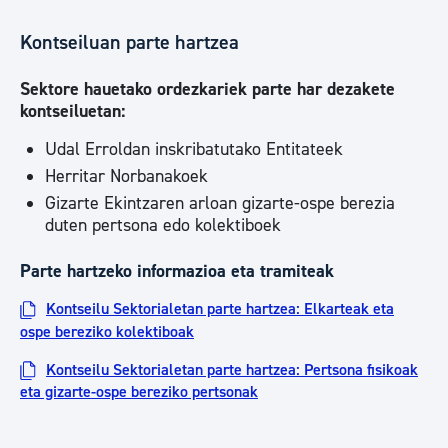
Kontseiluan parte hartzea
Sektore hauetako ordezkariek parte har dezakete
kontseiluetan:
Udal Erroldan inskribatutako Entitateek
Herritar Norbanakoek
Gizarte Ekintzaren arloan gizarte-ospe berezia
duten pertsona edo kolektiboek
Parte hartzeko informazioa eta tramiteak
Kontseilu Sektorialetan parte hartzea: Elkarteak eta
ospe bereziko kolektiboak
Kontseilu Sektorialetan parte hartzea: Pertsona fisikoak
eta gizarte-ospe bereziko pertsonak