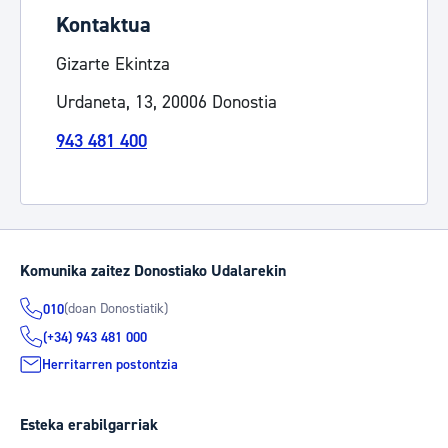
Kontaktua
Gizarte Ekintza
Urdaneta, 13, 20006 Donostia
943 481 400
Komunika zaitez Donostiako Udalarekin
(doan Donostiatik)
010
(+34) 943 481 000
Herritarren postontzia
Esteka erabilgarriak