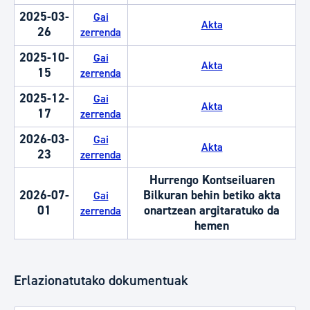
2025-03-
Gai
Akta
26
zerrenda
2025-10-
Gai
Akta
15
zerrenda
2025-12-
Gai
Akta
17
zerrenda
2026-03-
Gai
Akta
23
zerrenda
Hurrengo Kontseiluaren
2026-07-
Bilkuran behin betiko akta
Gai
01
onartzean argitaratuko da
zerrenda
hemen
Erlazionatutako dokumentuak