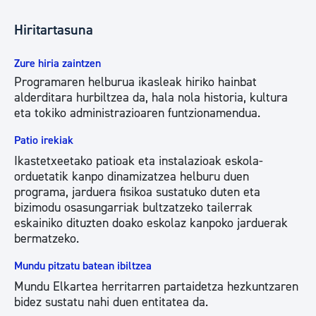
Hiritartasuna
Zure hiria zaintzen
Programaren helburua ikasleak hiriko hainbat
alderditara hurbiltzea da, hala nola historia, kultura
eta tokiko administrazioaren funtzionamendua.
Patio irekiak
Ikastetxeetako patioak eta instalazioak eskola-
orduetatik kanpo dinamizatzea helburu duen
programa, jarduera fisikoa sustatuko duten eta
bizimodu osasungarriak bultzatzeko tailerrak
eskainiko dituzten doako eskolaz kanpoko jarduerak
bermatzeko.
Mundu pitzatu batean ibiltzea
Mundu Elkartea herritarren partaidetza hezkuntzaren
bidez sustatu nahi duen entitatea da.