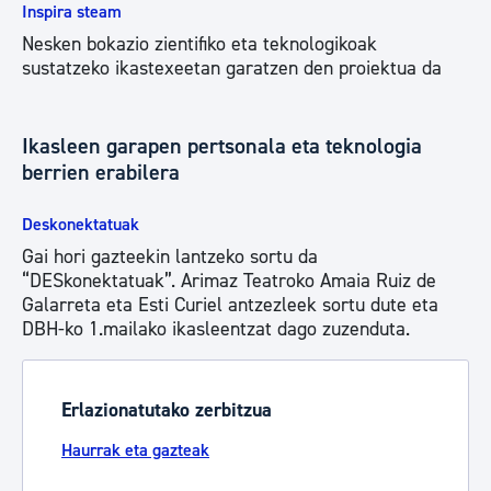
Inspira steam
Nesken bokazio zientifiko eta teknologikoak
sustatzeko ikastexeetan garatzen den proiektua da
Ikasleen garapen pertsonala eta teknologia
berrien erabilera
Deskonektatuak
Gai hori gazteekin lantzeko sortu da
“DESkonektatuak”. Arimaz Teatroko Amaia Ruiz de
Galarreta eta Esti Curiel antzezleek sortu dute eta
DBH-ko 1.mailako ikasleentzat dago zuzenduta.
Erlazionatutako zerbitzua
Haurrak eta gazteak