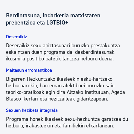
Berdintasuna, indarkeria matxistaren
prebentzioa eta LGTBIQ+
Deseraikiz
Deseraikiz sexu aniztasunari buruzko prestakuntza
eskaintzen duen programa da, desberdintasunak
ikusmira positibo batetik lantzea helburu duena.
Maitasun erromantikoa
Bigarren Hezkuntzako ikasleekin esku-hartzeko
helburuarekin, harreman afektiboei buruzko saio
teoriko-pratikoak egin dira Altzako Institutuan, Ageda
Blasco ikerlari eta hezitzaileak gidaritzapean.
Sexuen heziketa integrala
Programa honek ikasleek sexu-hezkuntza garatzea du
helburu, irakasleekin eta familiekin elkarlanean.