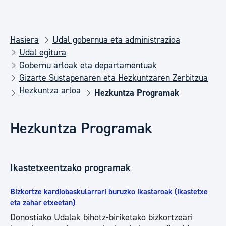
Hasiera
Udal gobernua eta administrazioa
Udal egitura
Gobernu arloak eta departamentuak
Gizarte Sustapenaren eta Hezkuntzaren Zerbitzua
Hezkuntza arloa
Hezkuntza Programak
Hezkuntza Programak
Ikastetxeentzako programak
Bizkortze kardiobaskularrari buruzko ikastaroak (ikastetxe
eta zahar etxeetan)
Donostiako Udalak bihotz-biriketako bizkortzeari