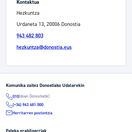
Kontaktua
Hezkuntza
Urdaneta 13, 20006 Donostia
943 482 803
hezkuntza@donostia.eus
Komunika zaitez Donostiako Udalarekin
(doan Donostiatik)
010
(+34) 943 481 000
Herritarren postontzia
Esteka erabilgarriak