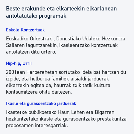
Beste erakunde eta elkarteekin elkarlanean
antolatutako programak
Eskola Kontzertuak
Euskadiko Orkestrak , Donostiako Udaleko Hezkuntza
Sailaren laguntzarekin, ikasleentzako kontzertuak
antolatzen ditu urtero.
Hip-hip, Urri!
2001ean Herberehetan sortutako ideia bat hartzen du
izpide, eta helburua familiek aisialdi jarduerak
elkarrekin egitea da, haurrak txikitatik kultura
kontsumitzera ohitu daitezen.
Ikasle eta gurasoentzako jarduerak
Ikastetxe publikoetako Haur, Lehen eta Bigarren
hezkuntzetako ikasle eta gurasoentzako prestakuntza
proposamen interesgarriak.