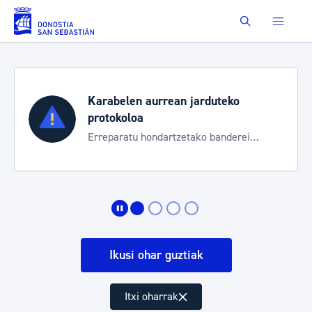
Eduki nagusira joan
Buscar
Karabelen aurrean jarduteko
protokoloa
Erreparatu hondartzetako banderei
egoeraren berri izateko
Ikusi ohar guztiak
Itxi oharrak