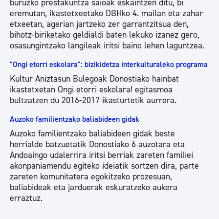
buruzko prestakuntza saioak eskaintzen ditu, bi
eremutan, ikastetxeetako DBHko 4. mailan eta zahar
etxeetan, agerian jartzeko zer garrantzitsua den,
bihotz-biriketako geldialdi baten lekuko izanez gero,
osasungintzako langileak iritsi baino lehen laguntzea.
"Ongi etorri eskolara": bizikidetza interkulturaleko programa
Kultur Aniztasun Bulegoak Donostiako hainbat
ikastetxetan Ongi etorri eskolara! egitasmoa
bultzatzen du 2016-2017 ikasturtetik aurrera.
Auzoko familientzako baliabideen gidak
Auzoko familientzako baliabideen gidak beste
herrialde batzuetatik Donostiako 6 auzotara eta
Andoaingo udalerrira iritsi berriak zareten familiei
akonpaniamendu egiteko ideiatik sortzen dira, parte
zareten komunitatera egokitzeko prozesuan,
baliabideak eta jarduerak eskuratzeko aukera
erraztuz.