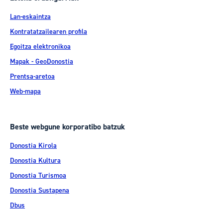
Lan-eskaintza
Kontratatzailearen profila
Egoitza elektronikoa
Mapak - GeoDonostia
Prentsa-aretoa
Web-mapa
Beste webgune korporatibo batzuk
Donostia Kirola
Donostia Kultura
Donostia Turismoa
Donostia Sustapena
Dbus