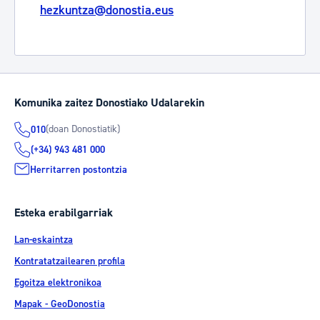
hezkuntza@donostia.eus
Komunika zaitez Donostiako Udalarekin
(doan Donostiatik)
010
(+34) 943 481 000
Herritarren postontzia
Esteka erabilgarriak
Lan-eskaintza
Kontratatzailearen profila
Egoitza elektronikoa
Mapak - GeoDonostia