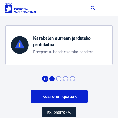
Eduki nagusira joan
Buscar
Karabelen aurrean jarduteko
protokoloa
Erreparatu hondartzetako banderei
egoeraren berri izateko
Ikusi ohar guztiak
Itxi oharrak