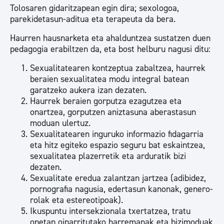
Tolosaren gidaritzapean egin dira; sexologoa,
parekidetasun-aditua eta terapeuta da bera.
Haurren hausnarketa eta ahalduntzea sustatzen duen
pedagogia erabiltzen da, eta bost helburu nagusi ditu:
Sexualitatearen kontzeptua zabaltzea, haurrek
beraien sexualitatea modu integral batean
garatzeko aukera izan dezaten.
Haurrek beraien gorputza ezagutzea eta
onartzea, gorputzen aniztasuna aberastasun
moduan ulertuz.
Sexualitatearen inguruko informazio fidagarria
eta hitz egiteko espazio seguru bat eskaintzea,
sexualitatea plazerretik eta arduratik bizi
dezaten.
Sexualitate eredua zalantzan jartzea (adibidez,
pornografia nagusia, edertasun kanonak, genero-
rolak eta estereotipoak).
Ikuspuntu intersekzionala txertatzea, tratu
onetan oinarritutako harremanak eta bizimoduak