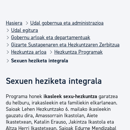
Hasiera
Udal gobernua eta administrazioa
Udal egitura
Gobernu arloak eta departamentuak
Gizarte Sustapenaren eta Hezkuntzaren Zerbitzua
Hezkuntza arloa
Hezkuntza Programak
Sexuen heziketa integrala
Sexuen heziketa integrala
Programa honek
ikasleek sexu-hezkuntza
garatzea
du helburu, irakasleekin eta familiekin elkarlanean.
Saioak Lehen Hezkuntzako 6. mailako ikasleekin
gauzatu dira, Amassorrain Ikastolan, Aiete
Ikastetxean, Katalin Erauso, Jakintza Ikastola eta
Altza Herri Ikastetxean. Saioak Edurne Mendizabal