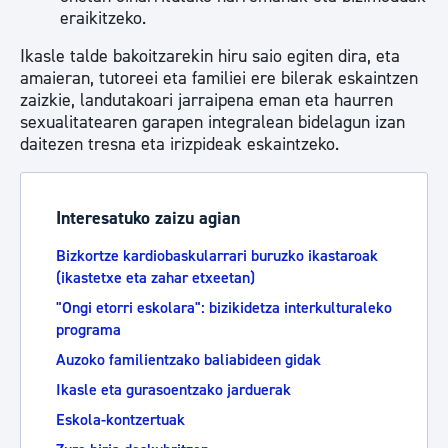
eraikitzeko.
Ikasle talde bakoitzarekin hiru saio egiten dira, eta
amaieran, tutoreei eta familiei ere bilerak eskaintzen
zaizkie, landutakoari jarraipena eman eta haurren
sexualitatearen garapen integralean bidelagun izan
daitezen tresna eta irizpideak eskaintzeko.
Interesatuko zaizu agian
Bizkortze kardiobaskularrari buruzko ikastaroak
(ikastetxe eta zahar etxeetan)
"Ongi etorri eskolara": bizikidetza interkulturaleko
programa
Auzoko familientzako baliabideen gidak
Ikasle eta gurasoentzako jarduerak
Eskola-kontzertuak