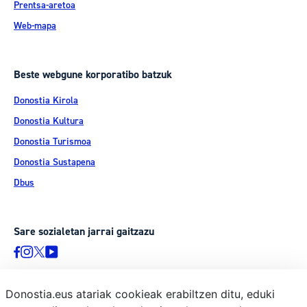
Prentsa-aretoa
Web-mapa
Beste webgune korporatibo batzuk
Donostia Kirola
Donostia Kultura
Donostia Turismoa
Donostia Sustapena
Dbus
Sare sozialetan jarrai gaitzazu
Donostia.eus atariak cookieak erabiltzen ditu, eduki