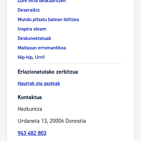
Zure hiria deskubritzen
Deseraikiz
Mundu pitzatu batean ibiltzea
Inspira steam
Deskonektatuak
Maitasun erromantikoa
Hip-hip, Urri!
Erlazionatutako zerbitzua
Haurrak eta gazteak
Kontaktua
Hezkuntza
Urdaneta 13, 20006 Donostia
943 482 803