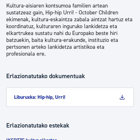
Kultura-aisiaren kontsumoa familien artean
sustatzeaz gain, Hip-hip Urri! - October Children
ekimenak, kultura-eskaintza zabala aintzat hartuz eta
koordinatuz, kulturaren inguruko lankidetza eta
elkartrukea sustatu nahi du Europako beste hiri
batzuekin, baita kultura-erakunde, instituzio eta
pertsonen arteko lankidetza artistikoa eta
profesionala ere.
Erlazionatutako dokumentuak
Liburuxka: Hip-hip, Urri!
Erlazionatutako estekak