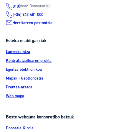
(doan Donostiatik)
010
(+34) 943 481 000
Herritarren postontzia
Esteka erabilgarriak
Lan-eskaintza
Kontratatzailearen profila
Egoitza elektronikoa
Mapak - GeoDonostia
Prentsa-aretoa
Web-mapa
Beste webgune korporatibo batzuk
Donostia Kirola