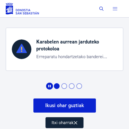
Eduki nagusira joan
Buscar
Karabelen aurrean jarduteko
protokoloa
Erreparatu hondartzetako banderei
egoeraren berri izateko
Ikusi ohar guztiak
Itxi oharrak