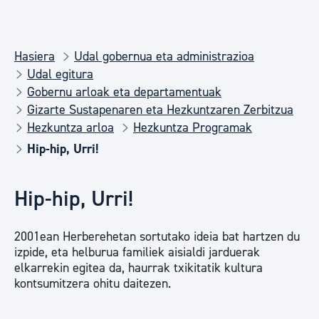
Hasiera
Udal gobernua eta administrazioa
Udal egitura
Gobernu arloak eta departamentuak
Gizarte Sustapenaren eta Hezkuntzaren Zerbitzua
Hezkuntza arloa
Hezkuntza Programak
Hip-hip, Urri!
Hip-hip, Urri!
2001ean Herberehetan sortutako ideia bat hartzen du
izpide, eta helburua familiek aisialdi jarduerak
elkarrekin egitea da, haurrak txikitatik kultura
kontsumitzera ohitu daitezen.