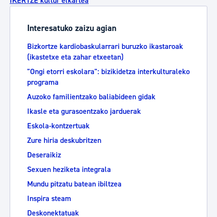
IKERTZE kultur elkartea
Interesatuko zaizu agian
Bizkortze kardiobaskularrari buruzko ikastaroak
(ikastetxe eta zahar etxeetan)
"Ongi etorri eskolara": bizikidetza interkulturaleko
programa
Auzoko familientzako baliabideen gidak
Ikasle eta gurasoentzako jarduerak
Eskola-kontzertuak
Zure hiria deskubritzen
Deseraikiz
Sexuen heziketa integrala
Mundu pitzatu batean ibiltzea
Inspira steam
Deskonektatuak