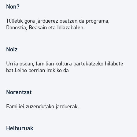
Non?
100etik gora jarduerez osatzen da programa,
Donostia, Beasain eta Idiazabalen.
Noiz
Urria osoan, familian kultura partekatzeko hilabete
bat.Leiho berrian irekiko da
Norentzat
Familiei zuzendutako jarduerak.
Helburuak