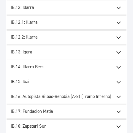
IB.12: Illarra
IB.12.1: Illarra
IB.12.2: Illarra
IB.13: Igara
IB.14: Illarra Berri
IB.15: Ibai
IB.16: Autopista Bilbao-Behobia (A-8) (Tramo Infierno)
IB.17: Fundacion Matía
IB.18: Zapatari Sur