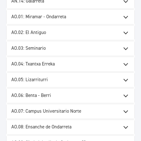
AÑ.14: Galarreta
AO.01: Miramar - Ondarreta
AO.02: El Antiguo
AO.03: Seminario
AO.04: Txantxa Erreka
AO.05: Lizarriturri
AO.06: Benta - Berri
AO.07: Campus Universitario Norte
AO.08: Ensanche de Ondarreta