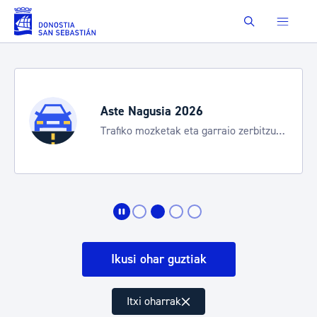
Eduki nagusira joan
Buscar
Aste Nagusia 2026
Trafiko mozketak eta garraio zerbitzu
bereziak
Ikusi ohar guztiak
Itxi oharrak