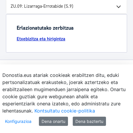
ZU.09: Lizarraga-Errotabide (S.9)
Erlazionatutako zerbitzua
Etxebizitza eta hirigintza
Komunika zaitez Donostiako Udalarekin
Donostia.eus atariak cookieak erabiltzen ditu, eduki
pertsonalizatuak erakusteko, joerak aztertzeko eta
(doan Donostiatik)
010
erabiltzaileen mugimenduen jarraipena egiteko. Onartu
(+34) 943 481 000
cookie guztiak gure webgunean ahalik eta
Herritarren postontzia
esperientziarik onena izateko, edo administratu zure
lehentasunak.
Kontsultatu cookie-politika
Esteka erabilgarriak
Konfigurazioa
Dena onartu
Dena baztertu
Lan-eskaintza