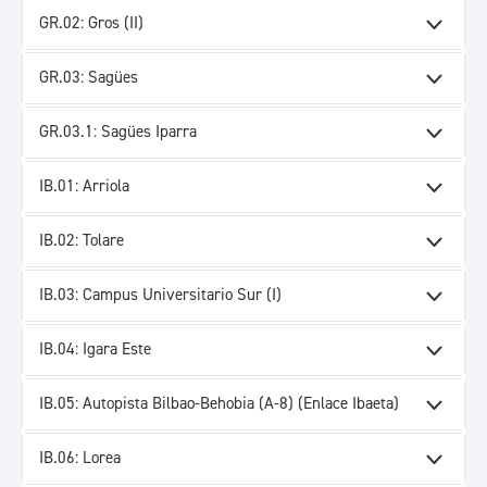
GR.02: Gros (II)
GR.03: Sagües
GR.03.1: Sagües Iparra
IB.01: Arriola
IB.02: Tolare
IB.03: Campus Universitario Sur (I)
IB.04: Igara Este
IB.05: Autopista Bilbao-Behobia (A-8) (Enlace Ibaeta)
IB.06: Lorea