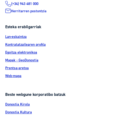
(+34) 943 481 000
Herritarren postontzia
Esteka erabilgarriak
Lan-eskaintza
Kontratatzailearen profila
Egoitza elektronikoa
Mapak - GeoDonostia
Prentsa-aretoa
Web-mapa
Beste webgune korporatibo batzuk
Donostia Kirola
Donostia Kultura