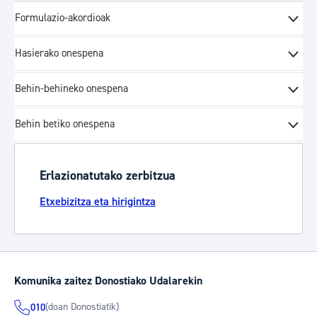
Formulazio-akordioak
Hasierako onespena
Behin-behineko onespena
Behin betiko onespena
Erlazionatutako zerbitzua
Etxebizitza eta hirigintza
Komunika zaitez Donostiako Udalarekin
(doan Donostiatik)
010