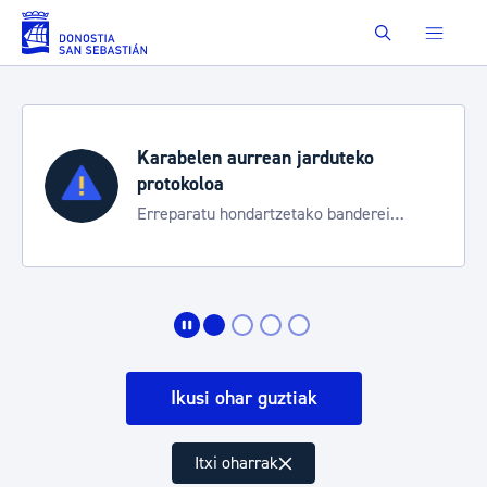
Eduki nagusira joan
Buscar
Karabelen aurrean jarduteko
protokoloa
Erreparatu hondartzetako banderei
egoeraren berri izateko
Ikusi ohar guztiak
Itxi oharrak