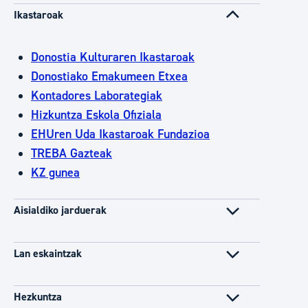
Ikastaroak
Donostia Kulturaren Ikastaroak
Donostiako Emakumeen Etxea
Kontadores Laborategiak
Hizkuntza Eskola Ofiziala
EHUren Uda Ikastaroak Fundazioa
TREBA Gazteak
KZ gunea
Aisialdiko jarduerak
Lan eskaintzak
Hezkuntza