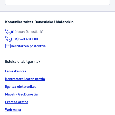
Komunika zaitez Donostiako Udalarekin
(doan Donostiatik)
010
(+34) 943 481 000
Herritarren postontzia
Esteka erabilgarriak
Lan-eskaintza
Kontratatzailearen profila
Egoitza elektronikoa
Mapak - GeoDonostia
Prentsa-aretoa
Web-mapa