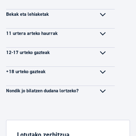
Bekak eta lehiaketak
11 urtera arteko haurrak
12-17 urteko gazteak
+18 urteko gazteak
Nondik jo bilatzen dudana lortzeko?
Lotutako zerbitzua