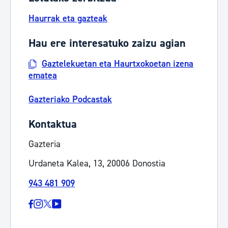
Haurrak eta gazteak
Hau ere interesatuko zaizu agian
Gaztelekuetan eta Haurtxokoetan izena
ematea
Gazteriako Podcastak
Kontaktua
Gazteria
Urdaneta Kalea, 13, 20006 Donostia
943 481 909