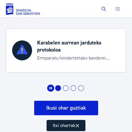
Eduki nagusira joan
Buscar
Karabelen aurrean jarduteko
protokoloa
Erreparatu hondartzetako banderei
egoeraren berri izateko
Ikusi ohar guztiak
Itxi oharrak