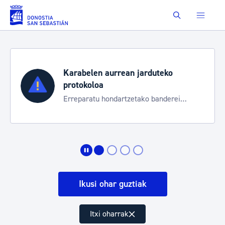
Eduki nagusira joan
Buscar
Karabelen aurrean jarduteko
protokoloa
Erreparatu hondartzetako banderei
egoeraren berri izateko
Ikusi ohar guztiak
Itxi oharrak