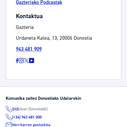
Gazteriako Podcastak
Kontaktua
Gazteria
Urdaneta Kalea, 13, 20006 Donostia
943 481 909
Komunika zaitez Donostiako Udalarekin
(doan Donostiatik)
010
(+34) 943 481 000
Herritarren postontzia