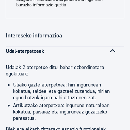
buruzko informazio guztia
Intereseko informazioa
Udal-aterpetxeak
Udalak 2 aterpetxe ditu, behar ezberdinetara
egokituak:
Uliako gazte-aterpetxea: hiri-ingurunean
kokatua, taldeei eta gazteei zuzendua, hirian
egun batzuk igaro nahi dituztenentzat.
Artikutzako aterpetxea: ingurune naturalean
kokatua, paisaiaz eta inguruneaz gozatzeko
pentsatua.
Biek ere elkarbizitzarako espazio funtzionalak