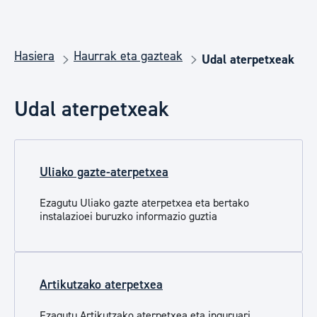
Hasiera
Haurrak eta gazteak
Udal aterpetxeak
Udal aterpetxeak
Uliako gazte-aterpetxea
Ezagutu Uliako gazte aterpetxea eta bertako
instalazioei buruzko informazio guztia
Artikutzako aterpetxea
Ezagutu Artikutzako aterpetxea eta inguruari