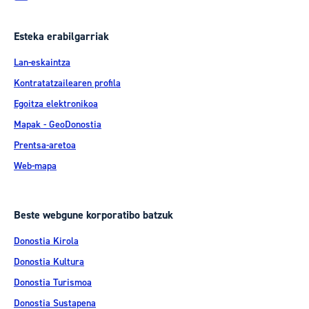
Esteka erabilgarriak
Lan-eskaintza
Kontratatzailearen profila
Egoitza elektronikoa
Mapak - GeoDonostia
Prentsa-aretoa
Web-mapa
Beste webgune korporatibo batzuk
Donostia Kirola
Donostia Kultura
Donostia Turismoa
Donostia Sustapena