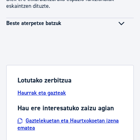
eskaintzen dituzte.
Beste aterpetxe batzuk
Lotutako zerbitzua
Haurrak eta gazteak
Hau ere interesatuko zaizu agian
Gaztelekuetan eta Haurtxokoetan izena
ematea