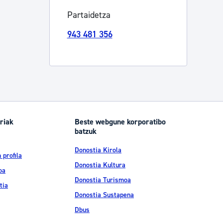
Partaidetza
Izapideen katalogoa
943 481 356
Tramitaziorako laguntza
riak
Beste webgune korporatibo
batzuk
Donostia Kirola
 profila
Donostia Kultura
oa
Donostia Turismoa
tia
Donostia Sustapena
Dbus