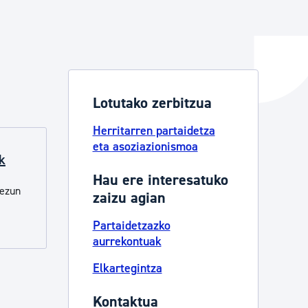
ta enplegua
Lotutako zerbitzua
ubideak eta bizikidetza
Herritarren partaidetza
eta asoziazionismoa
k
Hau ere interesatuko
kezun
zaizu agian
Partaidetzazko
aurrekontuak
Elkartegintza
Kontaktua