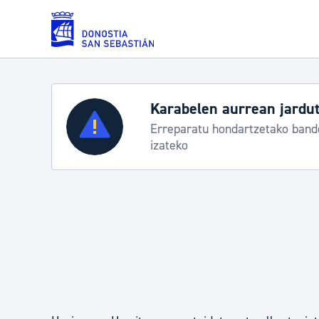
Eduki nagusira joan
Karabelen aurrean jardut
Zerbitzuak
Erreparatu hondartzetako bande
izateko
Errolda eta gai pertsonalak
Gizarte-zerbitzuak
Mugikortasuna