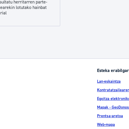
sultatu herritarren parte-
tea
Udal administrazioa
zearekin lotutako hainbat
rial
Iragarki ofizialen taula
Egutegi fiskala
enda
Gardentasun ataria
Esteka erabilgar
Lan-eskaintza
Kontratatzailearen
Egoitza elektronik
Mapak - GeoDonos
Prentsa-aretoa
Web-mapa