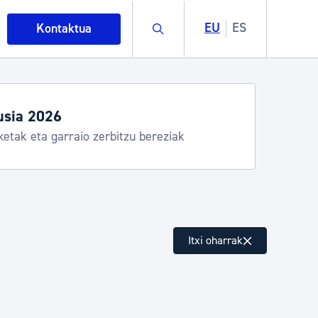
Buscar
EU
ES
Kontaktua
usia 2026
ketak eta garraio zerbitzu bereziak
intza
Itxi oharrak
ndakinak eta ingurumena