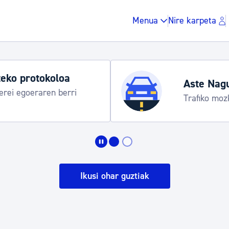
Menua
Nire karpeta
eko protokoloa
Aste Nag
rei egoeraren berri
Trafiko moz
Zergak eta isunak
Etxebizitza eta hirig
Ikusi ohar guztiak
Gune publikoa, ho