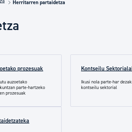
tza
Euskara
Herritarren partaidetza
etza
Garapen ekonomikoa e
Berdintasuna, Giza Esk
oetako prozesuak
Kontseilu Sektoriala
Kultura
utu auzoetako
Ikusi nola parte-har deza
kuntzan parte-hartzeko
kontseilu sektorial
Turismoa
en prozesuak
taidetzateka