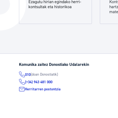
Ezagutu hirian egindako herri-
Kont
Hiria
Aktualita
kontsultak eta historikoa
hart
mate
Hiria orain
Albisteak
Hiria ezagutu
Abisuak
Etorkizuneko hiria
Kultur ag
Komunika zaitez Donostiako Udalarekin
(doan Donostiatik)
010
(+34) 943 481 000
Herritarren postontzia