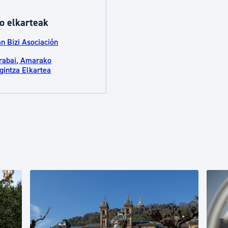
o elkarteak
an Bizi Asociación
abai, Amarako
gintza Elkartea