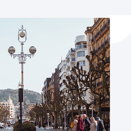
ta enplegua
ubideak eta bizikidetza