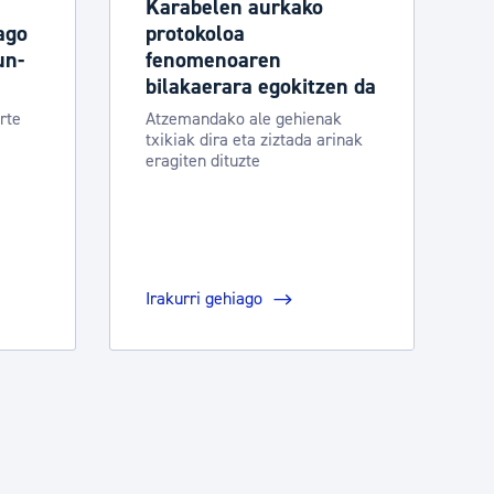
Karabelen aurkako
ago
protokoloa
un-
fenomenoaren
bilakaerara egokitzen da
rte
Atzemandako ale gehienak
txikiak dira eta ziztada arinak
eragiten dituzte
Irakurri gehiago