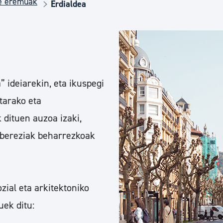
de eremuak
Euskara
Erdialdea
Garapen ekonomikoa e
Berdintasuna, Giza Esk
 ideiarekin, eta ikuspegi
tarako eta
Kultura
 dituen auzoa izaki,
 bereziak beharrezkoak
Turismoa
ozial eta arkitektoniko
ek ditu: