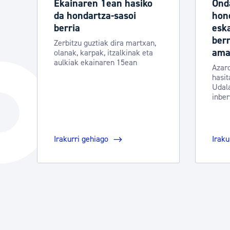
Ekainaren 1ean hasiko
Ond
da hondartza-sasoi
hon
berria
eska
berr
Zerbitzu guztiak dira martxan,
amai
olanak, karpak, itzalkinak eta
aulkiak ekainaren 15ean
Azar
hasit
Udala
inber
Irakurri gehiago
Iraku