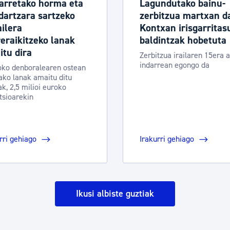
arretako horma eta
Lagundutako bainu-
dartzara sartzeko
zerbitzua martxan d
ilera
Kontxan irisgarritas
eraikitzeko lanak
baldintzak hobetuta
tu dira
Zerbitzua irailaren 15era a
indarrean egongo da
oko denboralearen ostean
ako lanak amaitu ditu
k, 2,5 milioi euroko
tsioarekin
rri gehiago
Irakurri gehiago
Ikusi albiste guztiak