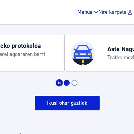
Menua
Nire karpeta
Udako ordut
araua
Udalinfo, Dono
Urgull, Honda
Zergak eta isunak
Etxebizitza eta hirig
Ikusi ohar guztiak
Gune publikoa, ho