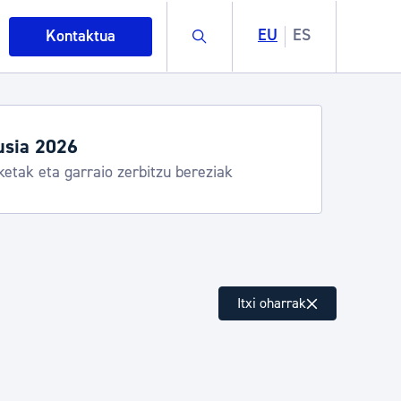
Buscar
EU
ES
Kontaktua
egiak eta zerbitzuak
stia Kirola, Donostia Kultura, San Telmo,
lea, Turismoa
intza
Itxi oharrak
ndakinak eta ingurumena