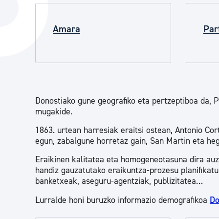
Hiria
Aktualita
Hiria orain
Amara
Albisteak
Par
Hiria ezagutu
Abisuak
Etorkizuneko hiria
Kultur ag
Donostiako gune geografiko eta pertzeptiboa da, 
mugakide.
1863. urtean harresiak eraitsi ostean, Antonio Co
egun, zabalgune horretaz gain, San Martin eta heg
Eraikinen kalitatea eta homogeneotasuna dira auz
handiz gauzatutako eraikuntza-prozesu planifikatu
banketxeak, aseguru-agentziak, publizitatea…
Lurralde honi buruzko informazio demografikoa
Do