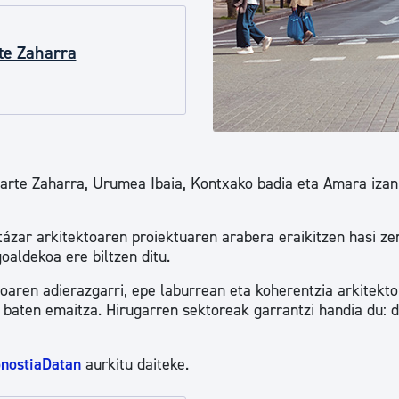
tea
Udal administrazioa
te Zaharra
Iragarki ofizialen taula
Egutegi fiskala
enda
Gardentasun ataria
Parte Zaharra, Urumea Ibaia, Kontxako badia eta Amara izan
rtázar arkitektoaren proiektuaren arabera eraikitzen hasi ze
oaldekoa ere biltzen ditu.
oaren adierazgarri, epe laburrean eta koherentzia arkitekto
 baten emaitza. Hirugarren sektoreak garrantzi handia du: 
nostiaDatan
aurkitu daiteke.