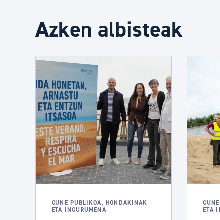
Azken albisteak
GUNE PUBLIKOA, HONDAKINAK
GUNE
ETA INGURUMENA
ETA 