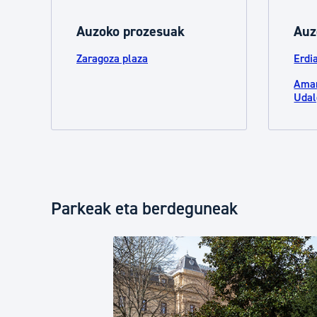
Auzoko prozesuak
Auz
Zaragoza plaza
Erdi
Amar
Udal
Parkeak eta berdeguneak