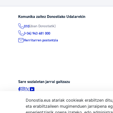
Komunika zaitez Donostiako Udalarekin
(doan Donostiatik)
010
(+34) 943 481 000
Herritarren postontzia
Sare sozialetan jarrai gaitzazu
Donostia.eus atariak cookieak erabiltzen ditu
eta erabiltzaileen mugimenduen jarraipena eg
© Donostiako Udala, Ijentea 1, 20003 Donostia
esperientziarik onena izateko, edo administr