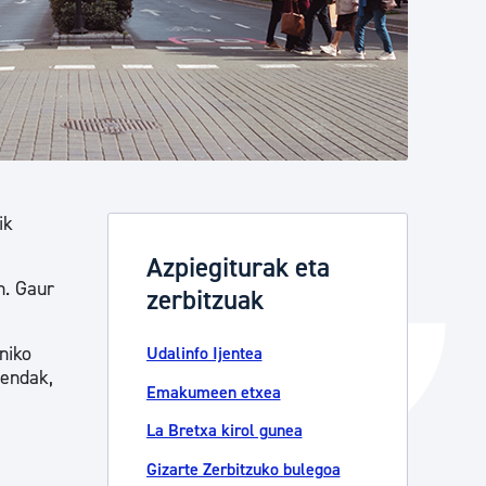
Izapideen katalogoa
Tramitaziorako laguntza
ik
Azpiegiturak eta
n. Gaur
zerbitzuak
niko
Udalinfo Ijentea
dendak,
Emakumeen etxea
La Bretxa kirol gunea
Gizarte Zerbitzuko bulegoa