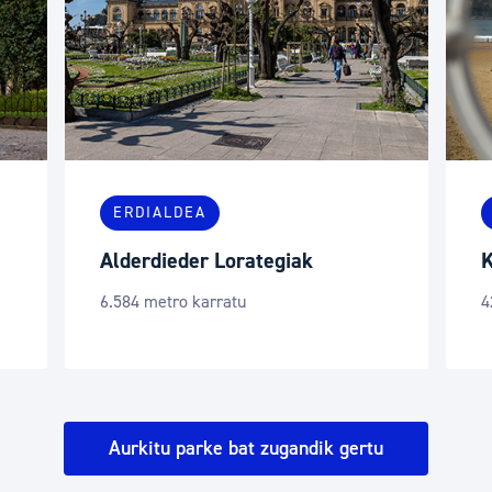
ERDIALDEA
PASEALEKUA
Kontxa pasealekua
S
42.000 metro karratu
1
Aurkitu parke bat zugandik gertu