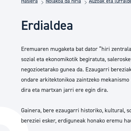
Hasiera
Nolakoa da hiria
Auzoak eta lurral
Herritarren segurtasuna eta larrialdiak
Erdialdea
Osasun publikoa, animaliak eta kontsumoa
Haurrak eta gazteak
Eremuaren mugaketa bat dator “hiri zentrala”
sozial eta ekonomikotik begiratuta, saleroske
Herritarren partaidetza eta elkartegintza
negozioetarako gunea da. Ezaugarri bereziak
ondare arkitektonikoa zaintzeko mekanismo
dira eta martxan jarri ere egin dira.
Kirola
Gainera, bere ezaugarri historiko, kultural, s
bereziei esker, erdiguneak honako eremu hau