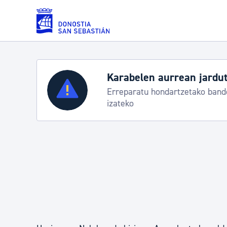
Eduki nagusira joan
Zerbitzuak
Aste Nagusia 2026: egit
Abuztuak 8-15
Errolda eta gai pertsonalak
Gizarte-zerbitzuak
Mugikortasuna