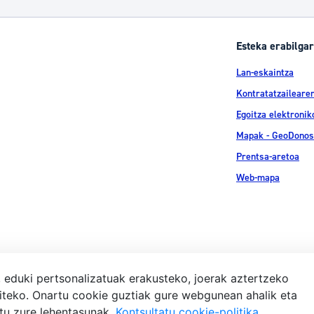
Esteka erabilgar
Lan-eskaintza
Kontratatzailearen
Egoitza elektronik
Mapak - GeoDonos
Prentsa-aretoa
Web-mapa
, eduki pertsonalizatuak erakusteko, joerak aztertzeko
iteko. Onartu cookie guztiak gure webgunean ahalik eta
Lege-ohar
atu zure lehentasunak.
Kontsultatu cookie-politika