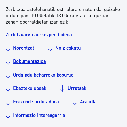
Zerbitzua astelehenetik ostiralera ematen da, goizeko
ordutegian: 10:00etatik 13:00era eta urte guztian
zehar, oporraldietan izan ezik.
Zerbitzuaren aurkezpen bideoa
Norentzat
Noiz eskatu
Dokumentazioa
Ordaindu beharreko kopurua
Ebazteko epeak
Urratsak
Erakunde arduraduna
Araudia
Informazio interesgarria