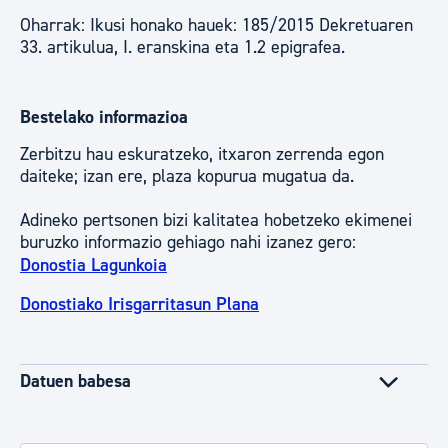
Oharrak: Ikusi honako hauek: 185/2015 Dekretuaren
33. artikulua, I. eranskina eta 1.2 epigrafea.
Bestelako informazioa
Zerbitzu hau eskuratzeko, itxaron zerrenda egon
daiteke; izan ere, plaza kopurua mugatua da.
Adineko pertsonen bizi kalitatea hobetzeko ekimenei
buruzko informazio gehiago nahi izanez gero:
Donostia Lagunkoia
Donostiako Irisgarritasun Plana
Datuen babesa