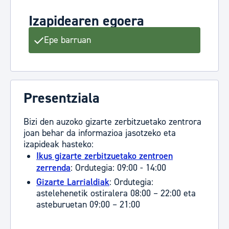
Izapidearen egoera
Epe barruan
Presentziala
Bizi den auzoko gizarte zerbitzuetako zentrora
joan behar da informazioa jasotzeko eta
izapideak hasteko:
Ikus gizarte zerbitzuetako zentroen
zerrenda
: Ordutegia: 09:00 - 14:00
Gizarte Larrialdiak
: Ordutegia:
astelehenetik ostiralera 08:00 – 22:00 eta
asteburuetan 09:00 – 21:00