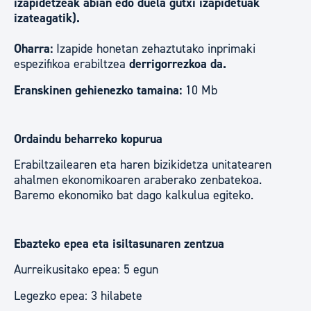
izapidetzeak abian edo duela gutxi izapidetuak
izateagatik).
Oharra:
Izapide honetan zehaztutako inprimaki
espezifikoa erabiltzea
derrigorrezkoa da.
Eranskinen gehienezko tamaina:
10 Mb
Ordaindu beharreko kopurua
Erabiltzailearen eta haren bizikidetza unitatearen
ahalmen ekonomikoaren araberako zenbatekoa.
Baremo ekonomiko bat dago kalkulua egiteko.
Ebazteko epea eta isiltasunaren zentzua
Aurreikusitako epea: 5 egun
Legezko epea: 3 hilabete