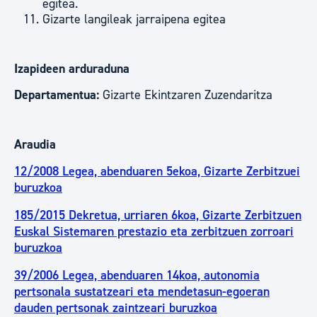
egitea.
Gizarte langileak jarraipena egitea
Izapideen arduraduna
Departamentua:
Gizarte Ekintzaren Zuzendaritza
Araudia
12/2008 Legea, abenduaren 5ekoa, Gizarte Zerbitzuei
buruzkoa
185/2015 Dekretua, urriaren 6koa, Gizarte Zerbitzuen
Euskal Sistemaren prestazio eta zerbitzuen zorroari
buruzkoa
39/2006 Legea, abenduaren 14koa, autonomia
pertsonala sustatzeari eta mendetasun-egoeran
dauden pertsonak zaintzeari buruzkoa