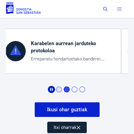
Eduki nagusira joan
Buscar
Aste Nagusia 2026
Trafiko mozketak eta garraio zerbitzu
bereziak
Ikusi ohar guztiak
Itxi oharrak