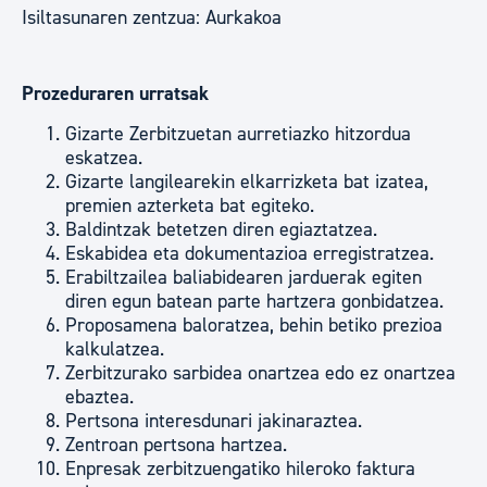
Isiltasunaren zentzua: Aurkakoa
Prozeduraren urratsak
Gizarte Zerbitzuetan aurretiazko hitzordua
eskatzea.
Gizarte langilearekin elkarrizketa bat izatea,
premien azterketa bat egiteko.
Baldintzak betetzen diren egiaztatzea.
Eskabidea eta dokumentazioa erregistratzea.
Erabiltzailea baliabidearen jarduerak egiten
diren egun batean parte hartzera gonbidatzea.
Proposamena baloratzea, behin betiko prezioa
kalkulatzea.
Zerbitzurako sarbidea onartzea edo ez onartzea
ebaztea.
Pertsona interesdunari jakinaraztea.
Zentroan pertsona hartzea.
Enpresak zerbitzuengatiko hileroko faktura