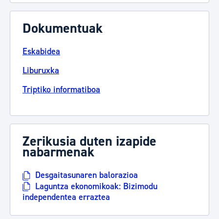
Dokumentuak
Eskabidea
Liburuxka
Triptiko informatiboa
Zerikusia duten izapide
nabarmenak
Desgaitasunaren balorazioa
Laguntza ekonomikoak: Bizimodu
independentea erraztea