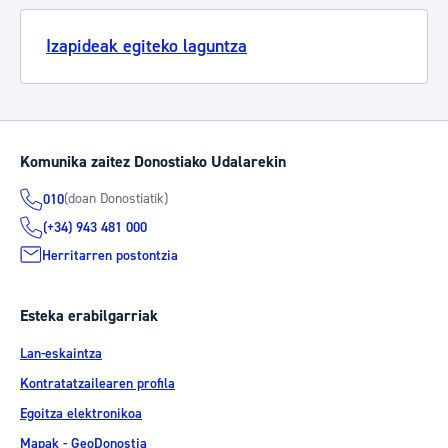
Izapideak egiteko laguntza
Komunika zaitez Donostiako Udalarekin
(doan Donostiatik)
010
(+34) 943 481 000
Herritarren postontzia
Esteka erabilgarriak
Lan-eskaintza
Kontratatzailearen profila
Egoitza elektronikoa
Mapak - GeoDonostia