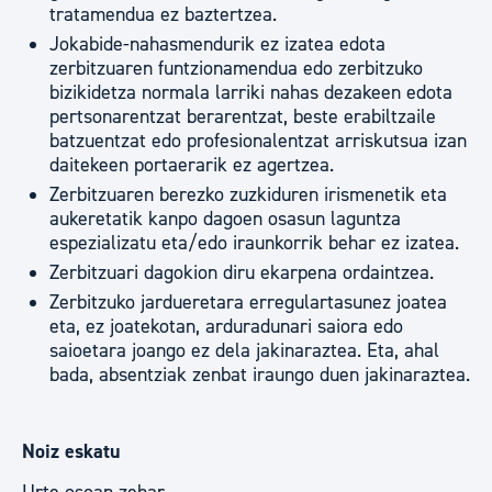
tratamendua ez baztertzea.
Jokabide-nahasmendurik ez izatea edota
zerbitzuaren funtzionamendua edo zerbitzuko
bizikidetza normala larriki nahas dezakeen edota
pertsonarentzat berarentzat, beste erabiltzaile
batzuentzat edo profesionalentzat arriskutsua izan
daitekeen portaerarik ez agertzea.
Zerbitzuaren berezko zuzkiduren irismenetik eta
aukeretatik kanpo dagoen osasun laguntza
espezializatu eta/edo iraunkorrik behar ez izatea.
Zerbitzuari dagokion diru ekarpena ordaintzea.
Zerbitzuko jardueretara erregulartasunez joatea
eta, ez joatekotan, arduradunari saiora edo
saioetara joango ez dela jakinaraztea. Eta, ahal
bada, absentziak zenbat iraungo duen jakinaraztea.
Noiz eskatu