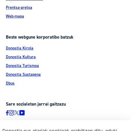
Prentsa-aretoa
Web-mapa
Beste webgune korporatibo batzuk
Donostia Kirola
Donostia Kultura
Donostia Turismoa
Donostia Sustapena
Dbus
Sare sozialetan jarrai gaitzazu
Donostia.eus atariak cookieak erabiltzen ditu, eduki