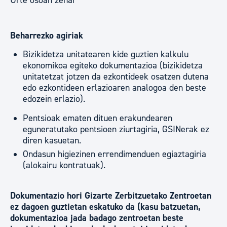
Urte osoan zehar
Beharrezko agiriak
Bizikidetza unitatearen kide guztien kalkulu
ekonomikoa egiteko dokumentazioa (bizikidetza
unitatetzat jotzen da ezkontideek osatzen dutena
edo ezkontideen erlazioaren analogoa den beste
edozein erlazio).
Pentsioak ematen dituen erakundearen
eguneratutako pentsioen ziurtagiria, GSINerak ez
diren kasuetan.
Ondasun higiezinen errendimenduen egiaztagiria
(alokairu kontratuak).
Dokumentazio hori Gizarte Zerbitzuetako Zentroetan
ez dagoen guztietan eskatuko da (kasu batzuetan,
dokumentazioa jada badago zentroetan beste