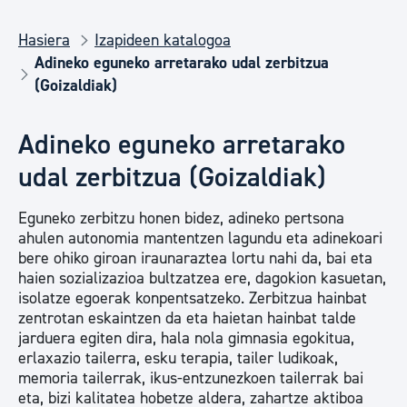
Hasiera
Izapideen katalogoa
Adineko eguneko arretarako udal zerbitzua
(Goizaldiak)
Adineko eguneko arretarako
udal zerbitzua (Goizaldiak)
Eguneko zerbitzu honen bidez, adineko pertsona
ahulen autonomia mantentzen lagundu eta adinekoari
bere ohiko giroan iraunaraztea lortu nahi da, bai eta
haien sozializazioa bultzatzea ere, dagokion kasuetan,
isolatze egoerak konpentsatzeko. Zerbitzua hainbat
zentrotan eskaintzen da eta haietan hainbat talde
jarduera egiten dira, hala nola gimnasia egokitua,
erlaxazio tailerra, esku terapia, tailer ludikoak,
memoria tailerrak, ikus-entzunezkoen tailerrak bai
eta, bizi kalitatea hobetze aldera, zahartze aktiboa