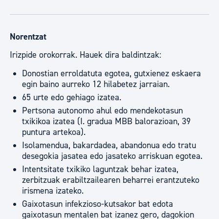
Norentzat
Irizpide orokorrak. Hauek dira baldintzak:
Donostian erroldatuta egotea, gutxienez eskaera
egin baino aurreko 12 hilabetez jarraian.
65 urte edo gehiago izatea.
Pertsona autonomo ahul edo mendekotasun
txikikoa izatea (I. gradua MBB balorazioan, 39
puntura artekoa).
Isolamendua, bakardadea, abandonua edo tratu
desegokia jasatea edo jasateko arriskuan egotea.
Intentsitate txikiko laguntzak behar izatea,
zerbitzuak erabiltzailearen beharrei erantzuteko
irismena izateko.
Gaixotasun infekzioso-kutsakor bat edota
gaixotasun mentalen bat izanez gero, dagokion