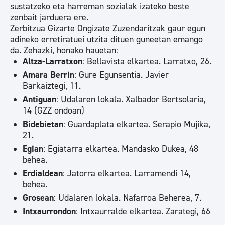
sustatzeko eta harreman sozialak izateko beste
zenbait jarduera ere.
Zerbitzua Gizarte Ongizate Zuzendaritzak gaur egun
adineko erretiratuei utzita dituen guneetan emango
da. Zehazki, honako hauetan:
Altza-Larratxon
: Bellavista elkartea. Larratxo, 26.
Amara Berrin
: Gure Egunsentia. Javier
Barkaiztegi, 11.
Antiguan
: Udalaren lokala. Xalbador Bertsolaria,
14 (GZZ ondoan)
Bidebietan
: Guardaplata elkartea. Serapio Mujika,
21.
Egian
: Egiatarra elkartea. Mandasko Dukea, 48
behea.
Erdialdean
: Jatorra elkartea. Larramendi 14,
behea.
Grosean
: Udalaren lokala. Nafarroa Beherea, 7.
Intxaurrondon
: Intxaurralde elkartea. Zarategi, 66