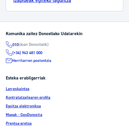
Izapideak egiteko laguntza
Komunika zaitez Donostiako Udalarekin
(doan Donostiatik)
010
(+34) 943 481 000
Herritarren postontzia
Esteka erabilgarriak
Lan-eskaintza
Kontratatzailearen profila
Egoitza elektronikoa
Mapak - GeoDonostia
Prentsa-aretoa