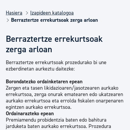
Hasiera
Izapideen katalogoa
Berraztertze errekurtsoak zerga arloan
Berraztertze errekurtsoak
zerga arloan
Berraztertze errekurtsoak prozedurako bi une
ezberdinetan aurkeztu daitezke:
Borondatezko ordainketaren epean
Zergen eta tasen likidazioaren/jasotzearen aurkako
errekurtsoa, zerga onurak ematearen edo ukatzearen
aurkako errekurtsoa eta errolda fiskalen onarpenaren
egintzen aurkako errekurtsoa.
Ordainarazteko epean
Premiamendu probidentzia baten edo bahitura
jarduketa baten aurkako errekurtsoa. Prozedura