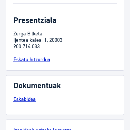
Presentziala
Zerga Bilketa
Ijentea kalea, 1, 20003
900 714 033
Eskatu hitzordua
Dokumentuak
Eskabidea