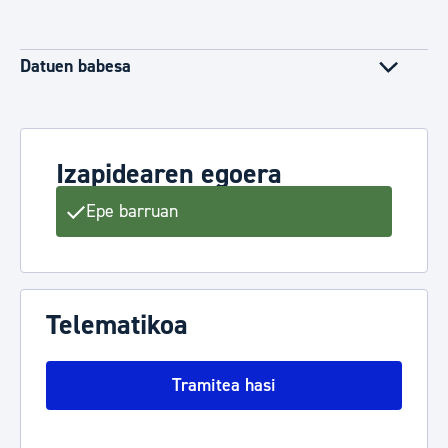
Datuen babesa
Izapidearen egoera
Epe barruan
Telematikoa
Tramitea hasi