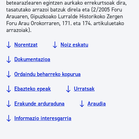
betearazlearen egintzen aurkako errekurtsoak dira,
tasatutako arrazoi batzuk direla eta (2/2005 Foru
Arauaren, Gipuzkoako Lurralde Historikoko Zergen
Foru Arau Orokorraren, 171. eta 174. artikuluetako
arrazoiak).
Norentzat
Noiz eskatu
Dokumentazioa
Ordaindu beharreko kopurua
Ebazteko epeak
Urratsak
Erakunde arduraduna
Araudia
Informazio interesgarria