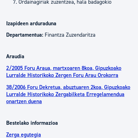
Ordainagiriak zuzentzea, hala badagokio
Izapideen arduraduna
Departamentua:
Finantza Zuzendaritza
Araudia
2/2005 Foru Araua, martxoaren 8koa, Gipuzkoako
Lurralde Historikoko Zergen Foru Arau Orokorra
38/2006 Foru Dekretua, abuztuaren 2koa, Gipuzkoako
Lurralde Historikoko Zergabilketa Erregelamendua
onartzen duena
Bestelako informazioa
Zerga egutegia