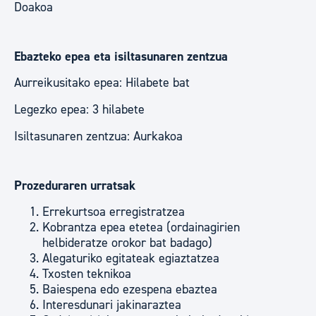
Doakoa
Ebazteko epea eta isiltasunaren zentzua
Aurreikusitako epea: Hilabete bat
Legezko epea: 3 hilabete
Isiltasunaren zentzua: Aurkakoa
Prozeduraren urratsak
Errekurtsoa erregistratzea
Kobrantza epea etetea (ordainagirien
helbideratze orokor bat badago)
Alegaturiko egitateak egiaztatzea
Txosten teknikoa
Baiespena edo ezespena ebaztea
Interesdunari jakinaraztea