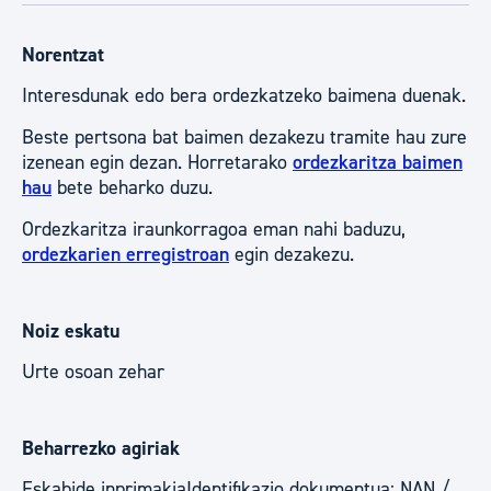
Norentzat
Interesdunak edo bera ordezkatzeko baimena duenak.
Beste pertsona bat baimen dezakezu tramite hau zure
izenean egin dezan. Horretarako
ordezkaritza baimen
hau
bete beharko duzu.
Ordezkaritza iraunkorragoa eman nahi baduzu,
ordezkarien erregistroan
egin dezakezu.
Noiz eskatu
Urte osoan zehar
Beharrezko agiriak
Eskabide inprimakiaIdentifikazio dokumentua: NAN /