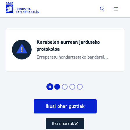
Eduki nagusira joan
Buscar
Karabelen aurrean jarduteko
protokoloa
Erreparatu hondartzetako banderei
egoeraren berri izateko
Ikusi ohar guztiak
Itxi oharrak