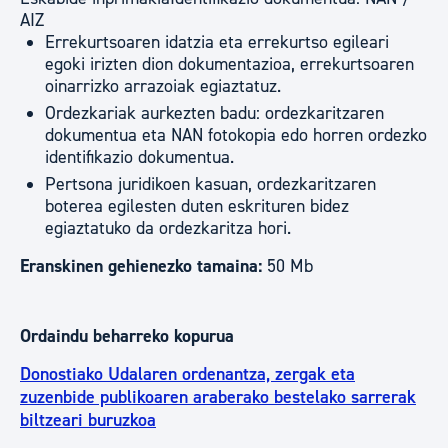
AIZ
Errekurtsoaren idatzia eta errekurtso egileari
egoki irizten dion dokumentazioa, errekurtsoaren
oinarrizko arrazoiak egiaztatuz.
Ordezkariak aurkezten badu: ordezkaritzaren
dokumentua eta NAN fotokopia edo horren ordezko
identifikazio dokumentua.
Pertsona juridikoen kasuan, ordezkaritzaren
boterea egilesten duten eskrituren bidez
egiaztatuko da ordezkaritza hori.
Eranskinen gehienezko tamaina:
50 Mb
Ordaindu beharreko kopurua
Donostiako Udalaren ordenantza, zergak eta
zuzenbide publikoaren araberako bestelako sarrerak
biltzeari buruzkoa