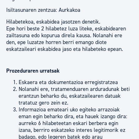
Isiltasunaren zentzua: Aurkakoa
Hilabetekoa, eskabidea jasotzen denetik.
Epe hori beste 2 hilabetez luza liteke, eskabidearen
zailtasuna edo kopurua direla kausa. Nolanahi ere
den, epe luzatze horren berri emango diote
eskatzaileari eskabidea jaso eta hilabeteko epean.
Prozeduraren urratsak
Eskaera eta dokumentazioa erregistratzea
Nolanahi ere, tratamenduaren arduradunak beti
erantzun beharko du, eskatzailearen datuak
tratatuz gero zein ez.
Informazioa emateari uko egiteko arrazoiak
eman egin beharko dira, eta hauek izango dira:
aurreko 6 hilabeteetan eskari berbera egin
izana, berriro eskatzeko interes legitimorik ez
badago, edo legeren batek edo arau