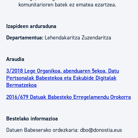
komunitarioren batek ez ematea ezartzea.
Izapideen arduraduna
Departamentua:
Lehendakaritza Zuzendaritza
Araudia
3/2018 Lege Organikoa, abenduaren 5ekoa, Datu
Pertsonalak Babestekoa eta Eskubide Digitalak
Bermatzekoa
2016/679 Datuak Babesteko Erregelamendu Orokorra
Bestelako informazioa
Datuen Babeserako ordezkaria: dbo@donostia.eus