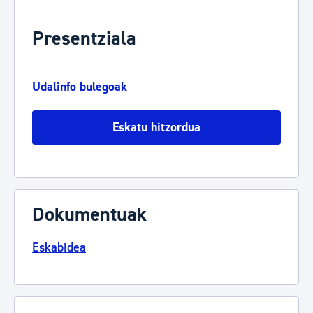
Presentziala
Udalinfo bulegoak
Eskatu hitzordua
Dokumentuak
Eskabidea