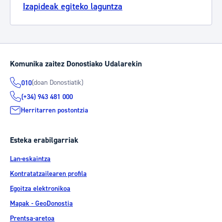
Izapideak egiteko laguntza
Komunika zaitez Donostiako Udalarekin
(doan Donostiatik)
010
(+34) 943 481 000
Herritarren postontzia
Esteka erabilgarriak
Lan-eskaintza
Kontratatzailearen profila
Egoitza elektronikoa
Mapak - GeoDonostia
Prentsa-aretoa