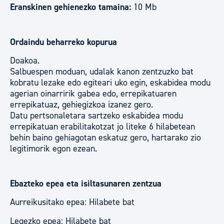
Eranskinen gehienezko tamaina:
10 Mb
Ordaindu beharreko kopurua
Doakoa.
Salbuespen moduan, udalak kanon zentzuzko bat
kobratu lezake edo egiteari uko egin, eskabidea modu
agerian oinarririk gabea edo, errepikatuaren
errepikatuaz, gehiegizkoa izanez gero.
Datu pertsonaletara sartzeko eskabidea modu
errepikatuan erabilitakotzat jo liteke 6 hilabetean
behin baino gehiagotan eskatuz gero, hartarako zio
legitimorik egon ezean.
Ebazteko epea eta isiltasunaren zentzua
Aurreikusitako epea: Hilabete bat
Legezko epea: Hilabete bat