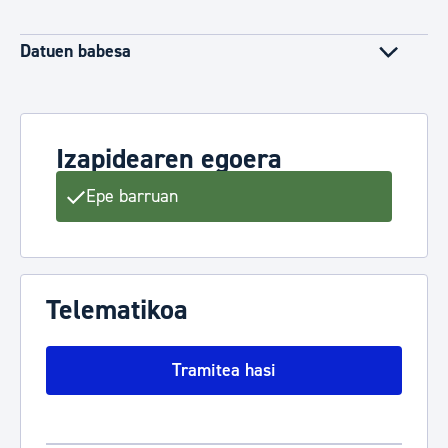
Datuen babesa
Izapidearen egoera
Epe barruan
Telematikoa
Tramitea hasi