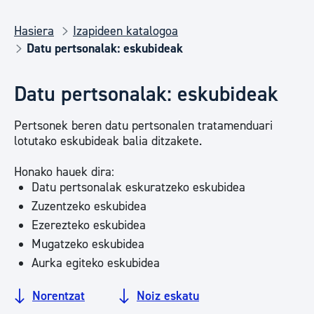
Hasiera
Izapideen katalogoa
Datu pertsonalak: eskubideak
Datu pertsonalak: eskubideak
Pertsonek beren datu pertsonalen tratamenduari
lotutako eskubideak balia ditzakete.
Honako hauek dira:
Datu pertsonalak eskuratzeko eskubidea
Zuzentzeko eskubidea
Ezerezteko eskubidea
Mugatzeko eskubidea
Aurka egiteko eskubidea
Norentzat
Noiz eskatu