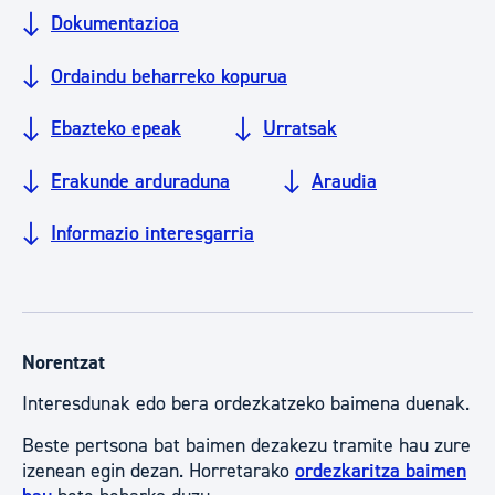
Dokumentazioa
Ordaindu beharreko kopurua
Ebazteko epeak
Urratsak
Erakunde arduraduna
Araudia
Informazio interesgarria
Norentzat
Interesdunak edo bera ordezkatzeko baimena duenak.
Beste pertsona bat baimen dezakezu tramite hau zure
izenean egin dezan. Horretarako
ordezkaritza baimen