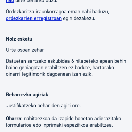
hau
bete beharko duzu.
Ordezkaritza iraunkorragoa eman nahi baduzu,
ordezkarien erregistroan
egin dezakezu.
Noiz eskatu
Urte osoan zehar
Datuetan sartzeko eskubidea 6 hilabeteko epean behin
baino gehiagotan erabiltzen ez badute, hartarako
oinarri legitimorik dagoenean izan ezik.
Beharrezko agiriak
Justifikatzeko behar den agiri oro.
Oharra
: nahitaezkoa da izapide honetan adierazitako
formularioa edo inprimaki espezifikoa erabiltzea.