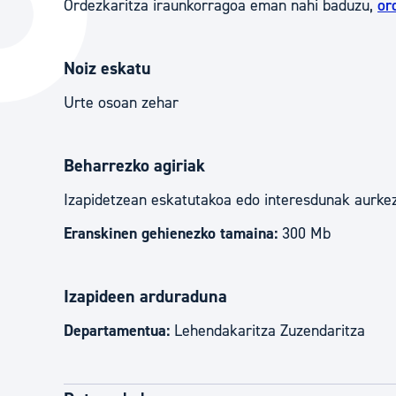
Ordezkaritza iraunkorragoa eman nahi baduzu,
or
Hiria
Aktualita
Hiria orain
Albisteak
Noiz eskatu
Hiria ezagutu
Abisuak
Urte osoan zehar
Etorkizuneko hiria
Kultur ag
Beharrezko agiriak
Izapidetzean eskatutakoa edo interesdunak aurkez
Eranskinen gehienezko tamaina:
300 Mb
Izapideen arduraduna
Departamentua:
Lehendakaritza Zuzendaritza