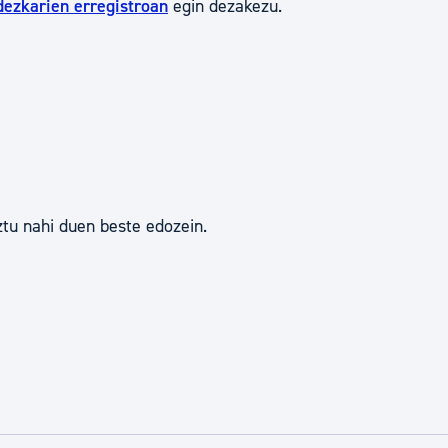
dezkarien erregistroan
egin dezakezu.
tea
Udal administrazioa
Iragarki ofizialen taula
Egutegi fiskala
enda
Gardentasun ataria
tu nahi duen beste edozein.