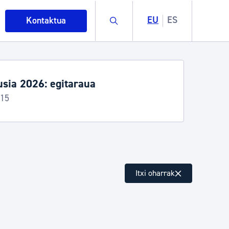
Buscar
EU
ES
Kontaktua
sia 2026: egitaraua
-15
intza
Itxi oharrak
ndakinak eta ingurumena