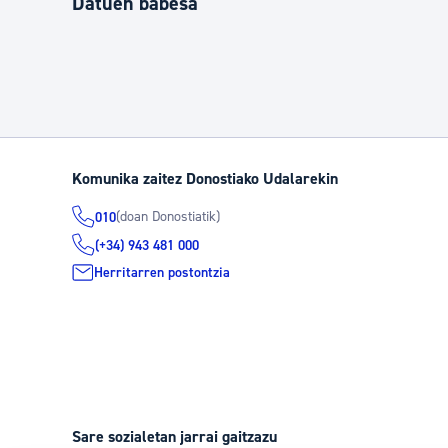
Datuen babesa
Komunika zaitez Donostiako Udalarekin
(doan Donostiatik)
010
(+34) 943 481 000
Herritarren postontzia
Sare sozialetan jarrai gaitzazu