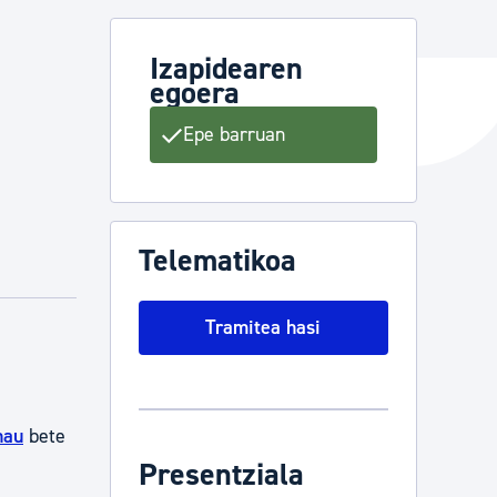
Izapidearen
egoera
ta enplegua
Epe barruan
ubideak eta bizikidetza
Telematikoa
Tramitea hasi
hau
bete
Presentziala