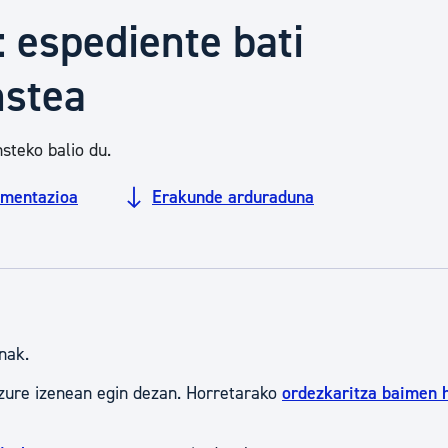
Euskara
: espediente bati
nstea
Garapen ekonomikoa e
steko balio du.
Berdintasuna, Giza Esk
mentazioa
Erakunde arduraduna
Kultura
Turismoa
nak.
zure izenean egin dezan. Horretarako
ordezkaritza baimen 