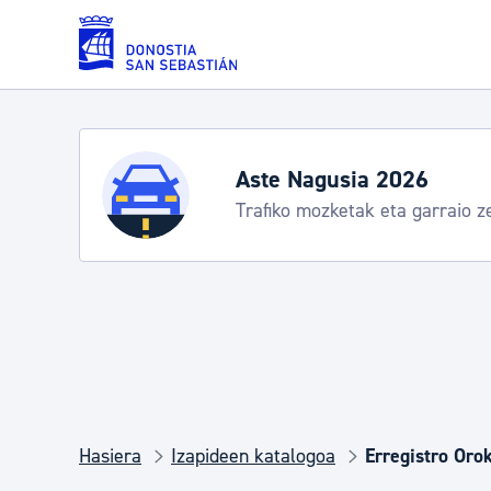
Eduki nagusira joan
Zerbitzuak
Aste Nagusia 2026
Trafiko mozketak eta garraio z
Errolda eta gai pertsonalak
Gizarte-zerbitzuak
Mugikortasuna
Hasiera
Izapideen katalogoa
Erregistro Oro