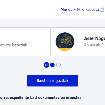
Menua
Nire karpeta
Aste Nagu
erbitzu bereziak
Abuztuak 8
Zergak eta isunak
Etxebizitza eta hirig
Ikusi ohar guztiak
Gune publikoa, ho
korra: espediente bati dokumentazioa eranstea