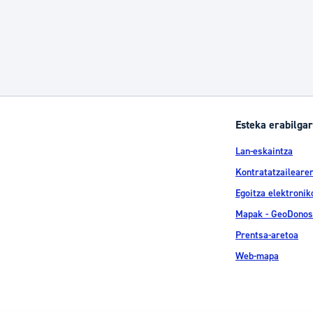
Esteka erabilgar
Lan-eskaintza
Kontratatzailearen
Egoitza elektronik
Mapak - GeoDonos
Prentsa-aretoa
Web-mapa