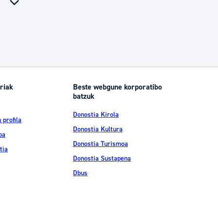
riak
Beste webgune korporatibo
batzuk
Donostia Kirola
 profila
Donostia Kultura
oa
Donostia Turismoa
tia
Donostia Sustapena
Dbus