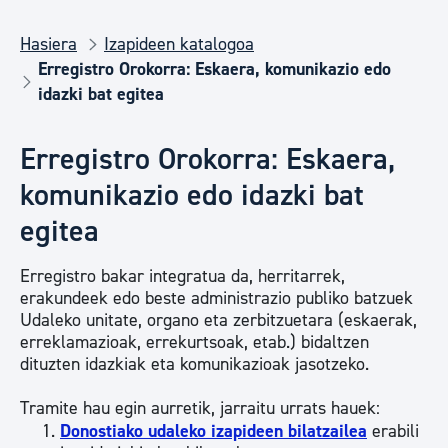
Hasiera
Izapideen katalogoa
Erregistro Orokorra: Eskaera, komunikazio edo
idazki bat egitea
Erregistro Orokorra: Eskaera,
komunikazio edo idazki bat
egitea
Erregistro bakar integratua da, herritarrek,
erakundeek edo beste administrazio publiko batzuek
Udaleko unitate, organo eta zerbitzuetara (eskaerak,
erreklamazioak, errekurtsoak, etab.) bidaltzen
dituzten idazkiak eta komunikazioak jasotzeko.
Tramite hau egin aurretik, jarraitu urrats hauek:
Donostiako udaleko izapideen bilatzailea
erabili