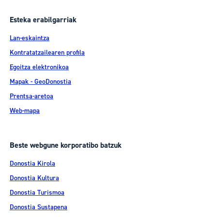
Esteka erabilgarriak
Lan-eskaintza
Kontratatzailearen profila
Egoitza elektronikoa
Mapak - GeoDonostia
Prentsa-aretoa
Web-mapa
Beste webgune korporatibo batzuk
Donostia Kirola
Donostia Kultura
Donostia Turismoa
Donostia Sustapena