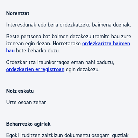
Norentzat
Interesdunak edo bera ordezkatzeko baimena duenak.
Beste pertsona bat baimen dezakezu tramite hau zure
izenean egin dezan. Horretarako
ordezkaritza baimen
hau
bete beharko duzu.
Ordezkaritza iraunkorragoa eman nahi baduzu,
ordezkarien erregistroan
egin dezakezu.
Noiz eskatu
Urte osoan zehar
Beharrezko agiriak
Egoki iruditzen zaizkizun dokumentu osagarri guztiak