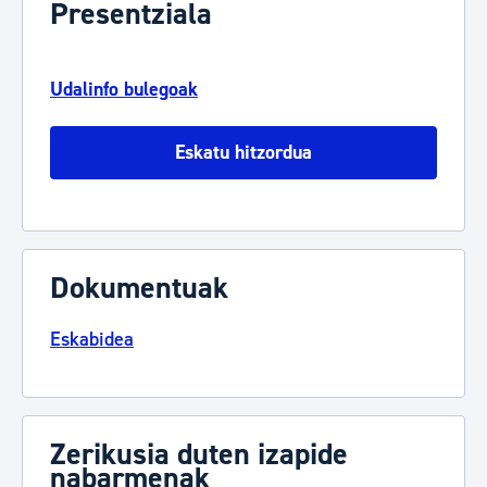
Presentziala
Udalinfo bulegoak
Eskatu hitzordua
Dokumentuak
Eskabidea
Zerikusia duten izapide
nabarmenak