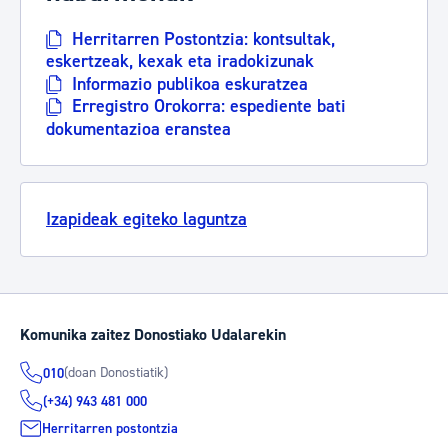
Herritarren Postontzia: kontsultak,
eskertzeak, kexak eta iradokizunak
Informazio publikoa eskuratzea
Erregistro Orokorra: espediente bati
dokumentazioa eranstea
Izapideak egiteko laguntza
Komunika zaitez Donostiako Udalarekin
(doan Donostiatik)
010
(+34) 943 481 000
Herritarren postontzia