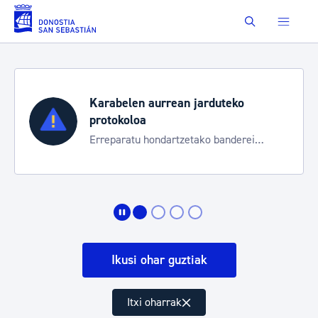
Eduki nagusira joan
Buscar
Karabelen aurrean jarduteko
protokoloa
Erreparatu hondartzetako banderei
egoeraren berri izateko
Ikusi ohar guztiak
Itxi oharrak