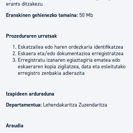
erants ditzakezu
Eranskinen gehienezko tamaina:
50 Mb
Prozeduraren urratsak
Eskatzailea edo haren ordezkaria identifikatzea
Eskaera eta/edo dokumentazioa erregistratzea
Erregistratu izanaren egiaztagiria ematea edo
eskaeraren kopia zigilatzea, data eta esleitutako
erregistro zenbakia adierazita
Izapideen arduraduna
Departamentua:
Lehendakaritza Zuzendaritza
Araudia