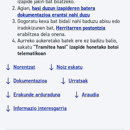
izapide jakin bat bilatzeko.
Agian,
hasi duzun izapideren batera
dokumentazioa erantsi nahi duzu
Gogoratu kexa bat bidali nahi baduzu abisu edo
iradokizunen bat,
Herritarren postontzia
erabiltzea dela onena.
Aurreko aukeretako batek ere ez badizu balio,
sakatu
"Tramitea hasi" izapide honetako botoi
telematikoan
Norentzat
Noiz eskatu
Dokumentazioa
Urratsak
Erakunde arduraduna
Araudia
Informazio interesgarria