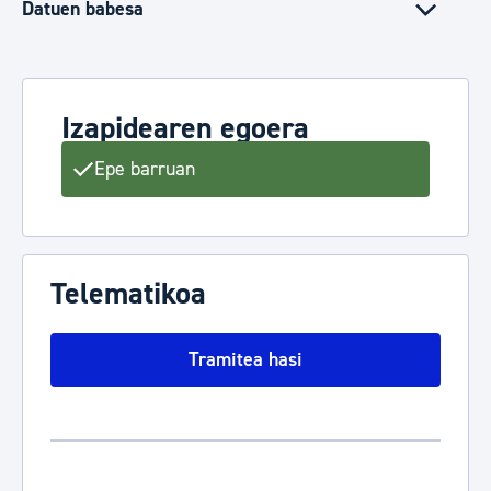
Datuen babesa
Izapidearen egoera
Epe barruan
Telematikoa
Tramitea hasi