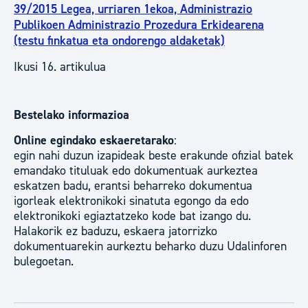
39/2015 Legea, urriaren 1ekoa, Administrazio
Publikoen Administrazio Prozedura Erkidearena
(testu finkatua eta ondorengo aldaketak)
Ikusi 16. artikulua
Bestelako informazioa
Online egindako eskaeretarako
:
egin nahi duzun izapideak beste erakunde ofizial batek
emandako tituluak edo dokumentuak aurkeztea
eskatzen badu, erantsi beharreko dokumentua
igorleak elektronikoki sinatuta egongo da edo
elektronikoki egiaztatzeko kode bat izango du.
Halakorik ez baduzu, eskaera jatorrizko
dokumentuarekin aurkeztu beharko duzu Udalinforen
bulegoetan.