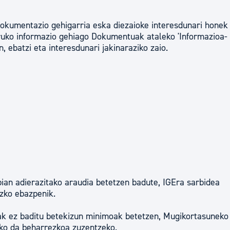
okumentazio gehigarria eska diezaioke interesdunari honek
uko informazio gehiago Dokumentuak ataleko 'Informazioa-
, ebatzi eta interesdunari jakinaraziko zaio.
an adierazitako araudia betetzen badute, IGEra sarbidea
uzko ebazpenik.
oak ez baditu betekizun minimoak betetzen, Mugikortasuneko
iko da beharrezkoa zuzentzeko.