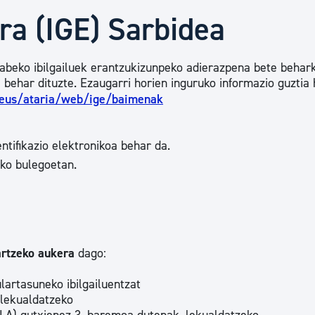
Euskara
ra (IGE) Sarbidea
Garapen ekonomikoa e
gabeko ibilgailuek erantzukizunpeko adierazpena bete behar
e behar dituzte. Ezaugarri horien inguruko informazio guztia
.eus/ataria/web/ige/baimenak
Berdintasuna, Giza Esk
ntifikazio elektronikoa behar da.
oko bulegoetan.
Kultura
Turismoa
artzeko aukera
dago:
lartasuneko ibilgailuentzat
 lekualdatzeko