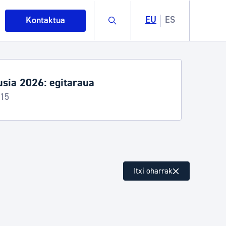
Buscar
EU
ES
Kontaktua
26: egitaraua
intza
Itxi oharrak
ndakinak eta ingurumena