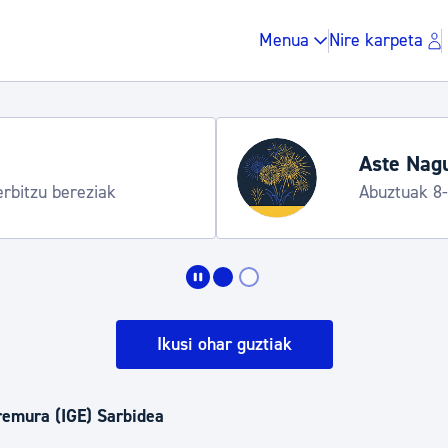
Menua
Nire karpeta
Aste Nagusia 20
ereziak
Abuztuak 8-15
Zergak eta isunak
Etxebizitza eta hirig
Ikusi ohar guztiak
Gune publikoa, ho
Eremura (IGE) Sarbidea