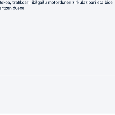
oa, trafikoari, ibilgailu motordunen zirkulazioari eta bide
nartzen duena