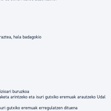
raztea, hala badagokio
izioari buruzkoa
aketa arintzeko eta isuri gutxiko eremuak arautzeko Udal
uri gutxiko eremuak erregulatzen dituena