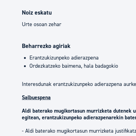
Noiz eskatu
Urte osoan zehar
Beharrezko agiriak
Erantzukizunpeko adierazpena
Ordezkatzeko baimena, hala badagokio
Interesdunak erantzukizunpeko adierazpena aurk
Salbuespena
Aldi baterako mugikortasun murrizketa dutenek 
egitean, erantzukizunpeko adierazpenarekin bat
- Aldi baterako mugikortasun murrizketa justifikat