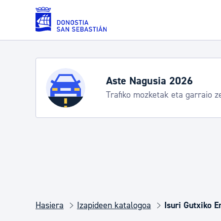
Eduki nagusira joan
Zerbitzuak
Aste Nagusia 2026
Trafiko mozketak eta garraio zerbitzu b
Errolda eta gai pertsonalak
Gizarte-zerbitzuak
Mugikortasuna
Hasiera
Izapideen katalogoa
Isuri Gutxiko 