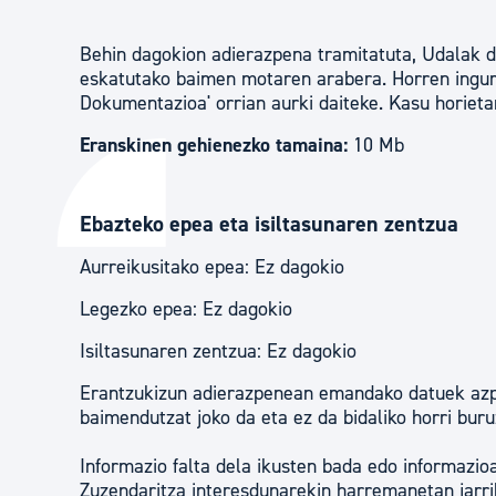
Behin dagokion adierazpena tramitatuta, Udalak d
eskatutako baimen motaren arabera. Horren ingur
Dokumentazioa' orrian aurki daiteke. Kasu horietan
Eranskinen gehienezko tamaina:
10 Mb
Ebazteko epea eta isiltasunaren zentzua
Aurreikusitako epea: Ez dagokio
Legezko epea: Ez dagokio
Isiltasunaren zentzua: Ez dagokio
Erantzukizun adierazpenean emandako datuek azpi
baimendutzat joko da eta ez da bidaliko horri bur
Informazio falta dela ikusten bada edo informazi
Zuzendaritza interesdunarekin harremanetan jarr