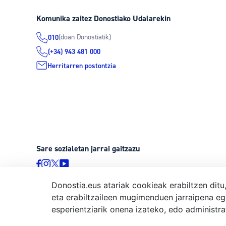
Komunika zaitez Donostiako Udalarekin
(doan Donostiatik)
010
(+34) 943 481 000
Herritarren postontzia
Sare sozialetan jarrai gaitzazu
Donostia.eus atariak cookieak erabiltzen ditu
eta erabiltzaileen mugimenduen jarraipena eg
© Donostiako Udala, Ijentea 1, 20003 Donostia
esperientziarik onena izateko, edo administr