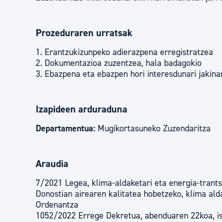
Prozeduraren urratsak
1. Erantzukizunpeko adierazpena erregistratzea
2. Dokumentazioa zuzentzea, hala badagokio
3. Ebazpena eta ebazpen hori interesdunari jakina
Izapideen arduraduna
Departamentua:
Mugikortasuneko Zuzendaritza
Araudia
7/2021 Legea, klima-aldaketari eta energia-trants
Donostian airearen kalitatea hobetzeko, klima ald
Ordenantza
1052/2022 Errege Dekretua, abenduaren 22koa, is