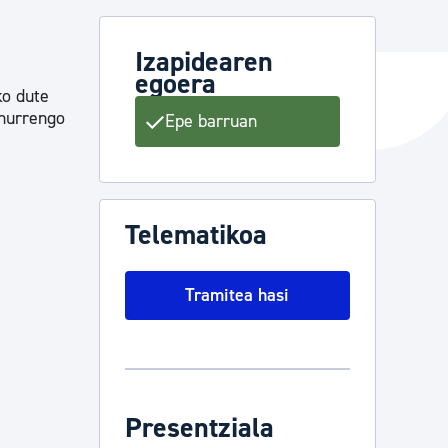
Izapidearen
egoera
ta enplegua
ko dute
 hurrengo
Epe barruan
ubideak eta bizikidetza
Telematikoa
Tramitea hasi
Presentziala