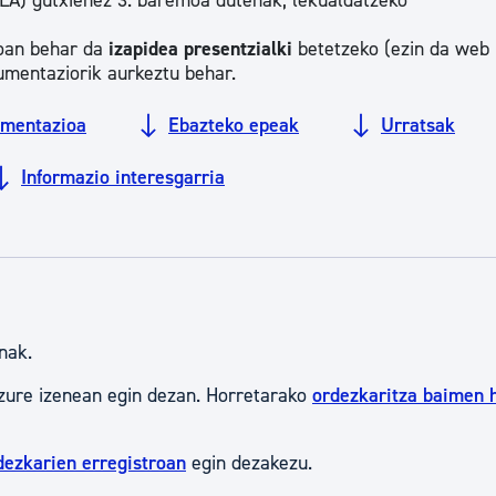
LA) gutxienez 3. baremoa dutenak, lekualdatzeko
tea
Udal administrazioa
joan behar da
izapidea presentzialki
betetzeko (ezin da web
Iragarki ofizialen taula
umentaziorik aurkeztu behar.
Egutegi fiskala
mentazioa
Ebazteko epeak
Urratsak
enda
Gardentasun ataria
Informazio interesgarria
nak.
zure izenean egin dezan. Horretarako
ordezkaritza baimen 
dezkarien erregistroan
egin dezakezu.