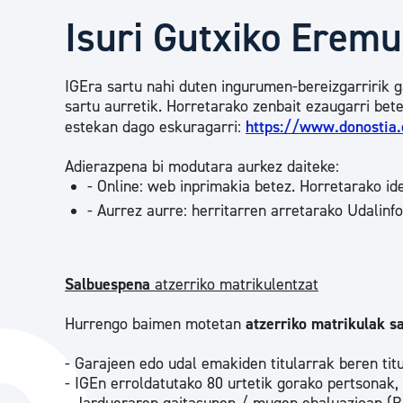
Herritarren segurtasuna eta larrialdiak
Isuri Gutxiko Eremu
Osasun publikoa, animaliak eta kontsumoa
IGEra sartu nahi duten ingurumen-bereizgarririk 
sartu aurretik. Horretarako zenbait ezaugarri bet
estekan dago eskuragarri:
https://www.donostia
Haurrak eta gazteak
Adierazpena bi modutara aurkez daiteke:
- Online: web inprimakia betez. Horretarako ide
- Aurrez aurre: herritarren arretarako Udalinf
Herritarren partaidetza eta elkartegintza
Kirola
Salbuespena
atzerriko matrikulentzat
Hurrengo baimen motetan
atzerriko matrikulak s
- Garajeen edo udal emakiden titularrak beren titu
- IGEn erroldatutako 80 urtetik gorako pertsonak,