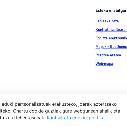
Esteka erabilgar
Lan-eskaintza
Kontratatzailearen
Egoitza elektronik
Mapak - GeoDonos
Prentsa-aretoa
Web-mapa
, eduki pertsonalizatuak erakusteko, joerak aztertzeko
iteko. Onartu cookie guztiak gure webgunean ahalik eta
Lege-ohar
atu zure lehentasunak.
Kontsultatu cookie-politika