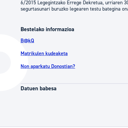
6/2015 Legegintzako Errege Dekretua, urriaren 30ek
segurtasunari buruzko legearen testu bategina o
Bestelako informazioa
B@kQ
Matrikulen kudeaketa
Non aparkatu Donostian?
Datuen babesa