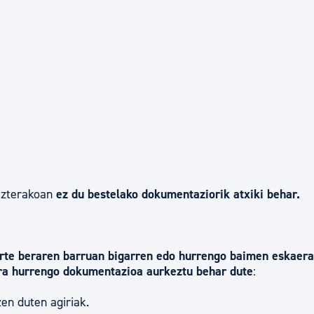
ezterakoan
ez du bestelako dokumentaziorik atxiki behar.
urte beraren barruan bigarren edo hurrengo baimen eskaer
era hurrengo dokumentazioa aurkeztu behar dute
:
zen duten agiriak.