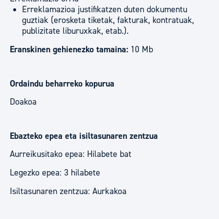
Erreklamazioa justifikatzen duten dokumentu
guztiak (erosketa tiketak, fakturak, kontratuak,
publizitate liburuxkak, etab.).
Eranskinen gehienezko tamaina:
10 Mb
Ordaindu beharreko kopurua
Doakoa
Ebazteko epea eta isiltasunaren zentzua
Aurreikusitako epea: Hilabete bat
Legezko epea: 3 hilabete
Isiltasunaren zentzua: Aurkakoa