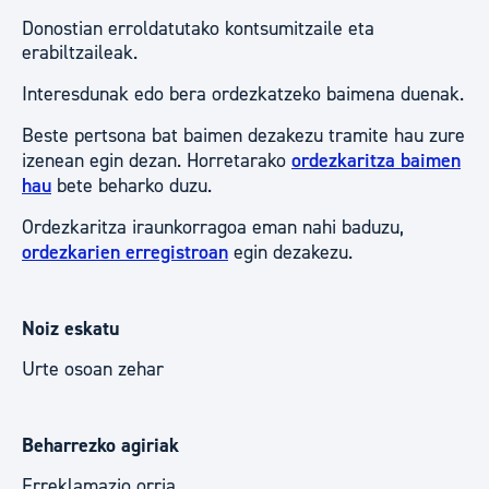
Donostian erroldatutako kontsumitzaile eta
erabiltzaileak.
Interesdunak edo bera ordezkatzeko baimena duenak.
Beste pertsona bat baimen dezakezu tramite hau zure
izenean egin dezan. Horretarako
ordezkaritza baimen
hau
bete beharko duzu.
Ordezkaritza iraunkorragoa eman nahi baduzu,
ordezkarien erregistroan
egin dezakezu.
Noiz eskatu
Urte osoan zehar
Beharrezko agiriak
Erreklamazio orria