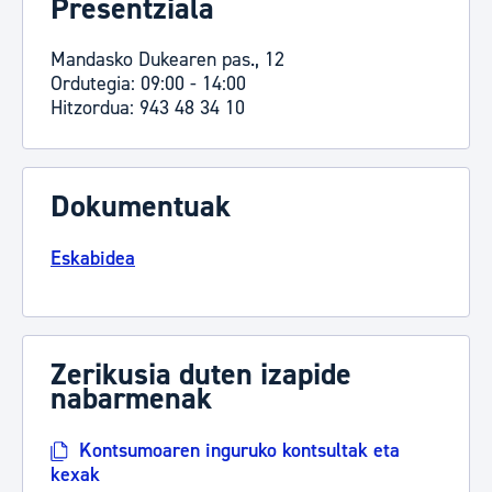
Presentziala
Mandasko Dukearen pas., 12
Ordutegia: 09:00 - 14:00
Hitzordua: 943 48 34 10
Dokumentuak
Eskabidea
Zerikusia duten izapide
nabarmenak
Kontsumoaren inguruko kontsultak eta
kexak