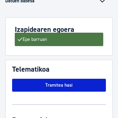
Datuen babesa
Izapidearen egoera
Epe barruan
Telematikoa
Tramitea hasi