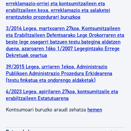
erreklamazio-orriei eta kontsumitzaileen eta
erabiltzaileen kexa, erreklamazio eta salaketei
erantzuteko prozedurari buruzkoa
3/2014 Legea, martxoaren 27koa, Kontsumitzaileen
eta Erabiltzaileen Defentsarako Lege Orokorraren eta
beste lege osagarri batzuen testu bategina aldatzen
duena, azaroaren 16ko 1/2007 Legegintzako Errege
Dekretuak onartua
39/2015 Legea, urriaren 1ekoa, Administrazio
Publikoen Administrazio Prozedura Erkidearena
(testu finkatua eta ondorengo aldaketak)
4/2023 Legea, apirilaren 27koa, kontsumitzaile eta
erabiltzaileen Estatutuarena
Kontsumoari buruzko araudi zehatza
hemen