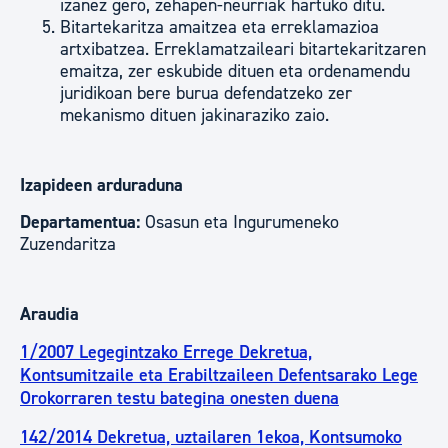
izanez gero, zehapen-neurriak hartuko ditu.
Bitartekaritza amaitzea eta erreklamazioa
artxibatzea. Erreklamatzaileari bitartekaritzaren
emaitza, zer eskubide dituen eta ordenamendu
juridikoan bere burua defendatzeko zer
mekanismo dituen jakinaraziko zaio.
Izapideen arduraduna
Departamentua:
Osasun eta Ingurumeneko
Zuzendaritza
Araudia
1/2007 Legegintzako Errege Dekretua,
Kontsumitzaile eta Erabiltzaileen Defentsarako Lege
Orokorraren testu bategina onesten duena
142/2014 Dekretua, uztailaren 1ekoa, Kontsumoko