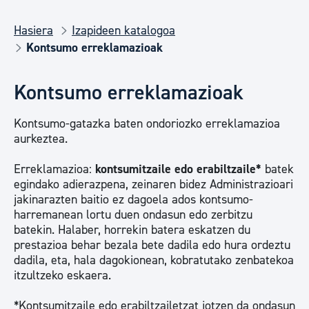
Hasiera
Izapideen katalogoa
Kontsumo erreklamazioak
Kontsumo erreklamazioak
Kontsumo-gatazka baten ondoriozko erreklamazioa
aurkeztea.
Erreklamazioa:
kontsumitzaile edo erabiltzaile*
batek
egindako adierazpena, zeinaren bidez Administrazioari
jakinarazten baitio ez dagoela ados kontsumo-
harremanean lortu duen ondasun edo zerbitzu
batekin. Halaber, horrekin batera eskatzen du
prestazioa behar bezala bete dadila edo hura ordeztu
dadila, eta, hala dagokionean, kobratutako zenbatekoa
itzultzeko eskaera.
*Kontsumitzaile edo erabiltzailetzat jotzen da ondasun