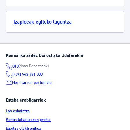
Izapideak egiteko laguntza
Komunika zaitez Donostiako Udalarekin
(doan Donostiatik)
010
(+34) 943 481 000
Herritarren postontzia
Esteka erabilgarriak
Lan-eskaintza
Kontratatzailearen profila
Egoitza elektronikoa