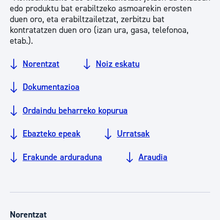
edo produktu bat erabiltzeko asmoarekin erosten
duen oro, eta erabiltzailetzat, zerbitzu bat
kontratatzen duen oro (izan ura, gasa, telefonoa,
etab.).
Norentzat
Noiz eskatu
Dokumentazioa
Ordaindu beharreko kopurua
Ebazteko epeak
Urratsak
Erakunde arduraduna
Araudia
Norentzat