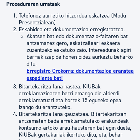
Prozeduraren urratsak
Telefonoz aurretiko hitzordua eskatzea (Modu
Presentzialean)
Eskabidea eta dokumentazioa erregistratzea.
Akatsen bat edo dokumentazio-faltaren bat
antzemanez gero, eskatzaileari eskaera
zuzentzeko eskatuko zaio. Interesdunak agiri
berriak izapide honen bidez aurkeztu beharko
ditu:
Erregistro Orokorra: dokumentazioa eranstea
espediente bati
Bitartekaritza lana hastea. KIUBak
erreklamazioaren berri emango dio alderdi
erreklamatuari eta horrek 15 eguneko epea
izango du erantzuteko.
Bitartekaritza lana gauzatzea. Bitartekaritzan
antzematen bada erreklamatutako erakundeak
kontsumo-arloko arau-hausteren bat egin duela,
KIUBak gertakariak ikertuko ditu, eta, behar