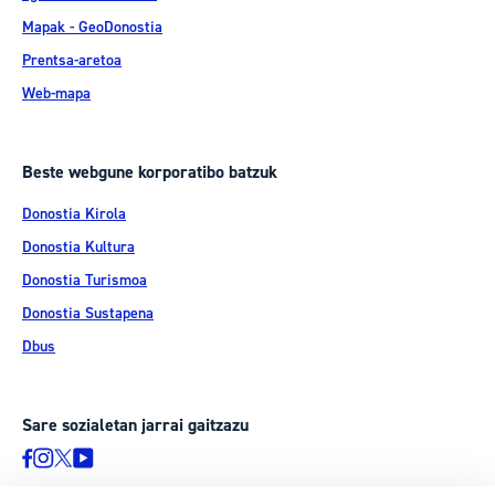
Mapak - GeoDonostia
Prentsa-aretoa
Web-mapa
Beste webgune korporatibo batzuk
Donostia Kirola
Donostia Kultura
Donostia Turismoa
Donostia Sustapena
Dbus
Sare sozialetan jarrai gaitzazu