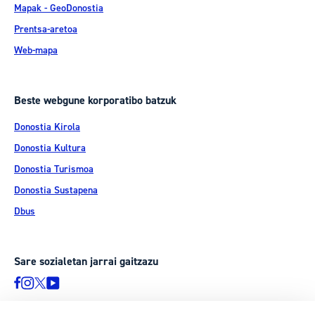
Mapak - GeoDonostia
Prentsa-aretoa
Web-mapa
Beste webgune korporatibo batzuk
Donostia Kirola
Donostia Kultura
Donostia Turismoa
Donostia Sustapena
Dbus
Sare sozialetan jarrai gaitzazu