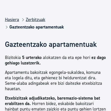
Hasiera
Zerbitzuak
Gazteentzako apartamentuak
Gazteentzako apartamentuak
Bizitokia
5 urterako
alokatzen da eta epe hori
ez dago
gehiago luzatzerik.
Apartamentu bakoitzak egongela-sukaldea, komuna
eta logela ditu, eta gehienez bi heldurentzat dira.
Seme-alaba adingabeak ere bizi daitezke etxebizitza
hauetan.
Etxebizitzak adjudikatzeko, baremazio-sistema bat
erabiltzen da.
Horren bidez, eskabide bakoitzari
hainbat puntu ematen zaizkio eta puntu gehien lortzen