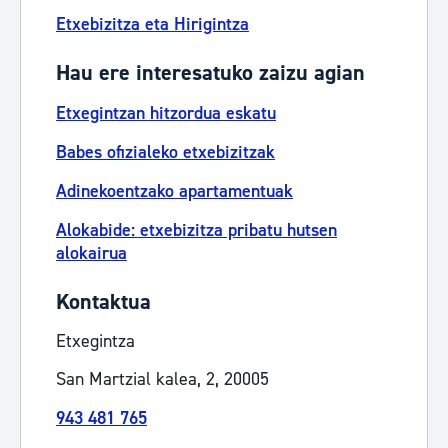
Etxebizitza eta Hirigintza
Hau ere interesatuko zaizu agian
Etxegintzan hitzordua eskatu
Babes ofizialeko etxebizitzak
Adinekoentzako apartamentuak
Alokabide: etxebizitza pribatu hutsen
alokairua
Kontaktua
Etxegintza
San Martzial kalea, 2, 20005
943 481 765