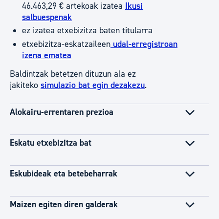
46.463,29 € artekoak izatea
Ikusi
salbuespenak
ez izatea etxebizitza baten titularra
etxebizitza-eskatzaileen
udal-erregistroan
izena ematea
Baldintzak betetzen dituzun ala ez
jakiteko
simulazio bat egin dezakezu
.
Alokairu-errentaren prezioa
Eskatu etxebizitza bat
Eskubideak eta betebeharrak
Maizen egiten diren galderak