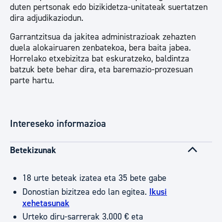
duten pertsonak edo bizikidetza-unitateak suertatzen
dira adjudikaziodun.
Garrantzitsua da jakitea administrazioak zehazten
duela alokairuaren zenbatekoa, bera baita jabea.
Horrelako etxebizitza bat eskuratzeko, baldintza
batzuk bete behar dira, eta baremazio-prozesuan
parte hartu.
Intereseko informazioa
Betekizunak
18 urte beteak izatea eta 35 bete gabe
Donostian bizitzea edo lan egitea.
Ikusi
xehetasunak
Urteko diru-sarrerak 3.000 € eta