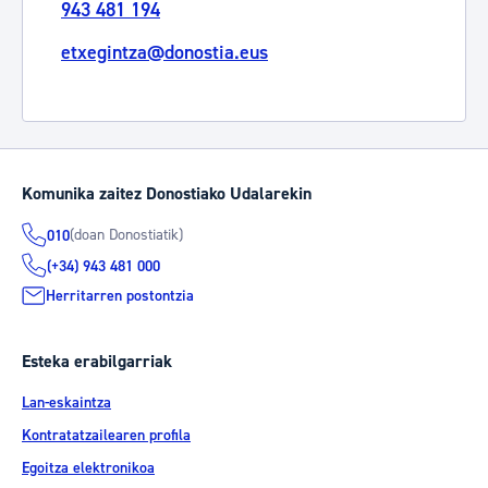
943 481 194
etxegintza@donostia.eus
Komunika zaitez Donostiako Udalarekin
(doan Donostiatik)
010
(+34) 943 481 000
Herritarren postontzia
Esteka erabilgarriak
Lan-eskaintza
Kontratatzailearen profila
Egoitza elektronikoa