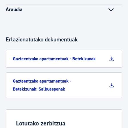
Araudia
Erlazionatutako dokumentuak
Gazteentzako apartamentuak - Betekizunak
Gazteentzako apartamentuak -
Betekizunak: Salbuespenak
Lotutako zerbitzua