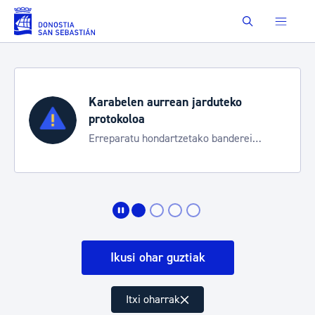
Eduki nagusira joan
Buscar
Karabelen aurrean jarduteko
protokoloa
Erreparatu hondartzetako banderei
egoeraren berri izateko
Ikusi ohar guztiak
Itxi oharrak