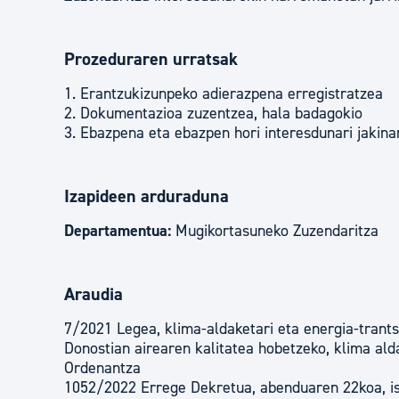
Prozeduraren urratsak
1. Erantzukizunpeko adierazpena erregistratzea
2. Dokumentazioa zuzentzea, hala badagokio
3. Ebazpena eta ebazpen hori interesdunari jakina
Izapideen arduraduna
Departamentua:
Mugikortasuneko Zuzendaritza
Araudia
7/2021 Legea, klima-aldaketari eta energia-trants
Donostian airearen kalitatea hobetzeko, klima ald
Ordenantza
1052/2022 Errege Dekretua, abenduaren 22koa, is