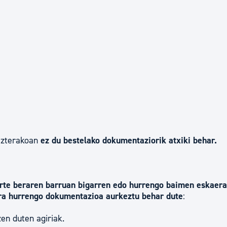
ezterakoan
ez du bestelako dokumentaziorik atxiki behar.
urte beraren barruan bigarren edo hurrengo baimen eskaer
era hurrengo dokumentazioa aurkeztu behar dute
:
zen duten agiriak.