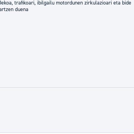
oa, trafikoari, ibilgailu motordunen zirkulazioari eta bide
nartzen duena