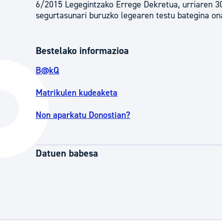
6/2015 Legegintzako Errege Dekretua, urriaren 30ek
segurtasunari buruzko legearen testu bategina o
Bestelako informazioa
B@kQ
Matrikulen kudeaketa
Non aparkatu Donostian?
Datuen babesa