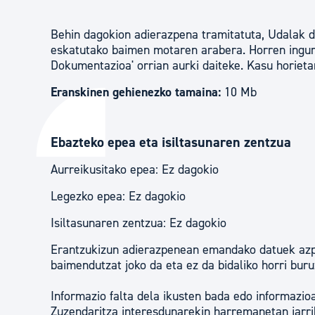
Behin dagokion adierazpena tramitatuta, Udalak d
eskatutako baimen motaren arabera. Horren ingur
Dokumentazioa' orrian aurki daiteke. Kasu horietan
Eranskinen gehienezko tamaina:
10 Mb
Ebazteko epea eta isiltasunaren zentzua
Aurreikusitako epea: Ez dagokio
Legezko epea: Ez dagokio
Isiltasunaren zentzua: Ez dagokio
Erantzukizun adierazpenean emandako datuek azpi
baimendutzat joko da eta ez da bidaliko horri bur
Informazio falta dela ikusten bada edo informazi
Zuzendaritza interesdunarekin harremanetan jarr