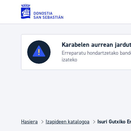
Eduki nagusira joan
Zerbitzuak
Aste Nagusia 2026
Trafiko mozketak eta garraio ze
Errolda eta gai pertsonalak
Gizarte-zerbitzuak
Mugikortasuna
Hasiera
Izapideen katalogoa
Isuri Gutxiko 