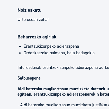
Noiz eskatu
Urte osoan zehar
Beharrezko agiriak
Erantzukizunpeko adierazpena
Ordezkatzeko baimena, hala badagokio
Interesdunak erantzukizunpeko adierazpena aurk
Salbuespena
Aldi baterako mugikortasun murrizketa dutenek 
egitean, erantzukizunpeko adierazpenarekin bat
- Aldi baterako mugikortasun murrizketa justifikat