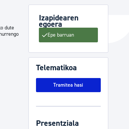
Izapidearen
egoera
ta enplegua
ko dute
 hurrengo
Epe barruan
ubideak eta bizikidetza
Telematikoa
Tramitea hasi
Presentziala