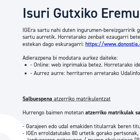
Herritarren segurtasuna eta larrialdiak
Isuri Gutxiko Eremu
Osasun publikoa, animaliak eta kontsumoa
IGEra sartu nahi duten ingurumen-bereizgarririk 
sartu aurretik. Horretarako zenbait ezaugarri bet
estekan dago eskuragarri:
https://www.donostia
Haurrak eta gazteak
Adierazpena bi modutara aurkez daiteke:
- Online: web inprimakia betez. Horretarako ide
- Aurrez aurre: herritarren arretarako Udalinf
Herritarren partaidetza eta elkartegintza
Kirola
Salbuespena
atzerriko matrikulentzat
Hurrengo baimen motetan
atzerriko matrikulak s
- Garajeen edo udal emakiden titularrak beren titu
- IGEn erroldatutako 80 urtetik gorako pertsonak,