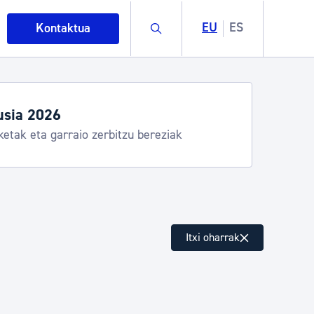
Buscar
EU
ES
Kontaktua
usia 2026: egitaraua
8-15
intza
Itxi oharrak
ndakinak eta ingurumena