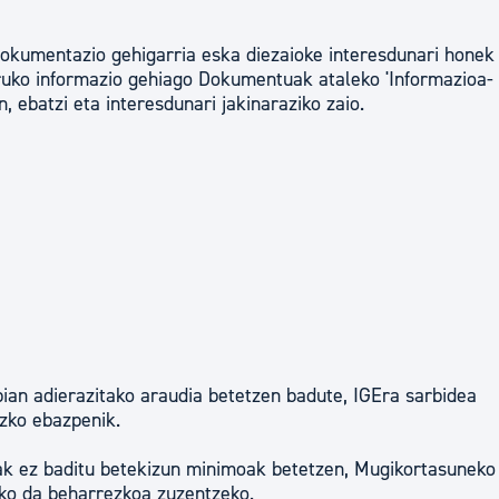
okumentazio gehigarria eska diezaioke interesdunari honek
uko informazio gehiago Dokumentuak ataleko 'Informazioa-
, ebatzi eta interesdunari jakinaraziko zaio.
an adierazitako araudia betetzen badute, IGEra sarbidea
uzko ebazpenik.
oak ez baditu betekizun minimoak betetzen, Mugikortasuneko
iko da beharrezkoa zuzentzeko.