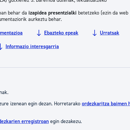
LA) gutxienez 3. baremoa dutenak, lekualdatzeko
tea
Udal administrazioa
joan behar da
izapidea presentzialki
betetzeko (ezin da web
Iragarki ofizialen taula
umentaziorik aurkeztu behar.
Egutegi fiskala
mentazioa
Ebazteko epeak
Urratsak
enda
Gardentasun ataria
Informazio interesgarria
nak.
zure izenean egin dezan. Horretarako
ordezkaritza baimen 
dezkarien erregistroan
egin dezakezu.