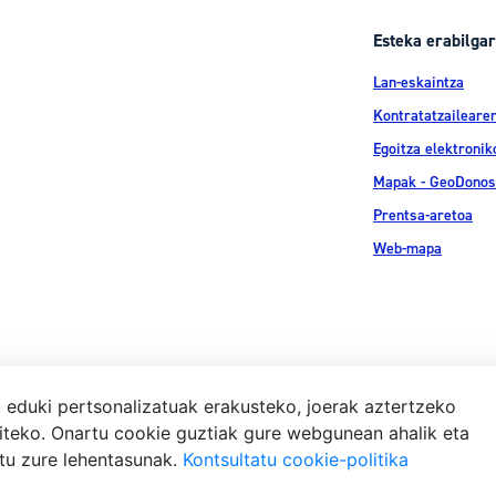
Esteka erabilgar
Lan-eskaintza
Kontratatzailearen
Egoitza elektronik
Mapak - GeoDonos
Prentsa-aretoa
Web-mapa
, eduki pertsonalizatuak erakusteko, joerak aztertzeko
iteko. Onartu cookie guztiak gure webgunean ahalik eta
Lege-ohar
atu zure lehentasunak.
Kontsultatu cookie-politika