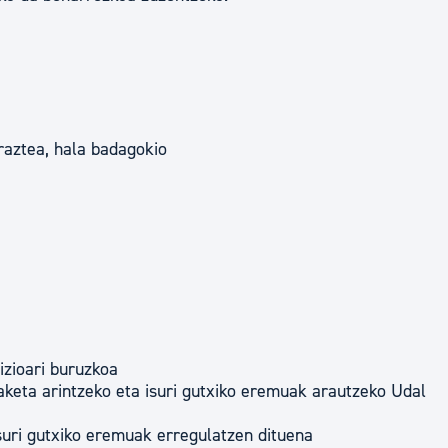
raztea, hala badagokio
izioari buruzkoa
aketa arintzeko eta isuri gutxiko eremuak arautzeko Udal
uri gutxiko eremuak erregulatzen dituena