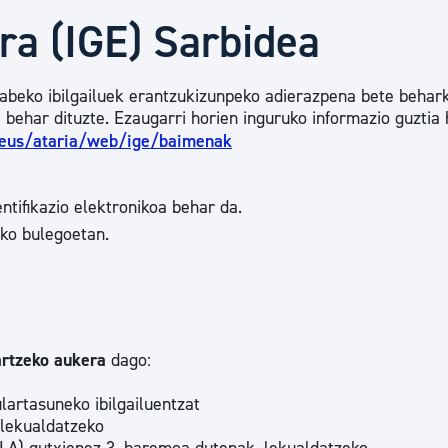
Euskara
ra (IGE) Sarbidea
Garapen ekonomikoa e
gabeko ibilgailuek erantzukizunpeko adierazpena bete behar
e behar dituzte. Ezaugarri horien inguruko informazio guztia
.eus/ataria/web/ige/baimenak
Berdintasuna, Giza Esk
ntifikazio elektronikoa behar da.
oko bulegoetan.
Kultura
Turismoa
artzeko aukera
dago:
lartasuneko ibilgailuentzat
 lekualdatzeko