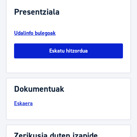
Presentziala
Udalinfo bulegoak
Eskatu hitzordua
Dokumentuak
Eskaera
Zerikusia duten izapide