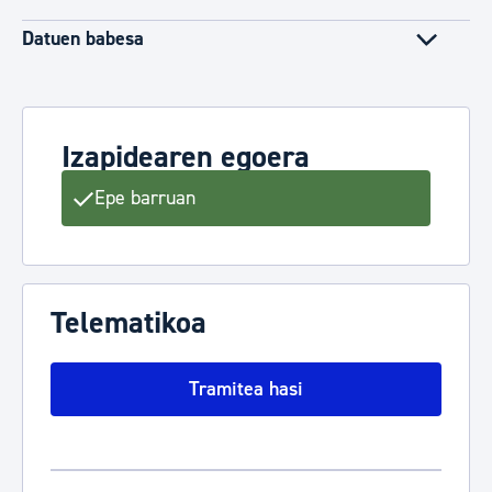
Datuen babesa
Izapidearen egoera
Epe barruan
Telematikoa
Tramitea hasi