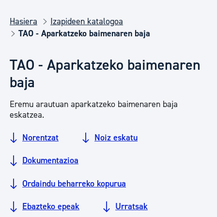
Hasiera
Izapideen katalogoa
TAO - Aparkatzeko baimenaren baja
TAO - Aparkatzeko baimenaren
baja
Eremu arautuan aparkatzeko baimenaren baja
eskatzea.
Norentzat
Noiz eskatu
Dokumentazioa
Ordaindu beharreko kopurua
Ebazteko epeak
Urratsak