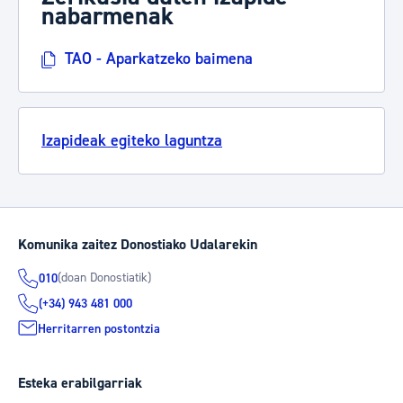
nabarmenak
TAO - Aparkatzeko baimena
Izapideak egiteko laguntza
Komunika zaitez Donostiako Udalarekin
(doan Donostiatik)
010
(+34) 943 481 000
Herritarren postontzia
Esteka erabilgarriak