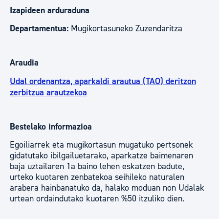
Izapideen arduraduna
Departamentua:
Mugikortasuneko Zuzendaritza
Araudia
Udal ordenantza, aparkaldi arautua (TAO) deritzon
zerbitzua arautzekoa
Bestelako informazioa
Egoiliarrek eta mugikortasun mugatuko pertsonek
gidatutako ibilgailuetarako, aparkatze baimenaren
baja uztailaren 1a baino lehen eskatzen badute,
urteko kuotaren zenbatekoa seihileko naturalen
arabera hainbanatuko da, halako moduan non Udalak
urtean ordaindutako kuotaren %50 itzuliko dien.