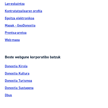
Lan-eskaintza
Kontratatzailearen profila
Egoitza elektronikoa
Mapak - GeoDonostia
Prentsa-aretoa
Web-mapa
Beste webgune korporatibo batzuk
Donostia Kirola
Donostia Kultura
Donostia Turismoa
Donostia Sustapena
Dbus