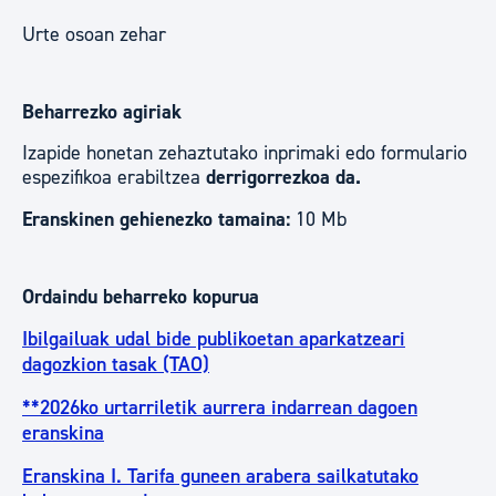
Urte osoan zehar
Beharrezko agiriak
Izapide honetan zehaztutako inprimaki edo formulario
espezifikoa erabiltzea
derrigorrezkoa da.
Eranskinen gehienezko tamaina:
10 Mb
Ordaindu beharreko kopurua
Ibilgailuak udal bide publikoetan aparkatzeari
dagozkion tasak (TAO)
**2026ko urtarriletik aurrera indarrean dagoen
eranskina
Eranskina I. Tarifa guneen arabera sailkatutako