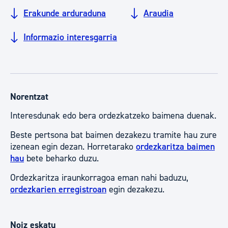
Erakunde arduraduna
Araudia
Informazio interesgarria
Norentzat
Interesdunak edo bera ordezkatzeko baimena duenak.
Beste pertsona bat baimen dezakezu tramite hau zure
izenean egin dezan. Horretarako
ordezkaritza baimen
hau
bete beharko duzu.
Ordezkaritza iraunkorragoa eman nahi baduzu,
ordezkarien erregistroan
egin dezakezu.
Noiz eskatu