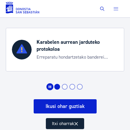
Eduki nagusira joan
Buscar
Karabelen aurrean jarduteko
protokoloa
Erreparatu hondartzetako banderei
egoeraren berri izateko
Ikusi ohar guztiak
Itxi oharrak