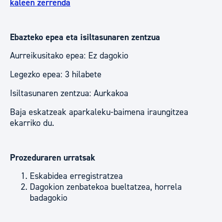
kaleen zerrenda
Ebazteko epea eta isiltasunaren zentzua
Aurreikusitako epea: Ez dagokio
Legezko epea: 3 hilabete
Isiltasunaren zentzua: Aurkakoa
Baja eskatzeak aparkaleku-baimena iraungitzea
ekarriko du.
Prozeduraren urratsak
Eskabidea erregistratzea
Dagokion zenbatekoa bueltatzea, horrela
badagokio