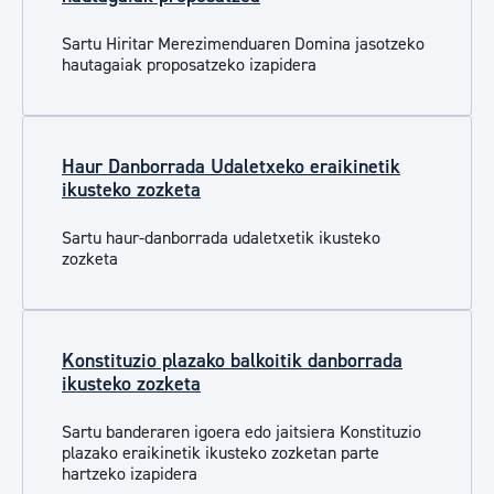
Sartu Hiritar Merezimenduaren Domina jasotzeko
hautagaiak proposatzeko izapidera
Haur Danborrada Udaletxeko eraikinetik
ikusteko zozketa
Sartu haur-danborrada udaletxetik ikusteko
zozketa
Konstituzio plazako balkoitik danborrada
ikusteko zozketa
Sartu banderaren igoera edo jaitsiera Konstituzio
plazako eraikinetik ikusteko zozketan parte
hartzeko izapidera