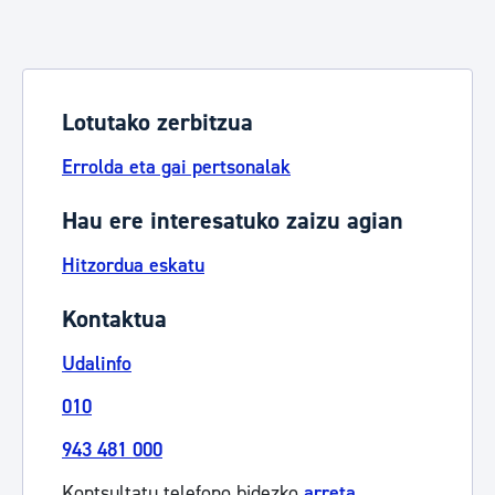
Lotutako zerbitzua
Errolda eta gai pertsonalak
Hau ere interesatuko zaizu agian
Hitzordua eskatu
Kontaktua
Udalinfo
010
943 481 000
Kontsultatu telefono bidezko
arreta