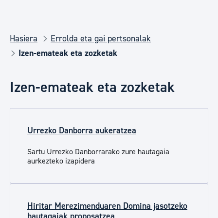
Hasiera
Errolda eta gai pertsonalak
Izen-emateak eta zozketak
Izen-emateak eta zozketak
Urrezko Danborra aukeratzea
Sartu Urrezko Danborrarako zure hautagaia
aurkezteko izapidera
Hiritar Merezimenduaren Domina jasotzeko
hautagaiak proposatzea