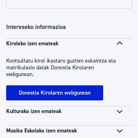
Intereseko informazioa
Kiroleko izen emateak
Kontsultatu kirol ikastaro guztien eskaintza eta
matrikulazio datak Donostia Kirolaren
webgunean.
Donostia Kirolaren webgunean
Kulturako izen emateak
Musika Eskolako izen emateak