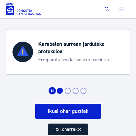
Eduki nagusira joan
Buscar
Karabelen aurrean jarduteko
protokoloa
Erreparatu hondartzetako banderei
egoeraren berri izateko
Ikusi ohar guztiak
Itxi oharrak