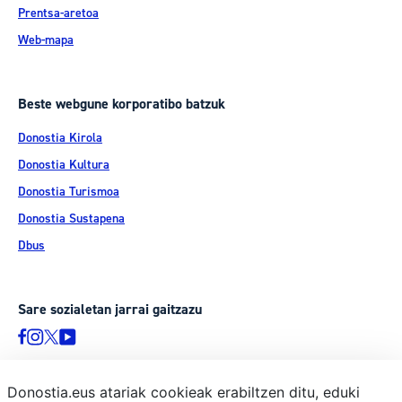
Prentsa-aretoa
Web-mapa
Beste webgune korporatibo batzuk
Donostia Kirola
Donostia Kultura
Donostia Turismoa
Donostia Sustapena
Dbus
Sare sozialetan jarrai gaitzazu
Donostia.eus atariak cookieak erabiltzen ditu, eduki