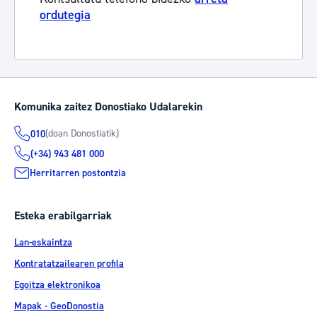
ordutegia
Komunika zaitez Donostiako Udalarekin
(doan Donostiatik)
010
(+34) 943 481 000
Herritarren postontzia
Esteka erabilgarriak
Lan-eskaintza
Kontratatzailearen profila
Egoitza elektronikoa
Mapak - GeoDonostia