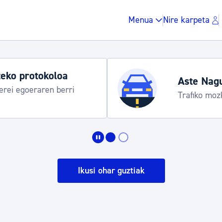
Menua
Nire karpeta
eko protokoloa
Aste Nag
rei egoeraren berri
Trafiko moz
Zergak eta isunak
Etxebizitza eta hirig
Ikusi ohar guztiak
Gune publikoa, ho