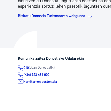
bihurtzen du Donostia. Inguruaren edertasuna don
esperientzia sortuz: lehen paseotik laguntzen due
Bisitatu Donostia Turismoaren webgunea
Komunika zaitez Donostiako Udalarekin
(doan Donostiatik)
010
(+34) 943 481 000
Herritarren postontzia