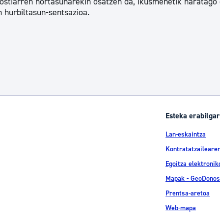
ostiarren nortasunarekin osatzen da, ikusmenetik haratago
n hurbiltasun-sentsazioa.
Esteka erabilgar
Lan-eskaintza
Kontratatzailearen
Egoitza elektronik
Mapak - GeoDonos
Prentsa-aretoa
Web-mapa