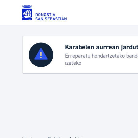
Eduki nagusira joan
Karabelen aurrean jardut
Zerbitzuak
Erreparatu hondartzetako bande
izateko
Errolda eta gai pertsonalak
Gizarte-zerbitzuak
Mugikortasuna