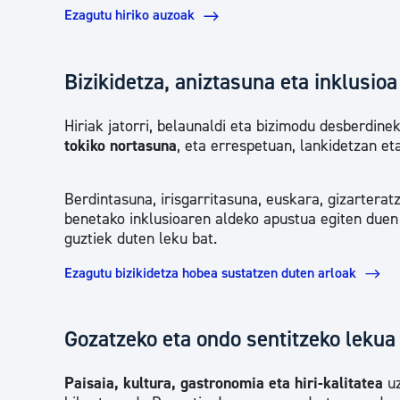
Ezagutu hiriko auzoak
Bizikidetza, aniztasuna eta inklusioa
Hiriak jatorri, belaunaldi eta bizimodu desberdine
tokiko nortasuna
, eta errespetuan, lankidetzan et
Berdintasuna, irisgarritasuna, euskara, gizartera
benetako inklusioaren aldeko apustua egiten duen h
guztiek duten leku bat.
Ezagutu bizikidetza hobea sustatzen duten arloak
Gozatzeko eta ondo sentitzeko lekua
Paisaia, kultura, gastronomia eta hiri-kalitatea
uz