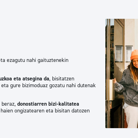
Euskara
Garapen ekonomikoa e
Berdintasuna, Giza Esk
eta ezagutu nahi gaituztenekin
Kultura
tuzkoa eta atsegina da
, bisitatzen
 eta gure bizimoduaz gozatu nahi dutenak
Turismoa
, beraz,
donostiarren bizi-kalitatea
z haien ongizatearen eta bisitan datozen