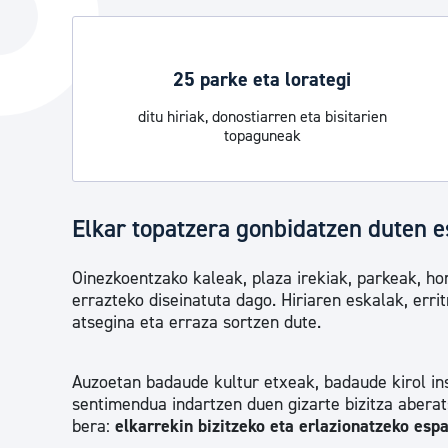
Hiria
Aktualita
Hiria orain
Albisteak
25 parke eta lorategi
Hiria ezagutu
Abisuak
ditu hiriak, donostiarren eta bisitarien
Etorkizuneko hiria
Kultur ag
topaguneak
Elkar topatzera gonbidatzen duten 
Oinezkoentzako kaleak, plaza irekiak, parkeak, ho
errazteko diseinatuta dago. Hiriaren eskalak, err
atsegina eta erraza sortzen dute.
Auzoetan badaude kultur etxeak, badaude kirol in
sentimendua indartzen duen gizarte bizitza aberat
bera:
elkarrekin bizitzeko eta erlazionatzeko espa