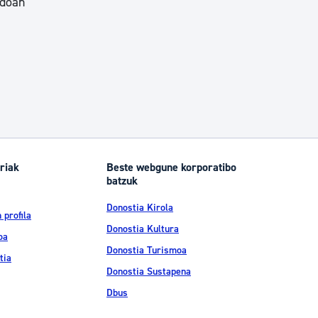
 doan
riak
Beste webgune korporatibo
batzuk
Donostia Kirola
 profila
Donostia Kultura
oa
Donostia Turismoa
tia
Donostia Sustapena
Dbus