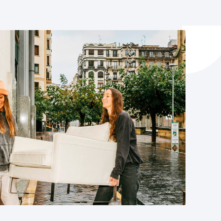
ta enplegua
ubideak eta bizikidetza