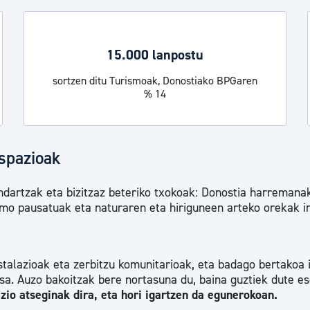
tea
Udal administrazioa
Iragarki ofizialen taula
15.000 lanpostu
Egutegi fiskala
sortzen ditu Turismoak, Donostiako BPGaren
enda
Gardentasun ataria
% 14
espazioak
ndartzak eta bizitzaz beteriko txokoak: Donostia harremana
itmo pausatuak eta naturaren eta hiriguneen arteko orekak 
stalazioak eta zerbitzu komunitarioak, eta badago bertakoa 
sa. Auzo bakoitzak bere nortasuna du, baina guztiek dute es
zio atseginak dira, eta hori igartzen da egunerokoan.