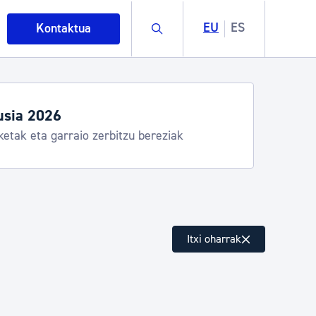
Buscar
EU
ES
Kontaktua
usia 2026
ketak eta garraio zerbitzu bereziak
intza
Itxi oharrak
ndakinak eta ingurumena