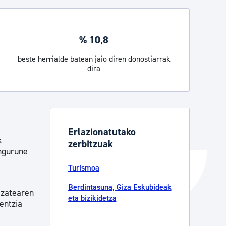
Izapideen katalogoa
% 10,8
Tramitaziorako laguntza
beste herrialde batean jaio diren donostiarrak
dira
Erlazionatutako
k
zerbitzuak
ingurune
Turismoa
Berdintasuna, Giza Eskubideak
izatearen
eta bizikidetza
entzia