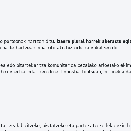
ko pertsonak hartzen ditu.
Izaera plural horrek aberastu egi
a parte-hartzean oinarritutako bizikidetza elikatzen du.
tzea edo bitartekaritza komunitarioa bezalako arloetako eki
iri-eredua indartzen dute. Donostia, funtsean, hiri irekia da
tartzeak bizitzeko, bisitatzeko eta partekatzeko leku ezin 