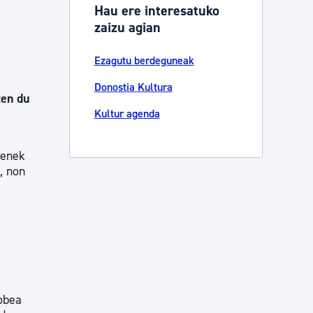
Hau ere interesatuko
zaizu agian
Ezagutu berdeguneak
Donostia Kultura
ten du
Kultur agenda
menek
, non
hobea