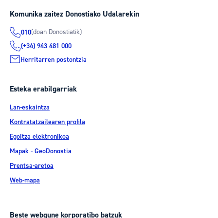
Komunika zaitez Donostiako Udalarekin
(doan Donostiatik)
010
(+34) 943 481 000
Herritarren postontzia
Esteka erabilgarriak
Lan-eskaintza
Kontratatzailearen profila
Egoitza elektronikoa
Mapak - GeoDonostia
Prentsa-aretoa
Web-mapa
Beste webgune korporatibo batzuk