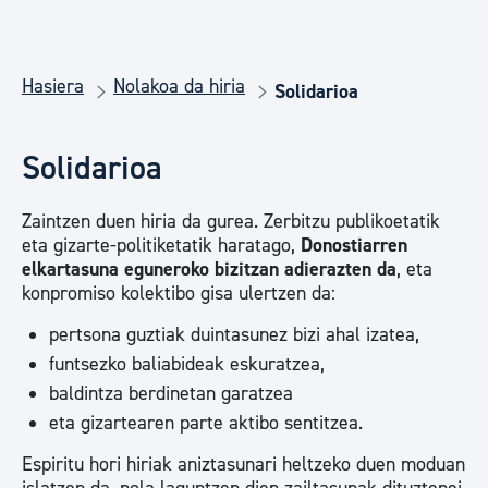
Hasiera
Nolakoa da hiria
Solidarioa
Solidarioa
Zaintzen duen hiria da gurea. Zerbitzu publikoetatik
eta gizarte-politiketatik haratago,
Donostiarren
elkartasuna eguneroko bizitzan adierazten da
, eta
konpromiso kolektibo gisa ulertzen da:
pertsona guztiak duintasunez bizi ahal izatea,
funtsezko baliabideak eskuratzea,
baldintza berdinetan garatzea
eta gizartearen parte aktibo sentitzea.
Espiritu hori hiriak aniztasunari heltzeko duen moduan