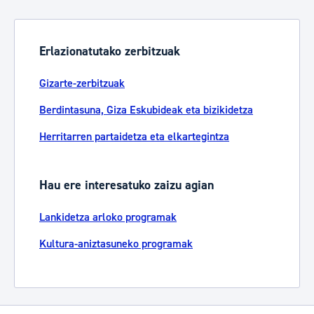
Erlazionatutako zerbitzuak
Gizarte-zerbitzuak
Berdintasuna, Giza Eskubideak eta bizikidetza
Herritarren partaidetza eta elkartegintza
Hau ere interesatuko zaizu agian
Lankidetza arloko programak
Kultura-aniztasuneko programak