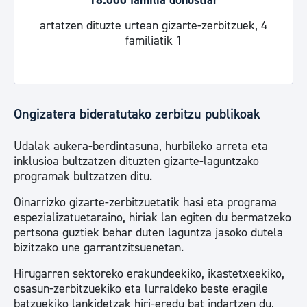
18.000 familia donostiar
artatzen dituzte urtean gizarte-zerbitzuek, 4
familiatik 1
Ongizatera bideratutako zerbitzu publikoak
Udalak aukera-berdintasuna, hurbileko arreta eta
inklusioa bultzatzen dituzten gizarte-laguntzako
programak bultzatzen ditu.
Oinarrizko gizarte-zerbitzuetatik hasi eta programa
espezializatuetaraino, hiriak lan egiten du bermatzeko
pertsona guztiek behar duten laguntza jasoko dutela
bizitzako une garrantzitsuenetan.
Hirugarren sektoreko erakundeekiko, ikastetxeekiko,
osasun-zerbitzuekiko eta lurraldeko beste eragile
batzuekiko lankidetzak hiri-eredu bat indartzen du,