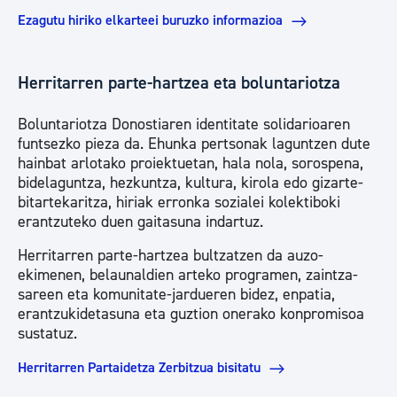
Ezagutu hiriko elkarteei buruzko informazioa
Herritarren parte-hartzea eta boluntariotza
Boluntariotza Donostiaren identitate solidarioaren
funtsezko pieza da. Ehunka pertsonak laguntzen dute
hainbat arlotako proiektuetan, hala nola, sorospena,
bidelaguntza, hezkuntza, kultura, kirola edo gizarte-
bitartekaritza, hiriak erronka sozialei kolektiboki
erantzuteko duen gaitasuna indartuz.
Herritarren parte-hartzea bultzatzen da auzo-
ekimenen, belaunaldien arteko programen, zaintza-
sareen eta komunitate-jardueren bidez, enpatia,
erantzukidetasuna eta guztion onerako konpromisoa
sustatuz.
Herritarren Partaidetza Zerbitzua bisitatu