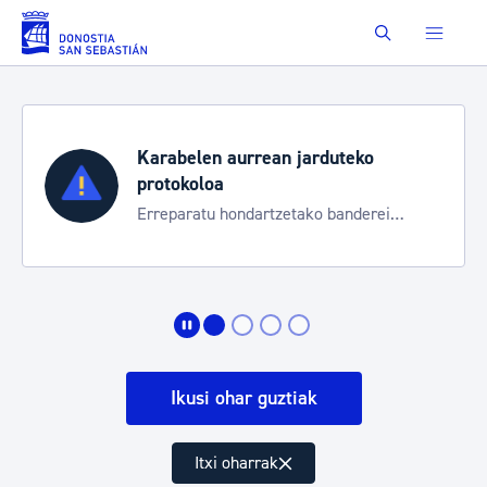
Eduki nagusira joan
Buscar
Karabelen aurrean jarduteko
protokoloa
Erreparatu hondartzetako banderei
egoeraren berri izateko
Ikusi ohar guztiak
Itxi oharrak