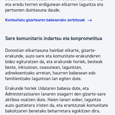
eta eredu horren erdigunean elkarren laguntza eta
pertsonen duintasuna daude.
Kontsultatu gizartearen babeserako zerbitzuak
Sare komunitario indartsu eta konprometitua
Donostian elkartasuna hainbat elkarte, gizarte-
erakunde, auzo-sare eta komunitate-erakunderen
bidez egituratzen da, eta erakunde horiek, besteak
beste, inklusioan, osasunean, laguntzan,
adinekoentzako arretan, haurren babesean edo
familientzako laguntzan lan egiten dute.
Erakunde horiek Udalaren babesa dute, eta
Administrazioaren lanaren osagarri den gizarte-sare
aktiboa osatzen dute. Haien lanari esker, laguntza
auzo guztietara iristen da, eta erantzunak komunitate
bakoitzaren benetako beharretara egokitzen dira.