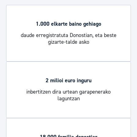
1.000 elkarte baino gehiago
daude erregistratuta Donostian, eta beste
gizarte-talde asko
2 milioi euro inguru
inbertitzen dira urtean garapenerako
laguntzan