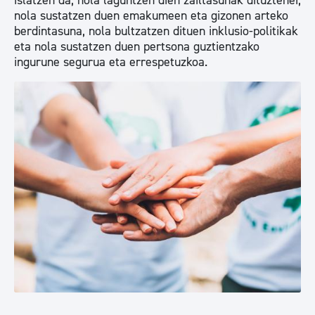
islatzen da, nola laguntzen dien zailtasunak dituztenei,
nola sustatzen duen emakumeen eta gizonen arteko
berdintasuna, nola bultzatzen dituen inklusio-politikak
eta nola sustatzen duen pertsona guztientzako
ingurune segurua eta errespetuzkoa.