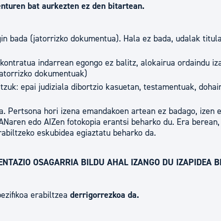
nturen bat aurkezten ez den bitartean.
gin bada (jatorrizko dokumentua). Hala ez bada, udalak titul
kontratua indarrean egongo ez balitz, alokairua ordaindu i
Jatorrizko dokumentuak)
tzuk: epai judiziala dibortzio kasuetan, testamentuak, dohai
na. Pertsona hori izena emandakoen artean ez badago, izen 
ANaren edo AIZen fotokopia erantsi beharko du. Era berean
abiltzeko eskubidea egiaztatu beharko da.
TAZIO OSAGARRIA BILDU AHAL IZANGO DU IZAPIDEA 
ezifikoa erabiltzea
derrigorrezkoa da.