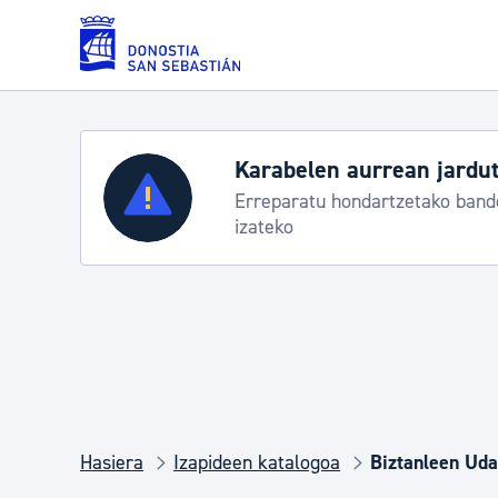
Eduki nagusira joan
Zerbitzuak
Aste Nagusia 2026:
k
Abuztuak 8-15
Errolda eta gai pertsonalak
Gizarte-zerbitzuak
Mugikortasuna
Hasiera
Izapideen katalogoa
Biztanleen Udal