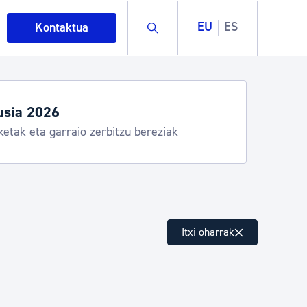
Buscar
EU
ES
Kontaktua
ordutegiak eta zerbitzuak
, Donostia Kirola, Donostia Kultura, San Telmo,
 Hondalea, Turismoa
intza
Itxi oharrak
ndakinak eta ingurumena