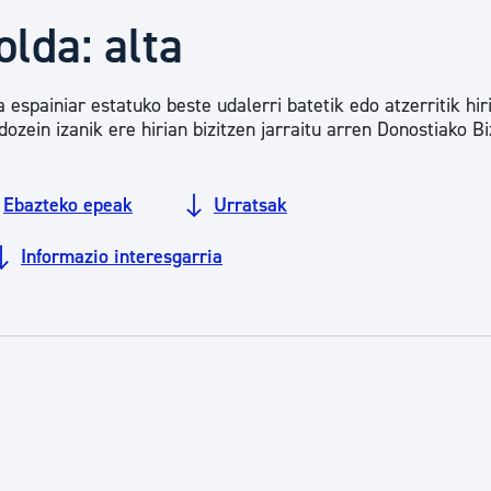
Euskara
lda: alta
Garapen ekonomikoa e
spainiar estatuko beste udalerri batetik edo atzerritik hir
edozein izanik ere hirian bizitzen jarraitu arren Donostiako B
Berdintasuna, Giza Esk
Ebazteko epeak
Urratsak
Informazio interesgarria
Kultura
Turismoa