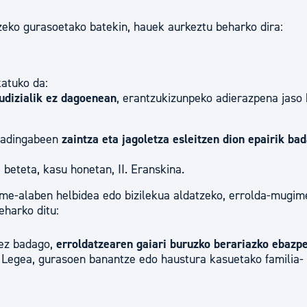
eko gurasoetako batekin, hauek aurkeztu beharko dira:
atuko da:
udizialik ez dagoenean
, erantzukizunpeko adierazpena jaso
i adingabeen
zaintza eta jagoletza esleitzen dion epairik ba
beteta, kasu honetan, II. Eranskina.
e-alaben helbidea edo bizilekua aldatzeko, errolda-mugi
harko ditu:
 ez badago,
erroldatzearen gaiari buruzko berariazko ebazp
Legea, gurasoen banantze edo haustura kasuetako familia-