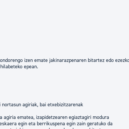
ondorengo izen emate jakinarazpenaren bitartez edo ezezk
 hilabeteko epean.
nortasun agiriak, bai etxebizitzarenak
 agiria ematea, izapidetzearen egiaztagiri modura
eskaera egin eta berrikuspena egin zain geratuko da