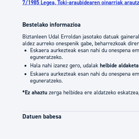
7/1985 Legea, Toki-araubidearen oinarriak arautz
Bestelako informazioa
Biztanleen Udal Erroldan jasotako datuak gainerak
aldez aurreko onespenik gabe, beharrezkoak diren
Eskaera aurkezteak esan nahi du onespena em
eguneratzeko.
Hala nahi izanez gero, udalak
helbide aldaket
Eskaera aurkezteak esan nahi du onespena em
eguneratzeko.
*Ez ahaztu
zerga helbidea ere aldatzeko eskatzea
Datuen babesa