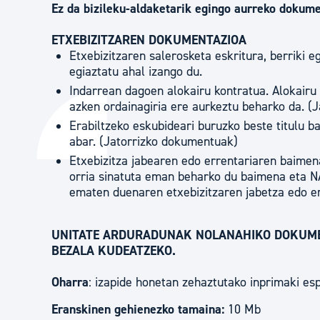
Ez da bizileku-aldaketarik egingo aurreko dokume
ETXEBIZITZAREN DOKUMENTAZIOA
Etxebizitzaren salerosketa eskritura, berriki e
egiaztatu ahal izango du.
Indarrean dagoen alokairu kontratua. Alokairu 
azken ordainagiria ere aurkeztu beharko da. (
Erabiltzeko eskubideari buruzko beste titulu ba
abar. (Jatorrizko dokumentuak)
Etxebizitza jabearen edo errentariaren baime
orria sinatuta eman beharko du baimena eta N
ematen duenaren etxebizitzaren jabetza edo er
UNITATE ARDURADUNAK NOLANAHIKO DOKUMEN
BEZALA KUDEATZEKO.
Oharra
: izapide honetan zehaztutako inprimaki esp
Eranskinen gehienezko tamaina:
10 Mb