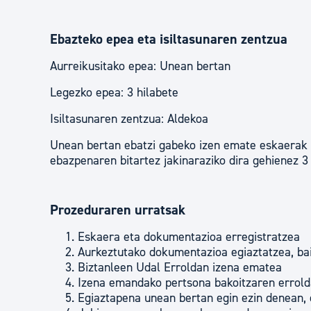
Ebazteko epea eta isiltasunaren zentzua
Aurreikusitako epea: Unean bertan
Legezko epea: 3 hilabete
Isiltasunaren zentzua: Aldekoa
Unean bertan ebatzi gabeko izen emate eskaerak 
ebazpenaren bitartez jakinaraziko dira gehienez 3
Prozeduraren urratsak
Eskaera eta dokumentazioa erregistratzea
Aurkeztutako dokumentazioa egiaztatzea, bai 
Biztanleen Udal Erroldan izena ematea
Izena emandako pertsona bakoitzaren errolda
Egiaztapena unean bertan egin ezin denean, 