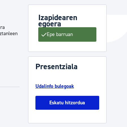
Izapidearen
egoera
ta enplegua
ira
iztanleen
Epe barruan
ubideak eta bizikidetza
Presentziala
Udalinfo bulegoak
Eskatu hitzordua