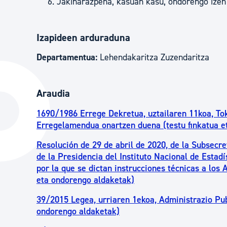
Jakinarazpena, kasuan kasu, ondorengo izen
Izapideen arduraduna
Departamentua:
Lehendakaritza Zuzendaritza
Araudia
1690/1986 Errege Dekretua, uztailaren 11koa, To
Erregelamendua onartzen duena (testu finkatua e
Resolución de 29 de abril de 2020, de la Subsecre
de la Presidencia del Instituto Nacional de Estad
por la que se dictan instrucciones técnicas a los
eta ondorengo aldaketak)
39/2015 Legea, urriaren 1ekoa, Administrazio Pub
ondorengo aldaketak)