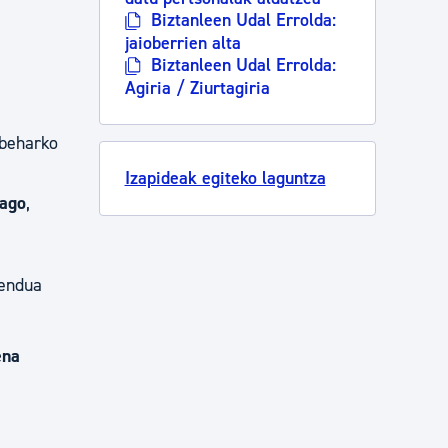
Biztanleen Udal Errolda:
jaioberrien alta
Biztanleen Udal Errolda:
Agiria / Ziurtagiria
 beharko
Izapideak egiteko laguntza
dago
,
mendua
ena