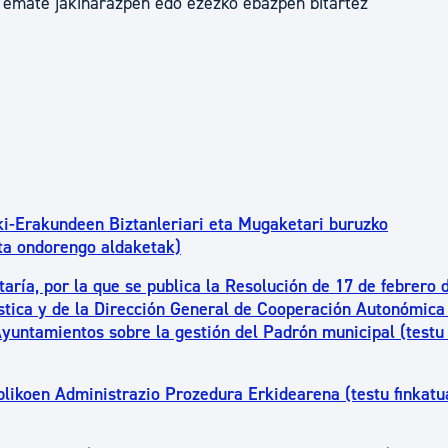
 emate jakinarazpen edo ezezko ebazpen bitartez
ki-Erakundeen Biztanleriari eta Mugaketari buruzko
ta ondorengo aldaketak)
taría, por la que se publica la Resolución de 17 de febrero 
ística y de la Dirección General de Cooperación Autonómica 
 Ayuntamientos sobre la gestión del Padrón municipal (testu
likoen Administrazio Prozedura Erkidearena (testu finkatu