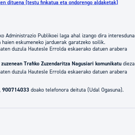
en dituena (testu finkatua eta ondorengo aldaketak)
o Administrazio Publikoei laga ahal izango dira interesdun
 haien eskumeneko jarduerak garatzeko soilik.
aten duzula Hautesle Errolda eskaerako datuen arabera
a zuzenean Trafiko Zuzendaritza Nagusiari komunikatu
dieza
aten duzula Hautesle Errolda eskaerako datuen arabera
,
900714033
doako telefonora deituta (Udal Ogasuna).