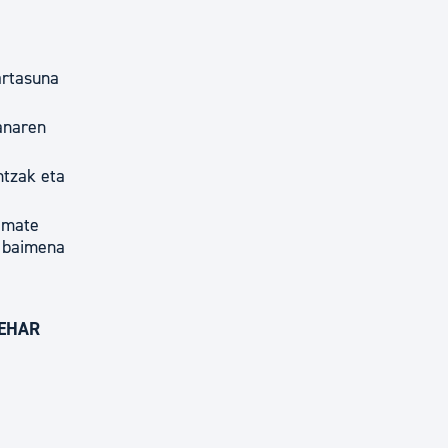
artasuna
zanaren
ntzak eta
emate
, baimena
BEHAR