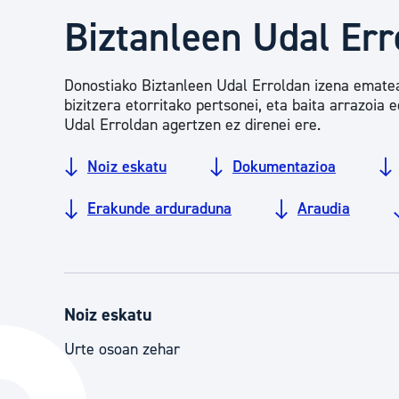
Herritarren segurtasuna eta larrialdiak
Biztanleen Udal Erro
Osasun publikoa, animaliak eta kontsumoa
Donostiako Biztanleen Udal Erroldan izena ematea e
bizitzera etorritako pertsonei, eta baita arrazoia 
Udal Erroldan agertzen ez direnei ere.
Haurrak eta gazteak
Noiz eskatu
Dokumentazioa
Erakunde arduraduna
Araudia
Herritarren partaidetza eta elkartegintza
Kirola
Noiz eskatu
Urte osoan zehar