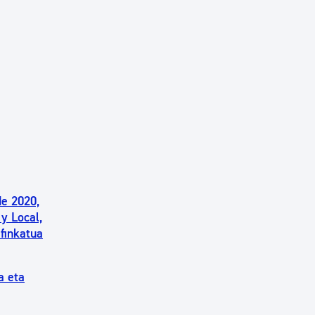
de 2020,
y Local,
 finkatua
a eta