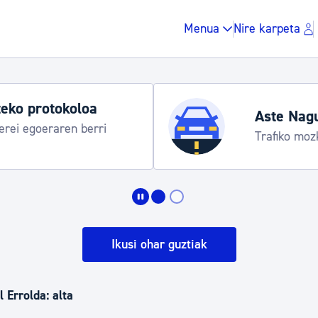
Menua
Nire karpeta
Udako 
 egitaraua
Udalinfo
Urgull,
Zergak eta isunak
Etxebizitza eta hirig
Ikusi ohar guztiak
Gune publikoa, ho
 Errolda: alta