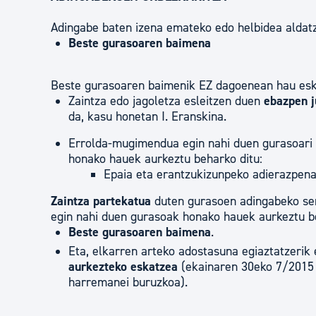
Adingabe baten izena emateko edo helbidea aldatz
Beste gurasoaren baimena
Beste gurasoaren baimenik EZ dagoenean hau esk
Zaintza edo jagoletza esleitzen duen
ebazpen j
da, kasu honetan I. Eranskina.
Errolda-mugimendua egin nahi duen gurasoar
honako hauek aurkeztu beharko ditu:
Epaia eta erantzukizunpeko adierazpena 
Zaintza partekatua
duten gurasoen adingabeko sem
egin nahi duen gurasoak honako hauek aurkeztu be
Beste gurasoaren baimena
.
Eta, elkarren arteko adostasuna egiaztatzerik
aurkezteko eskatzea
(ekainaren 30eko 7/2015 
harremanei buruzkoa).