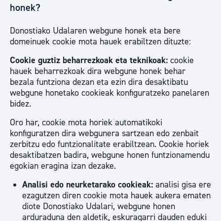
honek?
Donostiako Udalaren webgune honek eta bere
domeinuek cookie mota hauek erabiltzen dituzte:
Cookie guztiz beharrezkoak eta teknikoak:
cookie
hauek beharrezkoak dira webgune honek behar
bezala funtziona dezan eta ezin dira desaktibatu
webgune honetako cookieak konfiguratzeko panelaren
bidez.
Oro har, cookie mota horiek automatikoki
konfiguratzen dira webgunera sartzean edo zenbait
zerbitzu edo funtzionalitate erabiltzean. Cookie horiek
desaktibatzen badira, webgune honen funtzionamendu
egokian eragina izan dezake.
Analisi edo neurketarako cookieak:
analisi gisa ere
ezagutzen diren cookie mota hauek aukera ematen
diote Donostiako Udalari, webgune honen
arduraduna den aldetik, eskuragarri dauden eduki