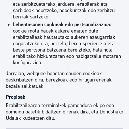
eta zerbitzuetarako jarduera, erabilerak eta
sarbideak neurtzeko, hobekuntzak edo zerbitzu
berriak sartzeko.
Lehentasunen cookieak edo pertsonalizazioa:
cookie mota hauek aukera ematen dute
erabiltzaileak hautatutako aukeren ezaugarriak
gogoratzeko eta, horrela, bere esperientzia eta
beste pertsona batzuena bereizteko, hala nola
erabilitako hizkuntzaren edo nabigatzaile motaren
konfigurazioa.
Jarraian, webgune honetan dauden cookieak
deskribatzen dira, berezkoak edo hirugarrenenak
bezala sailkatuak:
Propioak
Erabiltzailearen terminal-ekipamendura ekipo edo
domeinu batetik bidaltzen direnak dira, eta Donostiako
Udalak kudeatzen ditu.