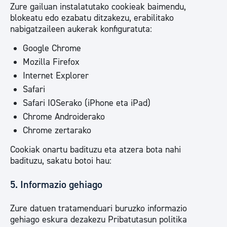
Zure gailuan instalatutako cookieak baimendu,
blokeatu edo ezabatu ditzakezu, erabilitako
nabigatzaileen aukerak konfiguratuta:
Google Chrome
Mozilla Firefox
Internet Explorer
Safari
Safari IOSerako (iPhone eta iPad)
Chrome Androiderako
Chrome zertarako
Cookiak onartu badituzu eta atzera bota nahi
badituzu, sakatu botoi hau:
5. Informazio gehiago
Zure datuen tratamenduari buruzko informazio
gehiago eskura dezakezu Pribatutasun politika