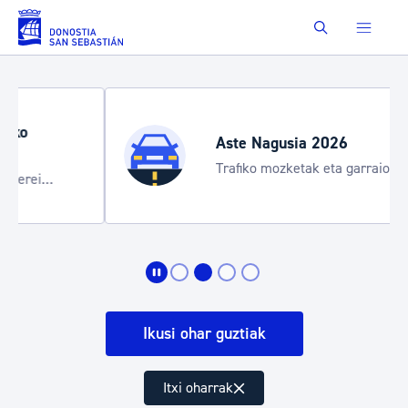
Saut au contenu principal
Buscar
Aste Nagusia 2026
Trafiko mozketak eta garraio zerbitzu
bereziak
Ikusi ohar guztiak
Itxi oharrak