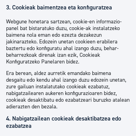
3. Cookieak baimentzea eta konfiguratzea
Webgune honetara sartzean, cookie-en informazio-
panel bat bistaratuko duzu, cookie-ak instalatzeko
baimena nola eman edo ezezta dezakezun
jakinarazteko. Edozein unetan cookieen erabilera
baztertu edo konfiguratu ahal izango duzu, behar-
beharrezkoak direnak izan ezik, Cookieak
Konfiguratzeko Panelaren bidez.
Era berean, aldez aurretik emandako baimena
desgaitu edo kendu ahal izango duzu edozein unetan,
zure gailuan instalatutako cookieak ezabatuz,
nabigatzailearen aukeren konfigurazioaren bidez,
cookieak desaktibatu edo ezabatzeari buruzko atalean
adierazten den bezala.
4. Nabigatzailean cookieak desaktibatzea edo
ezabatzea