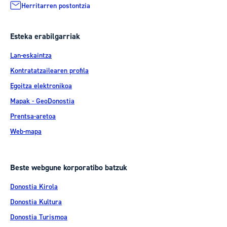
Herritarren postontzia
Esteka erabilgarriak
Lan-eskaintza
Kontratatzailearen profila
Egoitza elektronikoa
Mapak - GeoDonostia
Prentsa-aretoa
Web-mapa
Beste webgune korporatibo batzuk
Donostia Kirola
Donostia Kultura
Donostia Turismoa