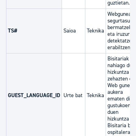
guztietan.
Webguneare
segurtasuna
bermatzeko
TS#
Saioa
Teknika
eta iruzurra
detektatzek
erabiltzen d
Bisitariak
nahiago due
hizkuntza
zehazten du.
Web guneari
aukera
GUEST_LANGUAGE_ID
Urte bat
Teknika
ematen dio
gustukoen
duen
hizkuntza
Bisitaria ber
ospitaleratz