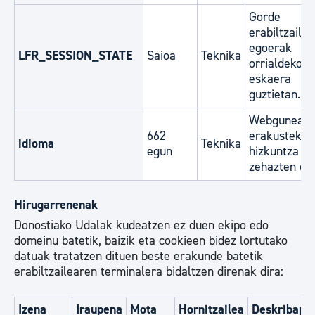
Gorde
erabiltzaile
egoerak
LFR_SESSION_STATE
Saioa
Teknika
orrialdeko
eskaera
guztietan.
Webgunea
662
erakusteko
idioma
Teknika
egun
hizkuntza
zehazten du
Hirugarrenenak
Donostiako Udalak kudeatzen ez duen ekipo edo
domeinu batetik, baizik eta cookieen bidez lortutako
datuak tratatzen dituen beste erakunde batetik
erabiltzailearen terminalera bidaltzen direnak dira:
Izena
Iraupena
Mota
Hornitzailea
Deskribape