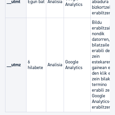
__utmt
Egun bat
Analisia
abiadura
Analytics
bizkortzeko
erabiltzen d
Bildu
erabiltzaile
nondik
datorren, ze
bilatzaile
erabili den,
zein
6
Google
estekaren
__utmz
Analisia
hilabete
Analytics
gainean egi
den klik eta
zein bilaket
termino
erabili zen.
Google
Analytics-e
erabiltzen d