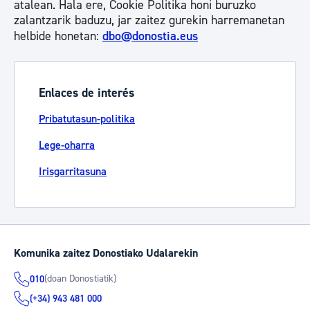
atalean. Hala ere, Cookie Politika honi buruzko
zalantzarik baduzu, jar zaitez gurekin harremanetan
helbide honetan:
dbo@donostia.eus
Enlaces de interés
Pribatutasun-politika
Lege-oharra
Irisgarritasuna
Komunika zaitez Donostiako Udalarekin
(doan Donostiatik)
010
(+34) 943 481 000