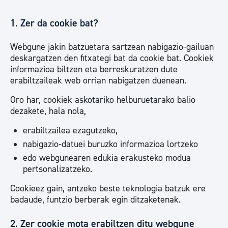
1. Zer da cookie bat?
Webgune jakin batzuetara sartzean nabigazio-gailuan
deskargatzen den fitxategi bat da cookie bat. Cookiek
informazioa biltzen eta berreskuratzen dute
erabiltzaileak web orrian nabigatzen duenean.
Oro har, cookiek askotariko helburuetarako balio
dezakete, hala nola,
erabiltzailea ezagutzeko,
nabigazio-datuei buruzko informazioa lortzeko
edo webgunearen edukia erakusteko modua
pertsonalizatzeko.
Cookieez gain, antzeko beste teknologia batzuk ere
badaude, funtzio berberak egin ditzaketenak.
2. Zer cookie mota erabiltzen ditu webgune