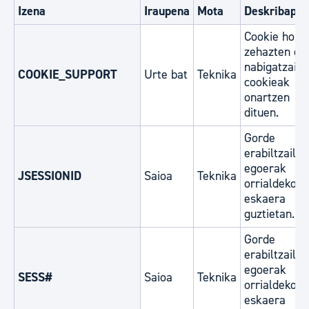
Izena
Iraupena
Mota
Deskribape
Cookie hone
zehazten du
nabigatzaile
COOKIE_SUPPORT
Urte bat
Teknika
cookieak
onartzen
dituen.
Gorde
erabiltzaile
egoerak
JSESSIONID
Saioa
Teknika
orrialdeko
eskaera
guztietan.
Gorde
erabiltzaile
egoerak
SESS#
Saioa
Teknika
orrialdeko
eskaera