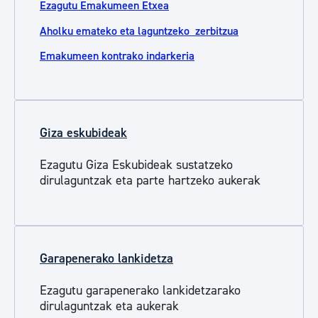
Ezagutu Emakumeen Etxea
Aholku emateko eta laguntzeko zerbitzua
Emakumeen kontrako indarkeria
Giza eskubideak
Ezagutu Giza Eskubideak sustatzeko
dirulaguntzak eta parte hartzeko aukerak
Garapenerako lankidetza
Ezagutu garapenerako lankidetzarako
dirulaguntzak eta aukerak