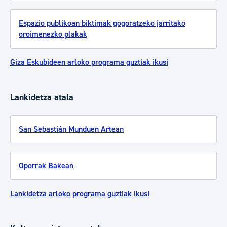
Espazio publikoan biktimak gogoratzeko jarritako
oroimenezko plakak
Giza Eskubideen arloko programa guztiak ikusi
Lankidetza atala
San Sebastián Munduen Artean
Oporrak Bakean
Lankidetza arloko programa guztiak ikusi