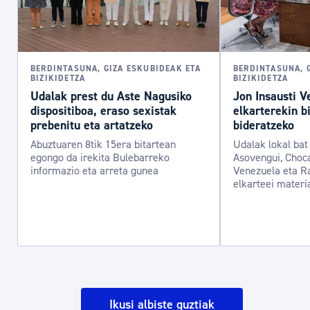
BERDINTASUNA, GIZA ESKUBIDEAK ETA
BERDINTASUNA, 
BIZIKIDETZA
BIZIKIDETZA
Udalak prest du Aste Nagusiko
Jon Insausti V
dispositiboa, eraso sexistak
elkarterekin b
prebenitu eta artatzeko
bideratzeko
Abuztuaren 8tik 15era bitartean
Udalak lokal bat 
egongo da irekita Bulebarreko
Asovengui, Choca
informazio eta arreta gunea
Venezuela eta R
elkarteei materi
Ikusi albiste guztiak