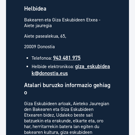
Helbidea
Bakearen eta Giza Eskubideen Etxea -
Aiete jauregia
Aiete pasealekua, 65,
20009 Donostia
943 481 975
Telefonoa:
giza_eskubidea
Helbide elektronikoa:
k@donostia.eus
Atalari buruzko informazio gehiag
o
Giza Eskubideen arloak, Aieteko Jauregian
den Bakearen eta Giza Eskubideen
Etxearen bidez, Udaleko beste sail
batzuekin eta erakunde, elkarte eta, oro
har, herritarrekin batera lan egiten du
bakearen kultura, giza eskubideen