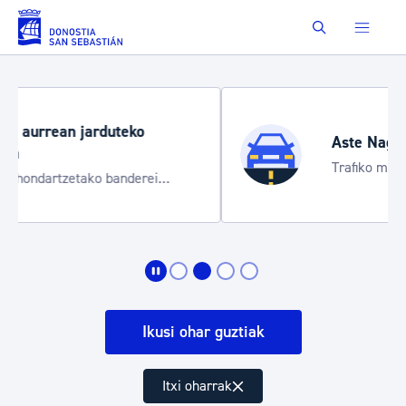
Saut au contenu principal
Buscar
Aste Nagusia 2026
Trafiko mozketak eta garraio zerbitzu
bereziak
Ikusi ohar guztiak
Itxi oharrak