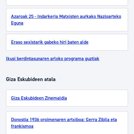
Azaroak 25 - Indarkeria Matxisten aurkako Nazioarteko
Eguna
Eraso sexistarik gabeko hiri baten alde
Ikusi berdintasunaren arloko programa guztiak
Giza Eskubideen atala
Giza Eskubideen Zinemaldia
Donostia 1936 oroimenaren artxiboa: Gerra Zibila eta
frankismoa