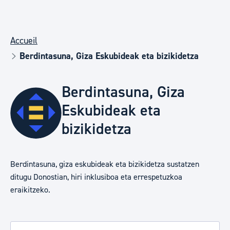
Accueil
Berdintasuna, Giza Eskubideak eta bizikidetza
Berdintasuna, Giza
Eskubideak eta
bizikidetza
Berdintasuna, giza eskubideak eta bizikidetza sustatzen
ditugu Donostian, hiri inklusiboa eta errespetuzkoa
eraikitzeko.