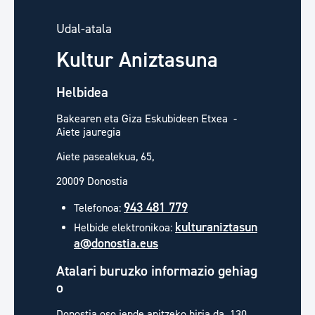
Udal-atala
Kultur Aniztasuna
Helbidea
Bakearen eta Giza Eskubideen Etxea -
Aiete jauregia
Aiete pasealekua, 65,
20009 Donostia
943 481 779
Telefonoa:
kulturaniztasun
Helbide elektronikoa:
a@donostia.eus
Atalari buruzko informazio gehiag
o
Donostia oso jende anitzeko hiria da. 130