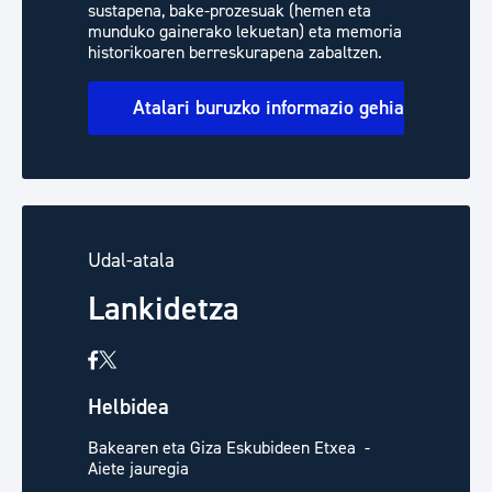
sustapena, bake-prozesuak (hemen eta
munduko gainerako lekuetan) eta memoria
historikoaren berreskurapena zabaltzen.
Atalari buruzko informazio gehiago
Udal-atala
Lankidetza
Helbidea
Bakearen eta Giza Eskubideen Etxea -
Aiete jauregia