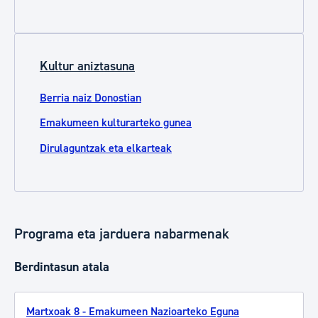
Kultur aniztasuna
Berria naiz Donostian
Emakumeen kulturarteko gunea
Dirulaguntzak eta elkarteak
Programa eta jarduera nabarmenak
Berdintasun atala
Martxoak 8 - Emakumeen Nazioarteko Eguna