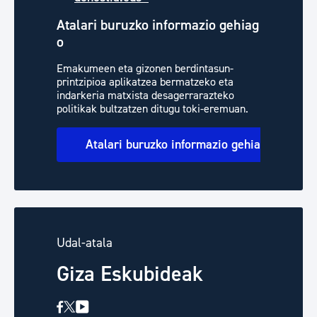
Atalari buruzko informazio gehiag
o
Emakumeen eta gizonen berdintasun-
printzipioa aplikatzea bermatzeko eta
indarkeria matxista desagerrarazteko
politikak bultzatzen ditugu toki-eremuan.
Atalari buruzko informazio gehiago
Udal-atala
Giza Eskubideak