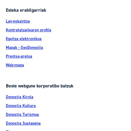
Esteka erabilgarriak
Lan-eskaintza
Kontratatzailearen profila
Egoitza elektronikoa
Mapak - GeoDonostia
Prentsa-aretoa
Web-mapa
Beste webgune korporatibo batzuk
Donostia Kirola
Donostia Kultura
Donostia Turismoa
Donostia Sustapena