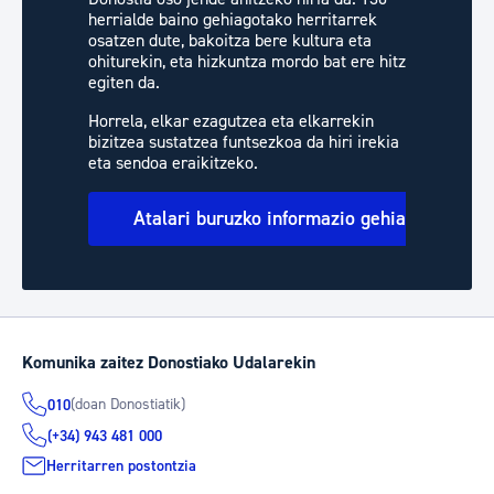
herrialde baino gehiagotako herritarrek
osatzen dute, bakoitza bere kultura eta
ohiturekin, eta hizkuntza mordo bat ere hitz
egiten da.
Horrela, elkar ezagutzea eta elkarrekin
bizitzea sustatzea funtsezkoa da hiri irekia
eta sendoa eraikitzeko.
Atalari buruzko informazio gehiago
Komunika zaitez Donostiako Udalarekin
(doan Donostiatik)
010
(+34) 943 481 000
Herritarren postontzia