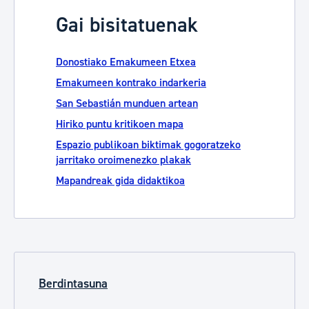
Gai bisitatuenak
Donostiako Emakumeen Etxea
Emakumeen kontrako indarkeria
San Sebastián munduen artean
Hiriko puntu kritikoen mapa
Espazio publikoan biktimak gogoratzeko
jarritako oroimenezko plakak
Mapandreak gida didaktikoa
Berdintasuna