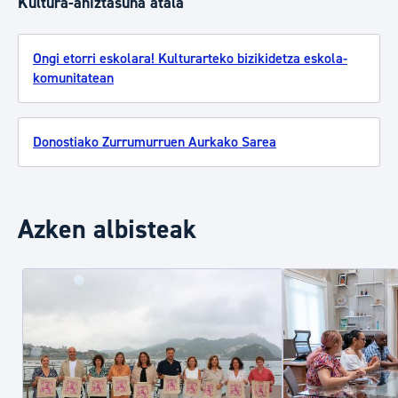
Kultura-aniztasuna atala
Ongi etorri eskolara! Kulturarteko bizikidetza eskola-
komunitatean
Donostiako Zurrumurruen Aurkako Sarea
Azken albisteak