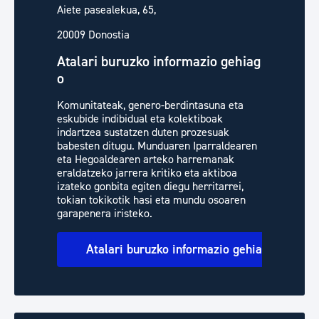
Aiete pasealekua, 65,
20009 Donostia
Atalari buruzko informazio gehiag
o
Komunitateak, genero-berdintasuna eta
eskubide indibidual eta kolektiboak
indartzea sustatzen duten prozesuak
babesten ditugu. Munduaren Iparraldearen
eta Hegoaldearen arteko harremanak
eraldatzeko jarrera kritiko eta aktiboa
izateko gonbita egiten diegu herritarrei,
tokian tokikotik hasi eta mundu osoaren
garapenera iristeko.
Atalari buruzko informazio gehiago