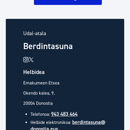
Udal-atala
Berdintasuna
Helbidea
Emakumeen Etxea
Okendo kalea, 9,
20004 Donostia
943 483 464
Telefonoa:
berdintasuna@
Helbide elektronikoa:
donostia.eus